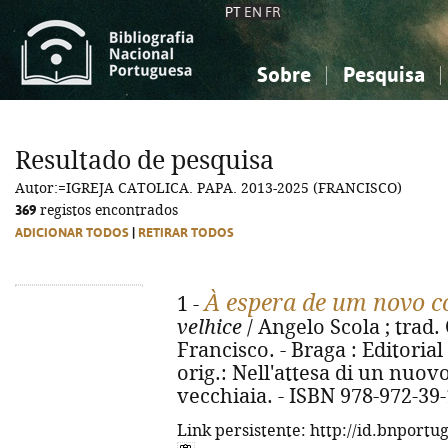
PT
EN
FR
Sobre
Pesquisa
Sobre a Bibliografia Nacional
Simples
Conhecimento, Informação...
Conhecimento, Informação...
Combinada
A
Resultado de pesquisa
Ciências sociais...
Ciências sociais...
Autor:=IGREJA CATOLICA. PAPA. 2013-2025 (FRANCISCO)
Arte, desporto...
Arte, desporto...
369
registos encontrados
ADICIONAR TODOS
|
RETIRAR TODOS
À espera de um novo 
1 -
velhice
/ Angelo Scola ; trad.
Francisco. - Braga : Editorial A
orig.: Nell'attesa di un nuovo 
vecchiaia. - ISBN 978-972-39
Link persistente: http://id.bnportu