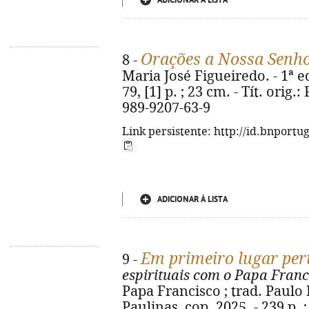
ADICIONAR À LISTA
Orações a Nossa Senh
8 -
Maria José Figueiredo. - 1ª ed
79, [1] p. ; 23 cm. - Tít. orig
989-9207-63-9
Link persistente: http://id.bnportu
ADICIONAR À LISTA
Em primeiro lugar per
9 -
espirituais com o Papa Franc
Papa Francisco ; trad. Paulo 
Paulinas, cop. 2025. - 239 p. 