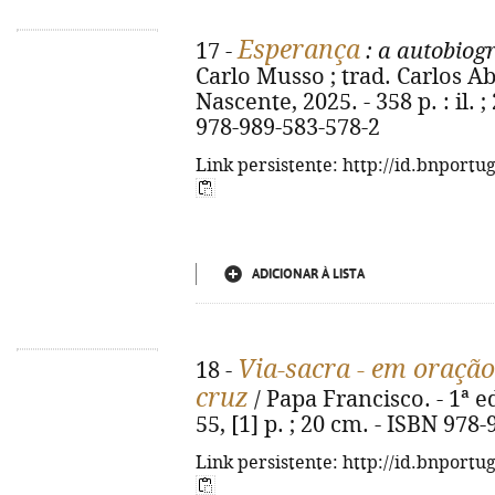
Esperança
17 -
: a autobiogr
Carlo Musso ; trad. Carlos Abo
Nascente, 2025. - 358 p. : il. ;
978-989-583-578-2
Link persistente: http://id.bnportu
ADICIONAR À LISTA
Via-sacra - em oraçã
18 -
cruz
/ Papa Francisco. - 1ª ed
55, [1] p. ; 20 cm. - ISBN 978
Link persistente: http://id.bnportu