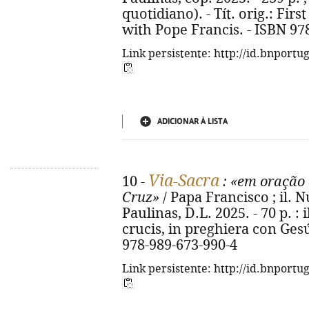
quotidiano). - Tít. orig.: Firs
with Pope Francis. - ISBN 97
Link persistente: http://id.bnportu
ADICIONAR À LISTA
Via-Sacra
10 -
: «em oração 
Cruz»
/ Papa Francisco ; il. N
Paulinas, D.L. 2025. - 70 p. : il
crucis, in preghiera con Gesú
978-989-673-990-4
Link persistente: http://id.bnportu