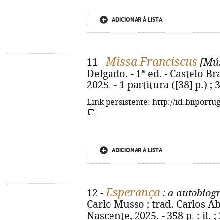
ADICIONAR À LISTA
Missa Franciscus
11 -
[Mús
Delgado. - 1ª ed. - Castelo B
2025. - 1 partitura ([38] p.) ;
Link persistente: http://id.bnportu
ADICIONAR À LISTA
Esperança
12 -
: a autobiogr
Carlo Musso ; trad. Carlos Abo
Nascente, 2025. - 358 p. : il. ;