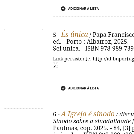
ADICIONAR À LISTA
És única
5 -
/ Papa Francisco
ed. - Porto : Albatroz, 2025. - 1
Sei unica. - ISBN 978-989-739
Link persistente: http://id.bnportu
ADICIONAR À LISTA
A Igreja é sínodo
6 -
: disc
Sínodo sobre a sinodalidade
/
Paulinas, cop. 2025. - 84, [3] p