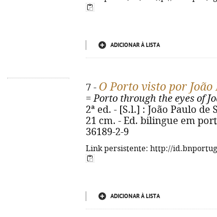
ADICIONAR À LISTA
O Porto visto por João
7 -
=
Porto through the eyes of J
2ª ed. - [S.l.] : João Paulo de 
21 cm. - Ed. bilingue em port
36189-2-9
Link persistente: http://id.bnportu
ADICIONAR À LISTA