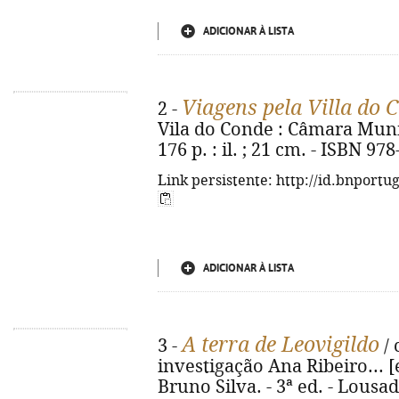
ADICIONAR À LISTA
Viagens pela Villa do 
2 -
Vila do Conde : Câmara Munic
176 p. : il. ; 21 cm. - ISBN 97
Link persistente: http://id.bnportu
ADICIONAR À LISTA
A terra de Leovigildo
3 -
/ 
investigação Ana Ribeiro... [e
Bruno Silva. - 3ª ed. - Lousa