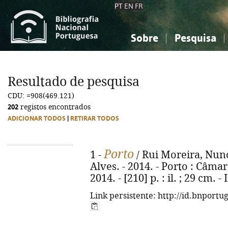
PT
EN
FR
Sobre
Pesquisa
Sobre a Bibliografia Nacional
Simples
Conhecimento, Informação...
Conhecimento, Informação...
Combinada
A
Resultado de pesquisa
Ciências sociais...
Ciências sociais...
CDU: =908(469.121)
Arte, desporto...
Arte, desporto...
202
registos encontrados
ADICIONAR TODOS
|
RETIRAR TODOS
Porto
1 -
/ Rui Moreira, Nun
Alves. - 2014. - Porto : Câma
2014. - [210] p. : il. ; 29 cm.
Link persistente: http://id.bnportu