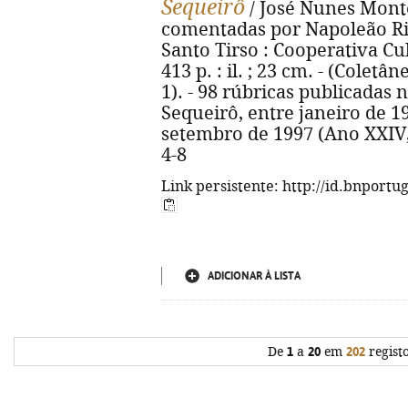
Sequeirô
/ José Nunes Montei
comentadas por Napoleão Ribe
Santo Tirso : Cooperativa Cul
413 p. : il. ; 23 cm. - (Cole
1). - 98 rúbricas publicadas
Sequeirô, entre janeiro de 19
setembro de 1997 (Ano XXIV, 
4-8
Link persistente: http://id.bnportu
ADICIONAR À LISTA
De
1
a
20
em
202
regist