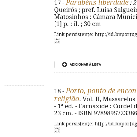
Parabéns liberdade
17 -
: 2
Queirós ; pref. Luisa Salgue
Matosinhos : Câmara Municip
[1] p. : il. ; 30 cm
Link persistente: http://id.bnportu
ADICIONAR À LISTA
Porto, ponto de encont
18 -
religião
. Vol. II, Massarelo
- 1ª ed. - Carnaxide : Cordel d'P
23 cm. - ISBN 978989572338
Link persistente: http://id.bnportu