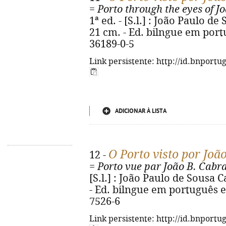
=
Porto through the eyes of J
1ª ed. - [S.l.] : João Paulo de 
21 cm. - Ed. bilngue em portu
36189-0-5
Link persistente: http://id.bnportu
ADICIONAR À LISTA
O Porto visto por Joã
12 -
=
Porto vue par João B. Cabra
[S.l.] : João Paulo de Sousa Cab
- Ed. bilngue em português e
7526-6
Link persistente: http://id.bnportu