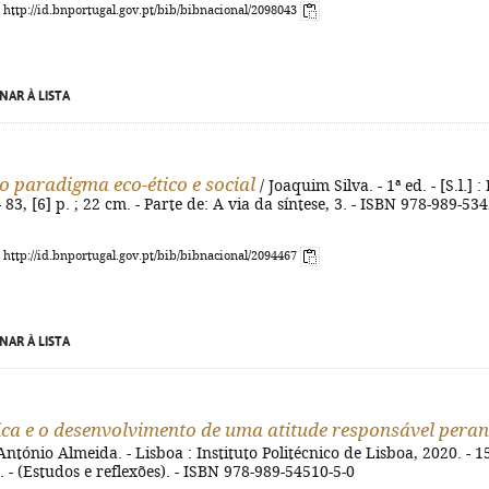
: http://id.bnportugal.gov.pt/bib/bibnacional/2098043
NAR À LISTA
 paradigma eco-ético e social
/ Joaquim Silva. - 1ª ed. - [S.l.] : 
- 83, [6] p. ; 22 cm. - Parte de: A via da síntese, 3. - ISBN 978-989-53
: http://id.bnportugal.gov.pt/bib/bibnacional/2094467
NAR À LISTA
ica e o desenvolvimento de uma atitude responsável peran
António Almeida. - Lisboa : Instituto Politécnico de Lisboa, 2020. - 1
cm. - (Estudos e reflexões). - ISBN 978-989-54510-5-0