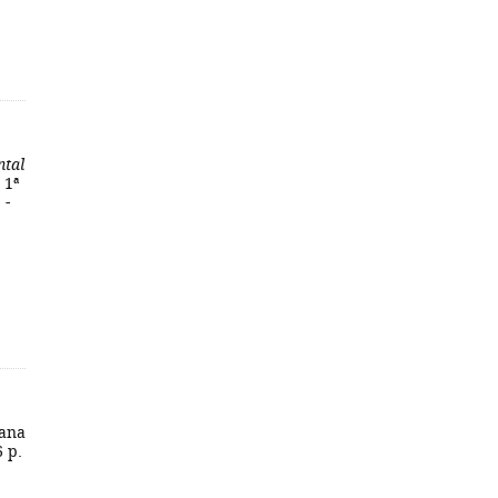
ntal
 1ª
 -
ana
6 p.