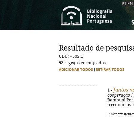
PT
EN
S
S
C
C
Resultado de pesquis
C
C
CDU: =502.1
A
A
92
registos encontrados
ADICIONAR TODOS
|
RETIRAR TODOS
Juntos n
1 -
cooperação
/ 
Bambual Portug
freedom-lovin
Link persistente