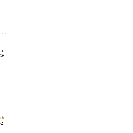
In-
426-
te
52