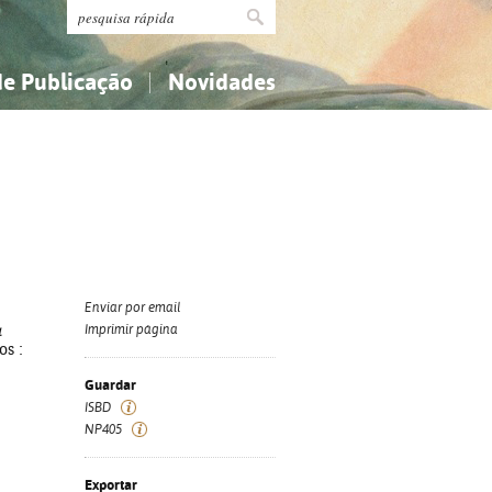
de Publicação
Novidades
s
Religião...
Religião...
Ciências aplicadas...
Ciências aplicadas...
História, geografia, biografias...
História, geografia, biografias...
Enviar por email
à
Imprimir página
os :
Guardar
ISBD
NP405
Exportar