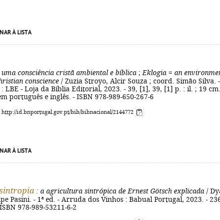
NAR À LISTA
 uma consciência cristã ambiental e bíblica
;
Eklogia
=
an environme
hristian conscience
/ Zuzia Stroyo, Alcir Souza ; coord. Simão Silva. -
: LBE - Loja da Bíblia Editorial, 2023. - 39, [1], 39, [1] p. : il. ; 19 cm.
em português e inglês. - ISBN 978-989-650-267-6
: http://id.bnportugal.gov.pt/bib/bibnacional/2144772
NAR À LISTA
sintropia
: a agricultura sintrópica de Ernest Götsch explicada
/ Dy
pe Pasini. - 1ª ed. - Arruda dos Vinhos : Babual Portugal, 2023. - 23
 - ISBN 978-989-53211-6-2