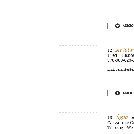
ADICIO
As últi
12 -
1ª ed. - Lisbo
978-989-623-
Link persistente
ADICIO
Água
13 -
: 
Carvalho e Gue
Tít. orig.: W