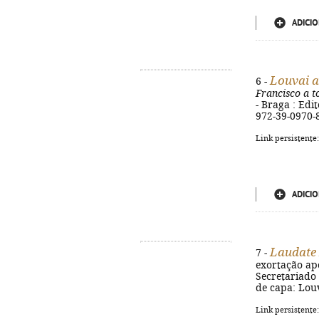
ADICIO
Louvai a
6 -
Francisco a t
- Braga : Edit
972-39-0970-
Link persistente
ADICIO
Laudate
7 -
exortação apos
Secretariado G
de capa: Louv
Link persistente