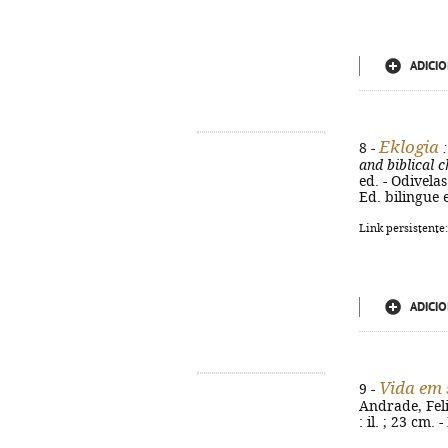
ADICIO
Eklogia
8 -
:
and biblical c
ed. - Odivelas 
Ed. bilingue 
Link persistente
ADICIO
Vida em 
9 -
Andrade, Feli
: il. ; 23 cm.