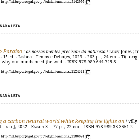
: http://id.bnportugal.gov.pt/bib/bibnacional/2142999
NAR À LISTA
o Paraíso
: as nossas mentes precisam da natureza
/ Lucy Jones ; t
 1ª ed. - Lisboa : Temas e Debates, 2023. - 263 p. ; 24 cm. - Tít. orig.
- why our minds need the wild. - ISBN 978-989-644-729-8
: http://id.bnportugal.gov.pt/bib/bibnacional/2124511
NAR À LISTA
g a carbon neutral world while keeping the lights on
/ Villy
.l. : s.n.], 2022 : Escala 3. - 77 p. ; 22 cm. - ISBN 978-989-33-3551-2
: http://id.bnportugal.gov.pt/bib/bibnacional/2186691