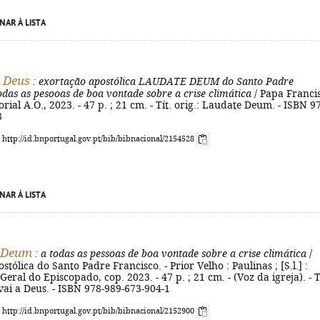
NAR À LISTA
 Deus
: exortação apostólica LAUDATE DEUM do Santo Padre
odas as pesooas de boa vontade sobre a crise climática
/ Papa Franci
orial A.O., 2023. - 47 p. ; 21 cm. - Tít. orig.: Laudate Deum. - ISBN 9
8
: http://id.bnportugal.gov.pt/bib/bibnacional/2154528
NAR À LISTA
 Deum
: a todas as pessoas de boa vontade sobre a crise climática
/
tólica do Santo Padre Francisco. - Prior Velho : Paulinas ; [S.l.] :
eral do Episcopado, cop. 2023. - 47 p. ; 21 cm. - (Voz da igreja). - T
ai a Deus. - ISBN 978-989-673-904-1
: http://id.bnportugal.gov.pt/bib/bibnacional/2152900