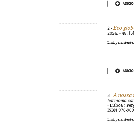
ADICIO
Eco glob
2 -
2024. - 48, [6
Link persistente
ADICIO
A nossa 
3 -
harmonia com
- Lisboa : Per
ISBN 978-989
Link persistente