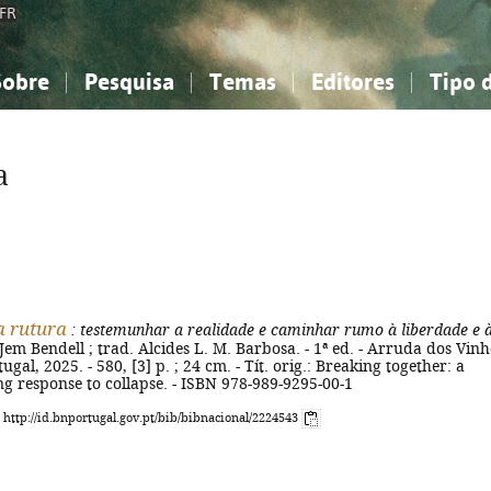
FR
Sobre
Pesquisa
Temas
Editores
Tipo 
obre a Bibliografia Nacional
imples
onhecimento, Informação...
onhecimento, Informação...
Combinada
A minha lista
Como utilizar
Filosofia, psicologia...
Filosofia, psicologia...
Perguntas frequente
a
iências sociais...
iências sociais...
Ciências exatas e naturais...
Ciências exatas e naturais...
rte, desporto...
rte, desporto...
Literatura, linguística...
Literatura, linguística...
a rutura
: testemunhar a realidade e caminhar rumo à liberdade e 
Jem Bendell ; trad. Alcides L. M. Barbosa. - 1ª ed. - Arruda dos Vinh
al, 2025. - 580, [3] p. ; 24 cm. - Tít. orig.: Breaking together: a
g response to collapse. - ISBN 978-989-9295-00-1
: http://id.bnportugal.gov.pt/bib/bibnacional/2224543