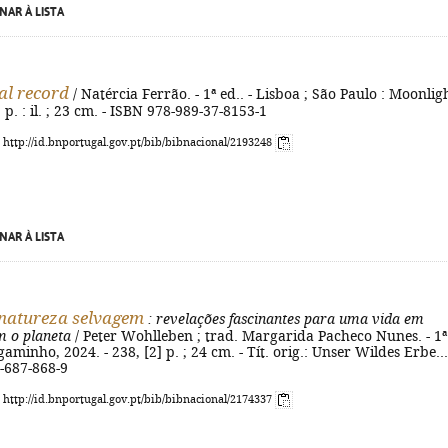
NAR À LISTA
al record
/ Natércia Ferrão. - 1ª ed.. - Lisboa ; São Paulo : Moonlig
] p. : il. ; 23 cm. - ISBN 978-989-37-8153-1
: http://id.bnportugal.gov.pt/bib/bibnacional/2193248
NAR À LISTA
natureza selvagem
: revelações fascinantes para uma vida em
 o planeta
/ Peter Wohlleben ; trad. Margarida Pacheco Nunes. - 1ª
gaminho, 2024. - 238, [2] p. ; 24 cm. - Tít. orig.: Unser Wildes Erbe....
-687-868-9
: http://id.bnportugal.gov.pt/bib/bibnacional/2174337