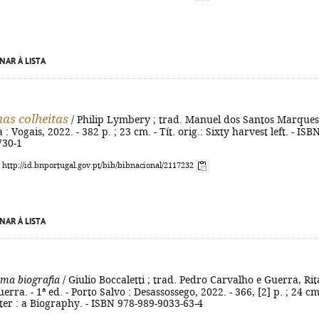
NAR À LISTA
mas colheitas
/ Philip Lymbery ; trad. Manuel dos Santos Marques.
a : Vogais, 2022. - 382 p. ; 23 cm. - Tít. orig.: Sixty harvest left. - ISB
730-1
: http://id.bnportugal.gov.pt/bib/bibnacional/2117232
NAR À LISTA
uma biografia
/ Giulio Boccaletti ; trad. Pedro Carvalho e Guerra, Rit
rra. - 1ª ed. - Porto Salvo : Desassossego, 2022. - 366, [2] p. ; 24 cm
ater : a Biography. - ISBN 978-989-9033-63-4