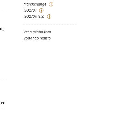
MarcXchange
ISO2709
ISO2709(ISIS)
ht,
Ver a minha lista
Voltar ao registo
 ed.
 -