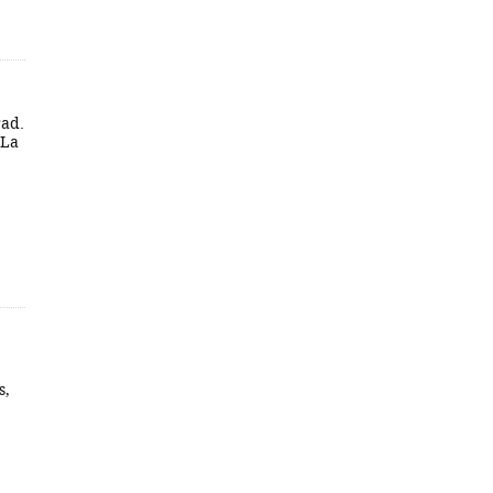
rad.
 La
s,