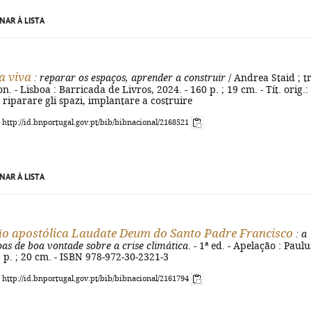
NAR À LISTA
a viva
: reparar os espaços, aprender a construir
/ Andrea Staid ; t
. - Lisboa : Barricada de Livros, 2024. - 160 p. ; 19 cm. - Tít. orig.:
- riparare gli spazi, implantare a costruire
: http://id.bnportugal.gov.pt/bib/bibnacional/2168521
NAR À LISTA
o apostólica Laudate Deum do Santo Padre Francisco
: a
oas de boa vontade sobre a crise climática
. - 1ª ed. - Apelação : Paulu
2] p. ; 20 cm. - ISBN 978-972-30-2321-3
: http://id.bnportugal.gov.pt/bib/bibnacional/2161794