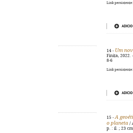
Link persistente
ADICIO
Um novo
14 -
Finita, 2022. 
8-6
Link persistente
ADICIO
A geoét
15 -
o planeta
/ 
p. : il. ; 23 