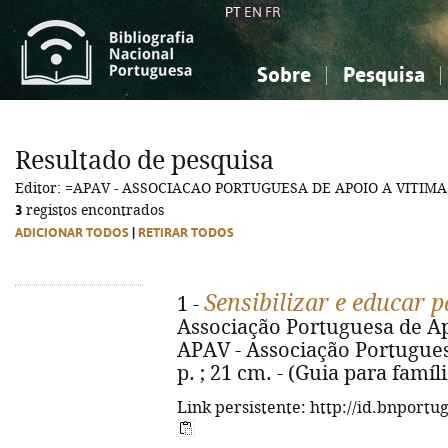
PT
EN
FR
Sobre
Pesquisa
Sobre a Bibliografia Nacional
Simples
Conhecimento, Informação...
Conhecimento, Informação...
Combinada
A
Resultado de pesquisa
Ciências sociais...
Ciências sociais...
Editor: =APAV - ASSOCIACAO PORTUGUESA DE APOIO A VITIMA,
Arte, desporto...
Arte, desporto...
3
registos encontrados
ADICIONAR TODOS
|
RETIRAR TODOS
Sensibilizar e educar 
1 -
Associação Portuguesa de Apoi
APAV - Associação Portuguesa
p. ; 21 cm. - (Guia para famíl
Link persistente: http://id.bnportu