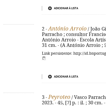
ADICIONAR À LISTA
António Arroio
2 -
/ João Gi
Parracho ; consultor Francisco
António Arroio - Escola Artístic
31 cm. - (A António Arroio ; 
Link persistente: http://id.bnportu
ADICIONAR À LISTA
Peyroteo
3 -
/ Vasco Parracho.
2023. - 45, [7] p. : il. ; 30 cm