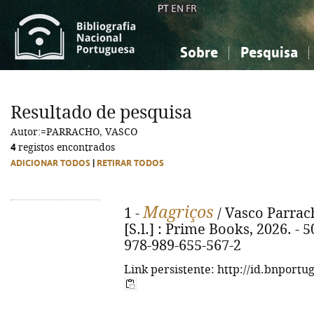
PT
EN
FR
Sobre
Pesquisa
Sobre a Bibliografia Nacional
Simples
Conhecimento, Informação...
Conhecimento, Informação...
Combinada
A
Resultado de pesquisa
Ciências sociais...
Ciências sociais...
Autor:=PARRACHO, VASCO
Arte, desporto...
Arte, desporto...
4
registos encontrados
ADICIONAR TODOS
|
RETIRAR TODOS
Magriços
1 -
/ Vasco Parrach
[S.l.] : Prime Books, 2026. - 50
978-989-655-567-2
Link persistente: http://id.bnportu