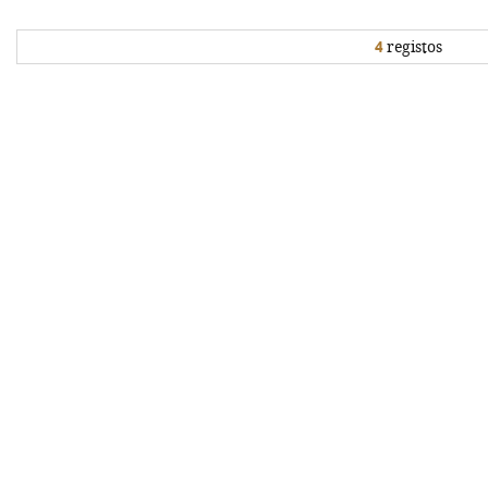
4
registos