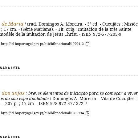
 de Maria
/ trad. Domingos A. Moreira. - 3ª ed. - Cucujães : Missõe
 ; 17 cm. - (Série Mariana). - Tít. orig.: Imitacion de la très Sainte
 modèle de la imitacion de Jesus Christ. - ISBN 972-577-205-9
: http://id.bnportugal.gov.pt/bib/bibnacional/1970412
NAR À LISTA
 dos anjos
: breves elementos de iniciação para se começar a viver
os da sua espiritualidade
/ Domingos A. Moreira. - Vila de Cucujães :
. - 207 p. ; 17 cm. - ISBN 978-972-577-372-7
: http://id.bnportugal.gov.pt/bib/bibnacional/1895734
NAR À LISTA