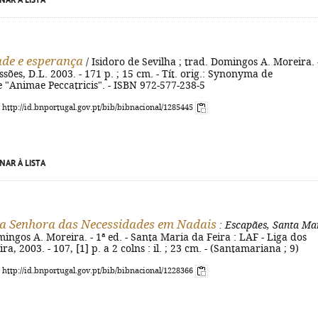
NAR À LISTA
dade e esperança
/ Isidoro de Sevilha ; trad. Domingos A. Moreira. 
ssões, D.L. 2003. - 171 p. ; 15 cm. - Tít. orig.: Synonyma de
 "Animae Peccatricis". - ISBN 972-577-238-5
: http://id.bnportugal.gov.pt/bib/bibnacional/1285445
NAR À LISTA
a Senhora das Necessidades em Nadais
: Escapães, Santa Ma
ingos A. Moreira. - 1ª ed. - Santa Maria da Feira : LAF - Liga dos
a, 2003. - 107, [1] p. a 2 colns : il. ; 23 cm. - (Santamariana ; 9)
: http://id.bnportugal.gov.pt/bib/bibnacional/1228366