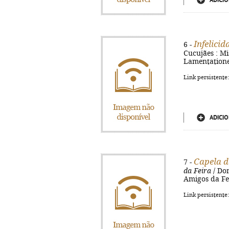
ADICIO
Infelici
6 -
Cucujães : Mi
Lamentatione
Link persistente
ADICIO
Capela d
7 -
da Feira
/ Dom
Amigos da Feir
Link persistente