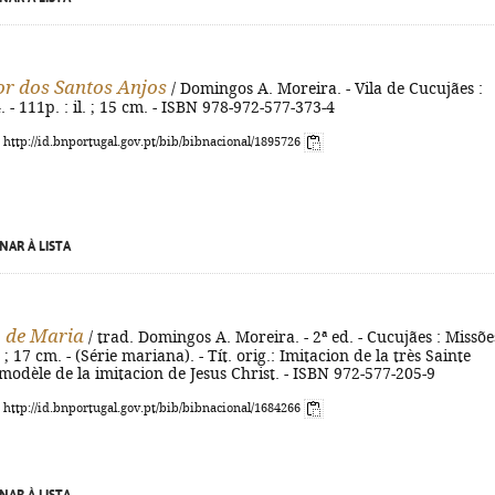
r dos Santos Anjos
/ Domingos A. Moreira. - Vila de Cucujães :
 - 111p. : il. ; 15 cm. - ISBN 978-972-577-373-4
: http://id.bnportugal.gov.pt/bib/bibnacional/1895726
NAR À LISTA
 de Maria
/ trad. Domingos A. Moreira. - 2ª ed. - Cucujães : Missõe
 ; 17 cm. - (Série mariana). - Tít. orig.: Imitacion de la très Sainte
 modèle de la imitacion de Jesus Christ. - ISBN 972-577-205-9
: http://id.bnportugal.gov.pt/bib/bibnacional/1684266