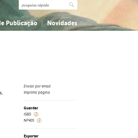
de Publicação
Novidades
s
Religião...
Religião...
Ciências aplicadas...
Ciências aplicadas...
História, geografia, biografias...
História, geografia, biografias...
Enviar por email
s,
Imprimir página
Guardar
ISBD
NP405
Exportar