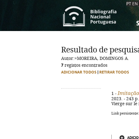
PT
EN
S
S
C
C
Resultado de pesquis
C
C
Autor:=MOREIRA, DOMINGOS A.
A
A
7
registos encontrados
ADICIONAR TODOS
|
RETIRAR TODOS
Imitação
1 -
2023. - 243 p.
Vierge sur le
Link persistente
ADICIO