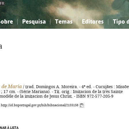
FR
Sobre
Pesquisa
Temas
Editores
Tipo 
obre a Bibliografia Nacional
imples
onhecimento, Informação...
onhecimento, Informação...
Combinada
A minha lista
Como utilizar
Filosofia, psicologia...
Filosofia, psicologia...
Perguntas frequente
a
iências sociais...
iências sociais...
Ciências exatas e naturais...
Ciências exatas e naturais...
rte, desporto...
rte, desporto...
Literatura, linguística...
Literatura, linguística...
 de Maria
/ trad. Domingos A. Moreira. - 4ª ed. - Cucujães : Missõe
 ; 17 cm. - (Série Mariana). - Tít. orig.: Imitacion de la très Sainte
 modèle de la imitacion de Jesus Christ. - ISBN 972-577-205-9
: http://id.bnportugal.gov.pt/bib/bibnacional/2155158
NAR À LISTA