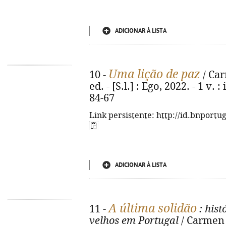
ADICIONAR À LISTA
Uma lição de paz
10 -
/ Car
ed. - [S.l.] : Ego, 2022. - 1 v. 
84-67
Link persistente: http://id.bnportu
ADICIONAR À LISTA
A última solidão
11 -
: his
velhos em Portugal
/ Carmen 