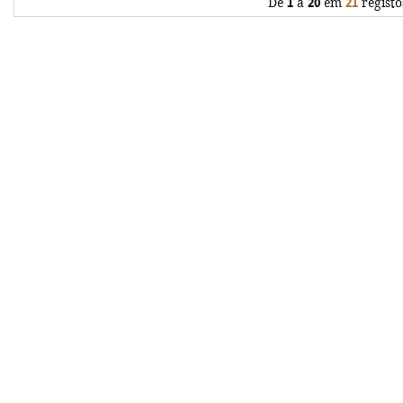
De
1
a
20
em
21
registo