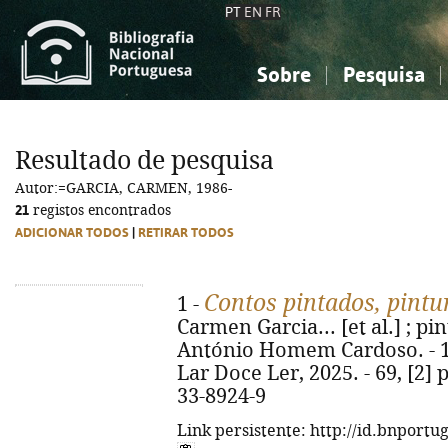
PT
EN
FR
Sobre
Pesquisa
Sobre a Bibliografia Nacional
Simples
Conhecimento, Informação...
Conhecimento, Informação...
Combinada
A
Resultado de pesquisa
Ciências sociais...
Ciências sociais...
Autor:=GARCIA, CARMEN, 1986-
Arte, desporto...
Arte, desporto...
21
registos encontrados
ADICIONAR TODOS
|
RETIRAR TODOS
Contos pintados, pintu
1 -
Carmen Garcia... [et al.] ; pin
António Homem Cardoso. - 1ª
Lar Doce Ler, 2025. - 69, [2] p
33-8924-9
Link persistente: http://id.bnportu