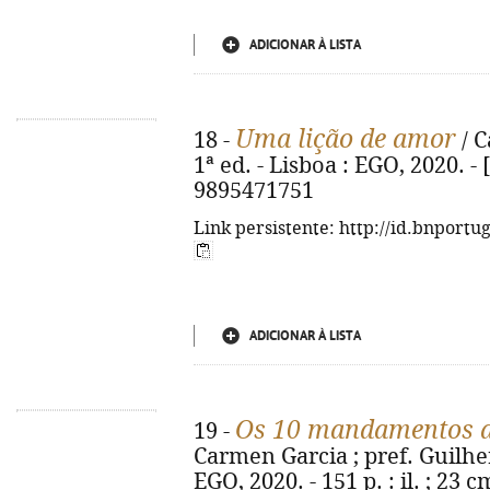
ADICIONAR À LISTA
Uma lição de amor
18 -
/ C
1ª ed. - Lisboa : EGO, 2020. - [
9895471751
Link persistente: http://id.bnportu
ADICIONAR À LISTA
Os 10 mandamentos d
19 -
Carmen Garcia ; pref. Guilherm
EGO, 2020. - 151 p. : il. ; 23