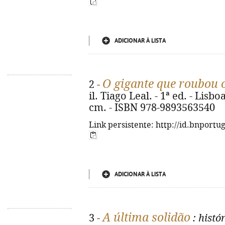
ADICIONAR À LISTA
O gigante que roubou o
2 -
il. Tiago Leal. - 1ª ed. - Lisboa 
cm. - ISBN 978-9893563540
Link persistente: http://id.bnportu
ADICIONAR À LISTA
A última solidão
3 -
: histó