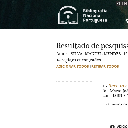
PT
EN
S
S
C
C
Resultado de pesquis
C
C
Autor:=SILVA, MANUEL MENDES, 19
A
A
16
registos encontrados
ADICIONAR TODOS
|
RETIRAR TODOS
Receitas
1 -
fot. Maria Joã
cm. - ISBN 9
Link persistente
ADICIO