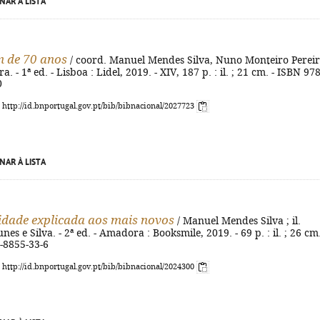
NAR À LISTA
 de 70 anos
/ coord. Manuel Mendes Silva, Nuno Monteiro Pereir
. - 1ª ed. - Lisboa : Lidel, 2019. - XIV, 187 p. : il. ; 21 cm. - ISBN 978
0
: http://id.bnportugal.gov.pt/bib/bibnacional/2027723
NAR À LISTA
idade explicada aos mais novos
/ Manuel Mendes Silva ; il.
es e Silva. - 2ª ed. - Amadora : Booksmile, 2019. - 69 p. : il. ; 26 cm.
-8855-33-6
: http://id.bnportugal.gov.pt/bib/bibnacional/2024300