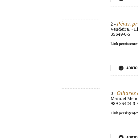
Pénis, p
2 -
Vendeira. - Li
35649-0-5
Link persistente
ADICIO
Olhares 
3 -
Manuel Mendes
989-35424-3-
Link persistente
ADICIO