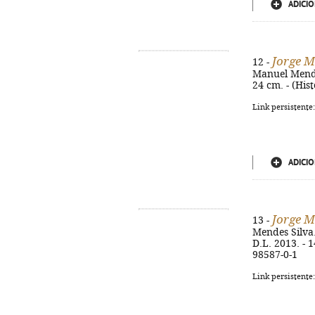
ADICIO
Jorge M
12 -
Manuel Mendes
24 cm. - (His
Link persistente
ADICIO
Jorge M
13 -
Mendes Silva.
D.L. 2013. - 1
98587-0-1
Link persistente