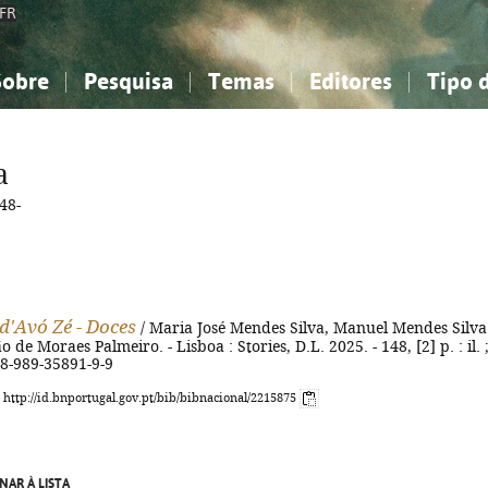
FR
Sobre
Pesquisa
Temas
Editores
Tipo 
obre a Bibliografia Nacional
imples
onhecimento, Informação...
onhecimento, Informação...
Combinada
A minha lista
Como utilizar
Filosofia, psicologia...
Filosofia, psicologia...
Perguntas frequente
a
iências sociais...
iências sociais...
Ciências exatas e naturais...
Ciências exatas e naturais...
48-
rte, desporto...
rte, desporto...
Literatura, linguística...
Literatura, linguística...
 d'Avó Zé - Doces
/ Maria José Mendes Silva, Manuel Mendes Silva
o de Moraes Palmeiro. - Lisboa : Stories, D.L. 2025. - 148, [2] p. : il. 
78-989-35891-9-9
: http://id.bnportugal.gov.pt/bib/bibnacional/2215875
NAR À LISTA