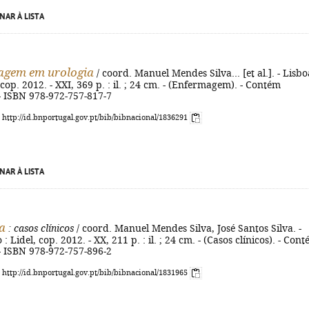
NAR À LISTA
agem em urologia
/ coord. Manuel Mendes Silva... [et al.]. - Lisbo
 cop. 2012. - XXI, 369 p. : il. ; 24 cm. - (Enfermagem). - Contém
 - ISBN 978-972-757-817-7
: http://id.bnportugal.gov.pt/bib/bibnacional/1836291
NAR À LISTA
a
: casos clínicos
/ coord. Manuel Mendes Silva, José Santos Silva. -
 : Lidel, cop. 2012. - XX, 211 p. : il. ; 24 cm. - (Casos clínicos). - Con
 - ISBN 978-972-757-896-2
: http://id.bnportugal.gov.pt/bib/bibnacional/1831965