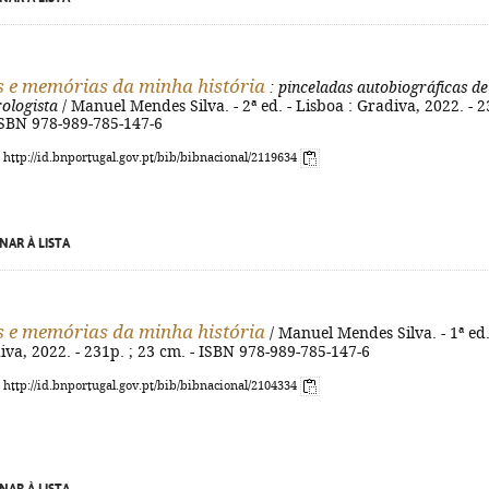
s e memórias da minha história
: pinceladas autobiográficas de
ologista
/ Manuel Mendes Silva. - 2ª ed. - Lisboa : Gradiva, 2022. - 
 ISBN 978-989-785-147-6
: http://id.bnportugal.gov.pt/bib/bibnacional/2119634
NAR À LISTA
s e memórias da minha história
/ Manuel Mendes Silva. - 1ª ed.
iva, 2022. - 231p. ; 23 cm. - ISBN 978-989-785-147-6
: http://id.bnportugal.gov.pt/bib/bibnacional/2104334