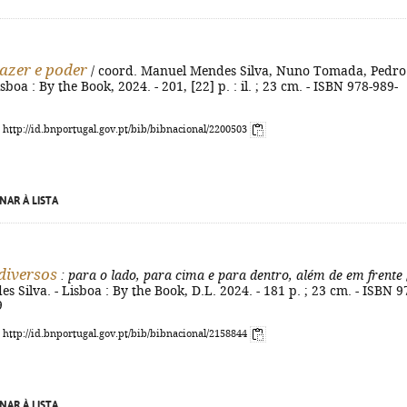
razer e poder
/ coord. Manuel Mendes Silva, Nuno Tomada, Pedro
sboa : By the Book, 2024. - 201, [22] p. : il. ; 23 cm. - ISBN 978-989-
: http://id.bnportugal.gov.pt/bib/bibnacional/2200503
NAR À LISTA
diversos
: para o lado, para cima e para dentro, além de em frente
 Silva. - Lisboa : By the Book, D.L. 2024. - 181 p. ; 23 cm. - ISBN 9
9
: http://id.bnportugal.gov.pt/bib/bibnacional/2158844
NAR À LISTA