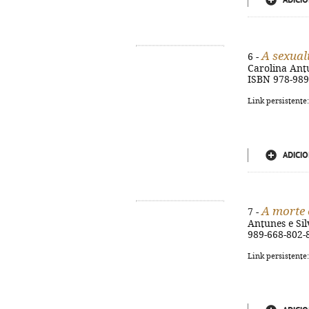
ADICIO
A sexual
6 -
Carolina Antun
ISBN 978-989
Link persistente
ADICIO
A morte 
7 -
Antunes e Silv
989-668-802-
Link persistente