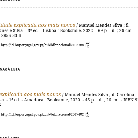
NAR À LISTA
idade explicada aos mais novos
/ Manuel Mendes Silva ; il.
es e Silva. - 3ª ed. - Lisboa : Booksmile, 2022. - 69 p. : il. ; 26 cm. -
-8855-33-6
: http://id.bnportugal.gov.pt/bib/bibnacional/2103788
NAR À LISTA
explicada aos mais novos
/ Manuel Mendes Silva ; il. Carolina
a. - 1ª ed. - Amadora : Booksmile, 2020. - 45 p. : il. ; 26 cm. - ISBN 9
8
: http://id.bnportugal.gov.pt/bib/bibnacional/2047402