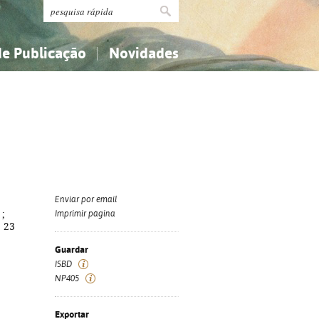
de Publicação
Novidades
s
Religião...
Religião...
Ciências aplicadas...
Ciências aplicadas...
História, geografia, biografias...
História, geografia, biografias...
Enviar por email
 ;
Imprimir página
; 23
Guardar
ISBD
NP405
Exportar