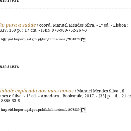
NAR À LISTA
o para a saúde
/ coord. Manuel Mendes Silva. - 1ª ed. - Lisboa :
- XIV, 169 p. ; 17 cm. - ISBN 978-989-752-267-3
: http://id.bnportugal.gov.pt/bib/bibnacional/2031876
NAR À LISTA
lidade explicada aos mais novos
/ Manuel Mendes Silva ; il.
es e Silva. - 1ª ed. - Amadora : Booksmile, 2017. - [33] p. : il. ; 21 c
-8855-33-6
: http://id.bnportugal.gov.pt/bib/bibnacional/1976839