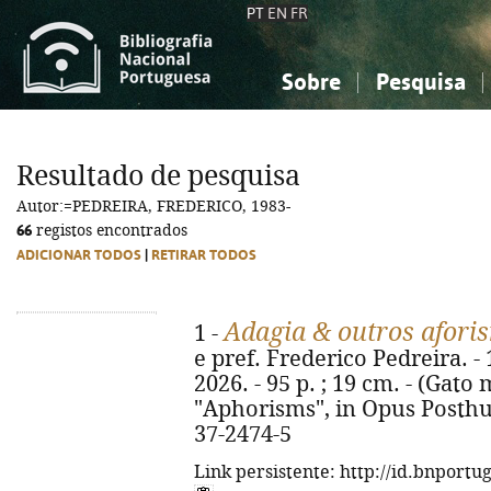
PT
EN
FR
Sobre
Pesquisa
Sobre a Bibliografia Nacional
Simples
Conhecimento, Informação...
Conhecimento, Informação...
Combinada
A
Resultado de pesquisa
Ciências sociais...
Ciências sociais...
Autor:=PEDREIRA, FREDERICO, 1983-
Arte, desporto...
Arte, desporto...
66
registos encontrados
ADICIONAR TODOS
|
RETIRAR TODOS
Adagia & outros afori
1 -
e pref. Frederico Pedreira. - 
2026. - 95 p. ; 19 cm. - (Gato ma
"Aphorisms", in Opus Posthu
37-2474-5
Link persistente: http://id.bnportu