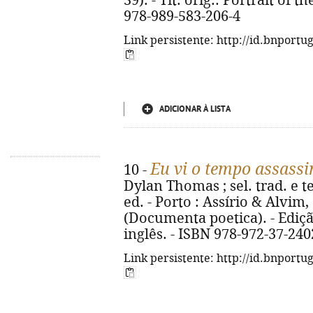
39). - Tít. orig.: Portrait of 
978-989-583-206-4
Link persistente: http://id.bnportu
ADICIONAR À LISTA
Eu vi o tempo assass
10 -
Dylan Thomas ; sel. trad. e t
ed. - Porto : Assírio & Alvim, 
(Documenta poetica). - Ediç
inglês. - ISBN 978-972-37-240
Link persistente: http://id.bnportu