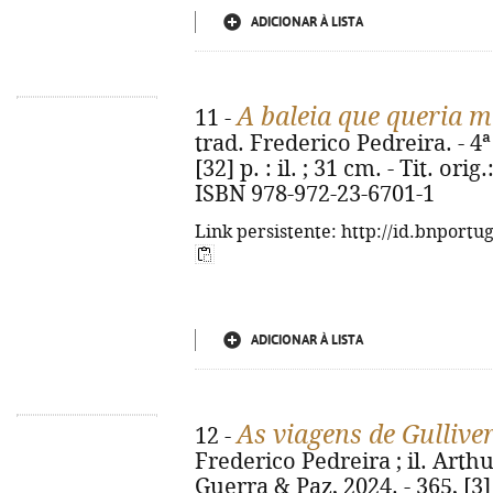
ADICIONAR À LISTA
A baleia que queria m
11 -
trad. Frederico Pedreira. - 4ª
[32] p. : il. ; 31 cm. - Tit. o
ISBN 978-972-23-6701-1
Link persistente: http://id.bnportu
ADICIONAR À LISTA
As viagens de Gullive
12 -
Frederico Pedreira ; il. Arthu
Guerra & Paz, 2024. - 365, [3] p