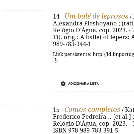
Um balé de leprosos
14 -
/
Alexandra Pleshoyano ; trad.
Relógio D'Água, cop. 2023. - 26
Tít. orig.: A ballet of lepers:
989-783-344-1
Link persistente: http://id.bnportu
ADICIONAR À LISTA
Contos completos
15 -
/ Ka
Frederico Pedreira... [et al.] 
Relógio D'Água, cop. 2023. - 70
ISBN 978-989-783-391-5