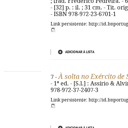
; trad. Frederico Pedreira. - 
- [32] p. : il. ; 31 cm. - Tit.
- ISBN 978-972-23-6701-1
Link persistente: http://id.bnportu
ADICIONAR À LISTA
À solta no Exército de
7 -
- 1ª ed. - [S.l.] : Assírio & Al
978-972-37-2407-3
Link persistente: http://id.bnportu