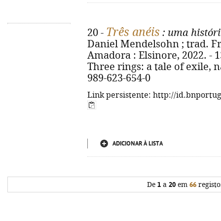
Três anéis
20 -
: uma históri
Daniel Mendelsohn ; trad. Fre
Amadora : Elsinore, 2022. - 136
Three rings: a tale of exile, 
989-623-654-0
Link persistente: http://id.bnportu
ADICIONAR À LISTA
De
1
a
20
em
66
registo