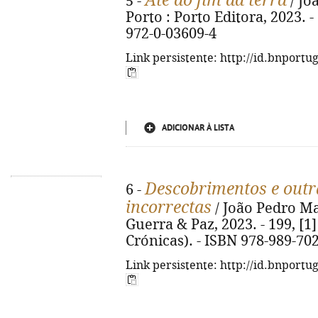
Até ao fim da terra
5 -
/ Jo
Porto : Porto Editora, 2023. - 
972-0-03609-4
Link persistente: http://id.bnportu
ADICIONAR À LISTA
Descobrimentos e outra
6 -
incorrectas
/ João Pedro Mar
Guerra & Paz, 2023. - 199, [1] p
Crónicas). - ISBN 978-989-70
Link persistente: http://id.bnportu