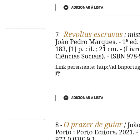
ADICIONAR À LISTA
Revoltas escravas
7 -
: mis
João Pedro Marques. - 1ª ed. 
183, [1] p. : il. ; 21 cm. - (L
Ciências Sociais). - ISBN 978
Link persistente: http://id.bnportu
ADICIONAR À LISTA
O prazer de guiar
8 -
/ João
Porto : Porto Editora, 2021. - 
972-0-03019-1