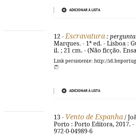
ADICIONAR À LISTA
Escravatura
12 -
: pergunta
Marques. - 1ª ed. - Lisboa : Gu
il. ; 21 cm. - (Não ficção. En
Link persistente: http://id.bnportu
ADICIONAR À LISTA
Vento de Espanha
13 -
/ Jo
Porto : Porto Editora, 2017. - 
972-0-04989-6