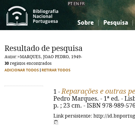
PT
EN
FR
Sobre
Pesquisa
Sobre a Bibliografia Nacional
Simples
Conhecimento, Informação...
Conhecimento, Informação...
Combinada
A
Resultado de pesquisa
Ciências sociais...
Ciências sociais...
Autor:=MARQUES, JOAO PEDRO, 1949-
Arte, desporto...
Arte, desporto...
30
registos encontrados
ADICIONAR TODOS
|
RETIRAR TODOS
Reparações e outras pe
1 -
Pedro Marques. - 1ª ed. - Lis
p. ; 23 cm. - ISBN 978-989-57
Link persistente: http://id.bnportu