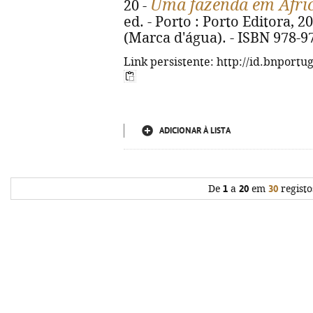
Uma fazenda em Áfri
20 -
ed. - Porto : Porto Editora, 2012
(Marca d'água). - ISBN 978-9
Link persistente: http://id.bnportu
ADICIONAR À LISTA
De
1
a
20
em
30
registo