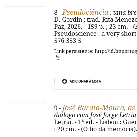
Pseudociência
8 -
: uma bre
D. Gordin ; trad. Rita Menezes
Paz, 2026. - 159 p. ; 23 cm. - 
Pseudoscience : a very short
576-353-5
Link persistente: http://id.bnportu
ADICIONAR À LISTA
José Barata-Moura, as 
9 -
diálogo com José Jorge Letria
Letria. - 1ª ed. - Lisboa : Guer
; 20 cm. - (O fio da memória)