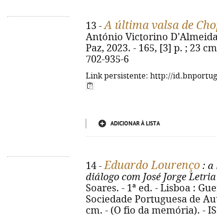
A última valsa de Cho
13 -
António Victorino D'Almeida. 
Paz, 2023. - 165, [3] p. ; 23 c
702-935-6
Link persistente: http://id.bnportu
ADICIONAR À LISTA
Eduardo Lourenço
14 -
: a
diálogo com José Jorge Letria
Soares. - 1ª ed. - Lisboa : Gu
Sociedade Portuguesa de Autore
cm. - (O fio da memória). - 