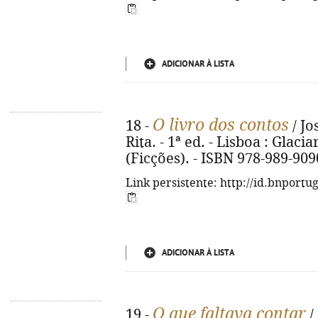
ADICIONAR À LISTA
O livro dos contos
18 -
/ Jo
Rita. - 1ª ed. - Lisboa : Glaciar
(Ficções). - ISBN 978-989-909
Link persistente: http://id.bnportu
ADICIONAR À LISTA
O que faltava contar
19 -
/ 