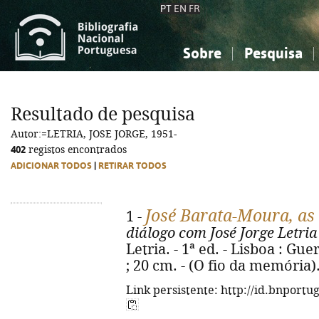
PT
EN
FR
Sobre
Pesquisa
Sobre a Bibliografia Nacional
Simples
Conhecimento, Informação...
Conhecimento, Informação...
Combinada
A
Resultado de pesquisa
Ciências sociais...
Ciências sociais...
Autor:=LETRIA, JOSE JORGE, 1951-
Arte, desporto...
Arte, desporto...
402
registos encontrados
ADICIONAR TODOS
|
RETIRAR TODOS
José Barata-Moura, as 
1 -
diálogo com José Jorge Letria
Letria. - 1ª ed. - Lisboa : Guer
; 20 cm. - (O fio da memória)
Link persistente: http://id.bnportu