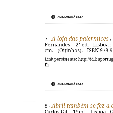
ADICIONAR À LISTA
A loja das palermices
7 -
/ 
Fernandes. - 2ª ed. - Lisboa : 0A
cm. - (Oitinhos). - ISBN 978-
Link persistente: http://id.bnportu
ADICIONAR À LISTA
Abril também se fez a 
8 -
Carlos Gil. - 1ª ed. - Lisboa : 