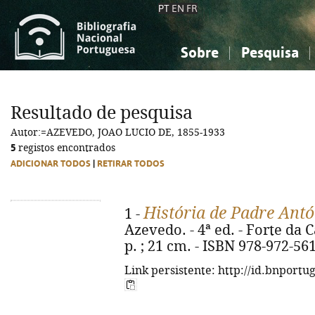
PT
EN
FR
Sobre
Pesquisa
Sobre a Bibliografia Nacional
Simples
Conhecimento, Informação...
Conhecimento, Informação...
Combinada
A
Resultado de pesquisa
Ciências sociais...
Ciências sociais...
Autor:=AZEVEDO, JOAO LUCIO DE, 1855-1933
Arte, desporto...
Arte, desporto...
5
registos encontrados
ADICIONAR TODOS
|
RETIRAR TODOS
História de Padre Antó
1 -
Azevedo. - 4ª ed. - Forte da C
p. ; 21 cm. - ISBN 978-972-56
Link persistente: http://id.bnportu