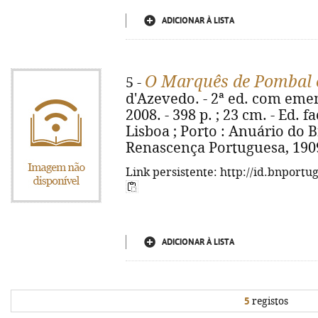
ADICIONAR À LISTA
O Marquês de Pombal e
5 -
d'Azevedo. - 2ª ed. com emen
2008. - 398 p. ; 23 cm. - Ed. f
Lisboa ; Porto : Anuário do B
Renascença Portuguesa, 1909
Link persistente: http://id.bnportu
ADICIONAR À LISTA
5
registos