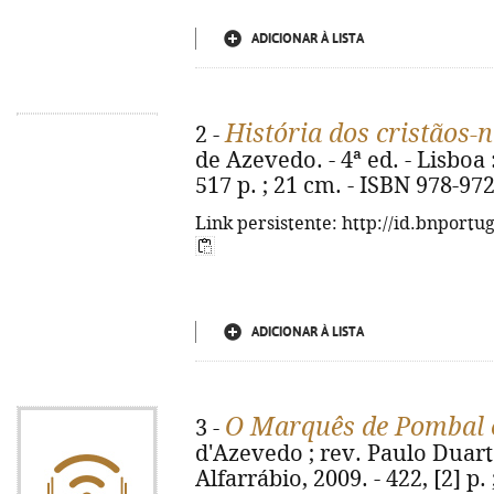
ADICIONAR À LISTA
História dos cristãos-
2 -
de Azevedo. - 4ª ed. - Lisboa :
517 p. ; 21 cm. - ISBN 978-97
Link persistente: http://id.bnportu
ADICIONAR À LISTA
O Marquês de Pombal e
3 -
d'Azevedo ; rev. Paulo Duarte
Alfarrábio, 2009. - 422, [2] p.