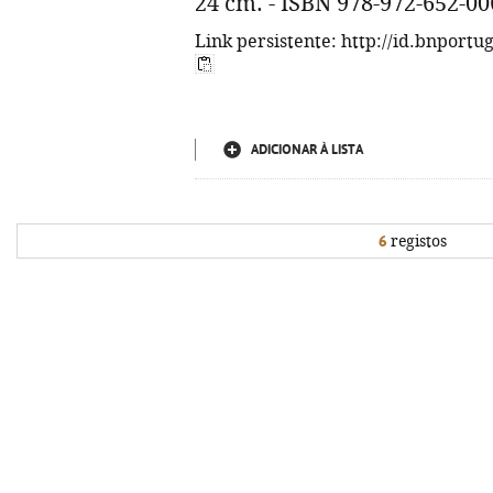
24 cm. - ISBN 978-972-652-00
Link persistente: http://id.bnportu
ADICIONAR À LISTA
6
registos