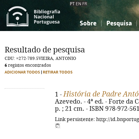
PT
EN
FR
Sobre
Pesquisa
Sobre a Bibliografia Nacional
Simples
Conhecimento, Informação...
Conhecimento, Informação...
Combinada
A
Resultado de pesquisa
Ciências sociais...
Ciências sociais...
CDU: =272-789.5VIEIRA, ANTONIO
Arte, desporto...
Arte, desporto...
6
registos encontrados
ADICIONAR TODOS
|
RETIRAR TODOS
História de Padre Antó
1 -
Azevedo. - 4ª ed. - Forte da C
p. ; 21 cm. - ISBN 978-972-56
Link persistente: http://id.bnportu