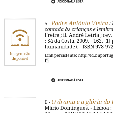
ADICIONAR À LISTA
Padre António Vieira
5 -
: 
contada às crianças e lembr
Freire ; il. André Letria ; rev
: Sá da Costa, 2009. - 162, [1] p
humanidade). - ISBN 978-972
Link persistente: http://id.bnportu
ADICIONAR À LISTA
O drama e a glória do 
6 -
Mário Domingues. - Lisboa : P