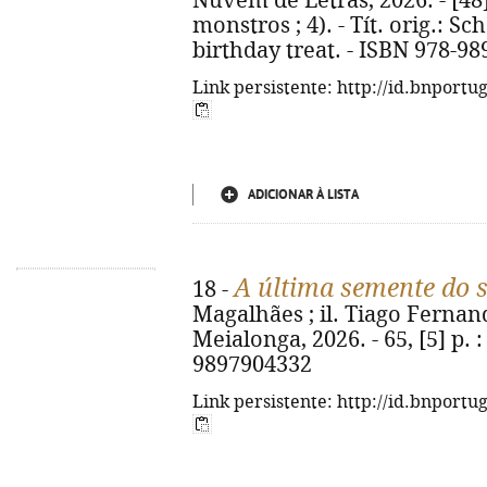
Nuvem de Letras, 2026. - [48] p
monstros ; 4). - Tít. orig.: S
birthday treat. - ISBN 978-98
Link persistente: http://id.bnportu
ADICIONAR À LISTA
A última semente do 
18 -
Magalhães ; il. Tiago Fernand
Meialonga, 2026. - 65, [5] p. : 
9897904332
Link persistente: http://id.bnportu