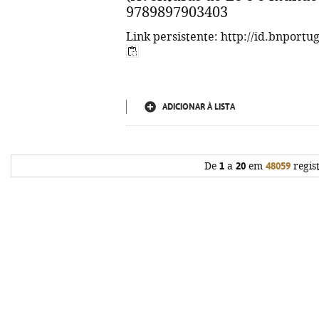
9789897903403
Link persistente: http://id.bnportu
ADICIONAR À LISTA
De
1
a
20
em
48059
regis