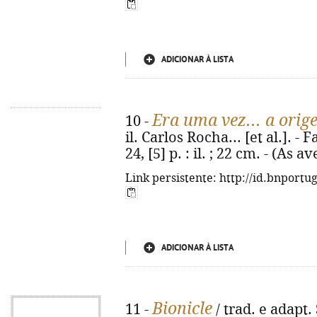
ADICIONAR À LISTA
Era uma vez... a orig
10 -
il. Carlos Rocha... [et al.]. -
24, [5] p. : il. ; 22 cm. - (As
Link persistente: http://id.bnportu
ADICIONAR À LISTA
Bionicle
11 -
/ trad. e adapt. 