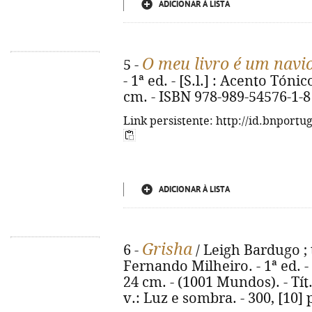
ADICIONAR À LISTA
O meu livro é um navi
5 -
- 1ª ed. - [S.l.] : Acento Tónico
cm. - ISBN 978-989-54576-1-8
Link persistente: http://id.bnportu
ADICIONAR À LISTA
Grisha
6 -
/ Leigh Bardugo ; 
Fernando Milheiro. - 1ª ed. - Al
24 cm. - (1001 Mundos). - Tít
v.: Luz e sombra. - 300, [10]