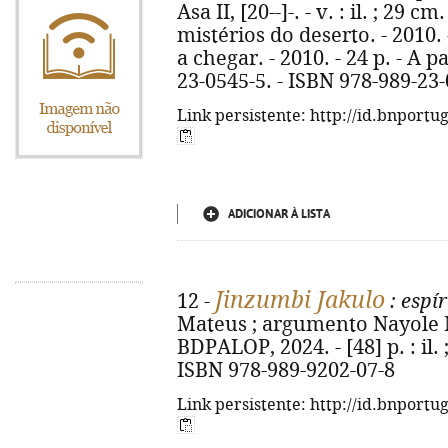
Asa II, [20--]-. - v. : il. ; 29 cm
mistérios do deserto. - 2010. 
a chegar. - 2010. - 24 p. - A p
23-0545-5. - ISBN 978-989-23
Link persistente: http://id.bnportu
ADICIONAR À LISTA
Jinzumbi Jakulo
12 -
: espír
Mateus ; argumento Nayole Mat
BDPALOP, 2024. - [48] p. : il.
ISBN 978-989-9202-07-8
Link persistente: http://id.bnportu