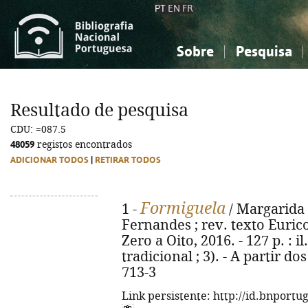
PT
EN
FR
Sobre
Pesquisa
Sobre a Bibliografia Nacional
Simples
Conhecimento, Informação...
Conhecimento, Informação...
Combinada
A
Resultado de pesquisa
Ciências sociais...
Ciências sociais...
CDU: =087.5
Arte, desporto...
Arte, desporto...
48059
registos encontrados
ADICIONAR TODOS
|
RETIRAR TODOS
Formiguela
1 -
/ Margarida F
Fernandes ; rev. texto Eurico
Zero a Oito, 2016. - 127 p. : i
tradicional ; 3). - A partir d
713-3
Link persistente: http://id.bnportu