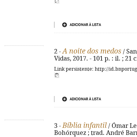
ADICIONAR À LISTA
A noite dos medos
2 -
/ Sant
Vidas, 2017. - 101 p. : il. ; 21
Link persistente: http://id.bnportu
ADICIONAR À LISTA
Bíblia infantil
3 -
/ Ómar Leó
Bohórquez ; trad. André Barre