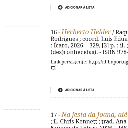
ADICIONAR À LISTA
Herberto Helder
16 -
/ Raqu
Rodrigues ; coord. Luís Eduar
: Ícaro, 2026. - 329, [3] p. : il.
(des)conhecidas). - ISBN 978
Link persistente: http://id.bnportu
ADICIONAR À LISTA
Na festa da Joana, at
17 -
; il. Chris Kennett ; trad. Ana