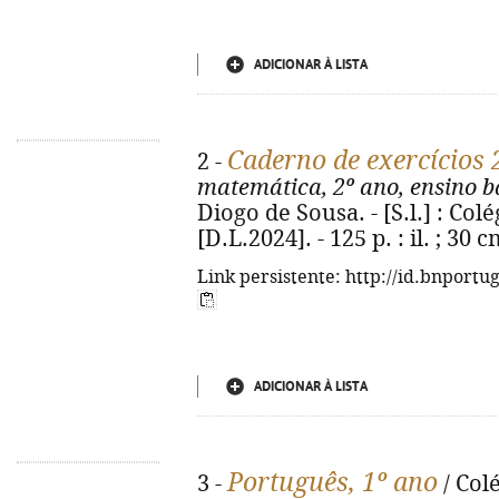
ADICIONAR À LISTA
Caderno de exercícios
2 -
matemática, 2º ano, ensino bá
Diogo de Sousa. - [S.l.] : Co
[D.L.2024]. - 125 p. : il. ; 30 
Link persistente: http://id.bnportu
ADICIONAR À LISTA
Português, 1º ano
3 -
/ Col