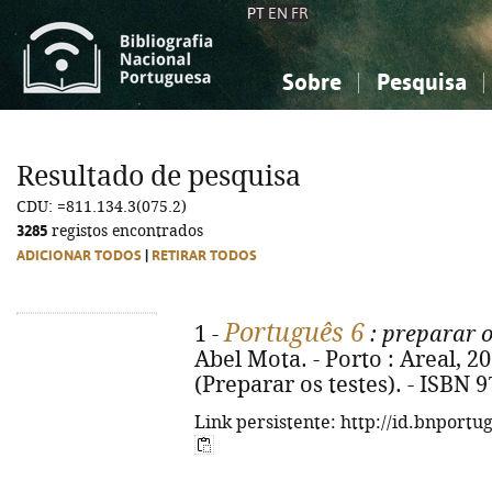
PT
EN
FR
Sobre
Pesquisa
Sobre a Bibliografia Nacional
Simples
Conhecimento, Informação...
Conhecimento, Informação...
Combinada
A
Resultado de pesquisa
Ciências sociais...
Ciências sociais...
CDU: =811.134.3(075.2)
Arte, desporto...
Arte, desporto...
3285
registos encontrados
ADICIONAR TODOS
|
RETIRAR TODOS
Português 6
1 -
: preparar o
Abel Mota. - Porto : Areal, 2026
(Preparar os testes). - ISBN 
Link persistente: http://id.bnportu