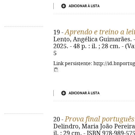
ADICIONAR À LISTA
Aprendo e treino a lei
19 -
Lento, Angélica Guimarães. - 
2025. - 48 p. : il. ; 28 cm. - 
5
Link persistente: http://id.bnportu
ADICIONAR À LISTA
Prova final portuguê
20 -
Delindro, Maria João Pereira. 
il. ; 29 cm. - ISBN 978-989-57