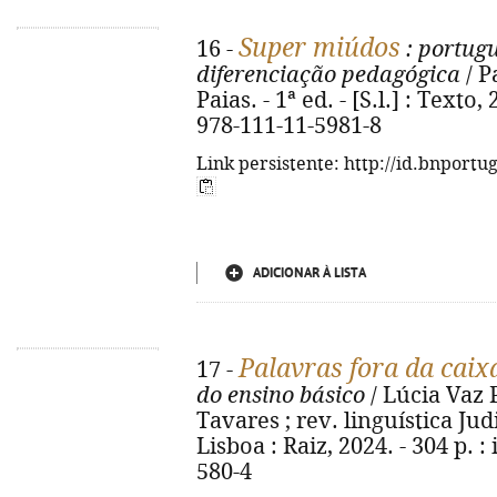
Super miúdos
16 -
: portugu
diferenciação pedagógica
/ P
Paias. - 1ª ed. - [S.l.] : Texto,
978-111-11-5981-8
Link persistente: http://id.bnportu
ADICIONAR À LISTA
Palavras fora da caix
17 -
do ensino básico
/ Lúcia Vaz 
Tavares ; rev. linguística Jud
Lisboa : Raiz, 2024. - 304 p. :
580-4