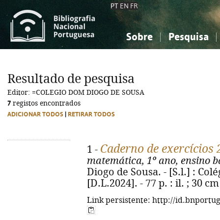
PT
EN
FR
Sobre
Pesquisa
Sobre a Bibliografia Nacional
Simples
Conhecimento, Informação...
Conhecimento, Informação...
Combinada
A
Resultado de pesquisa
Ciências sociais...
Ciências sociais...
Editor: =COLEGIO DOM DIOGO DE SOUSA
Arte, desporto...
Arte, desporto...
7
registos encontrados
ADICIONAR TODOS
|
RETIRAR TODOS
Caderno de exercícios
1 -
matemática, 1º ano, ensino bá
Diogo de Sousa. - [S.l.] : Co
[D.L.2024]. - 77 p. : il. ; 30 cm
Link persistente: http://id.bnportu