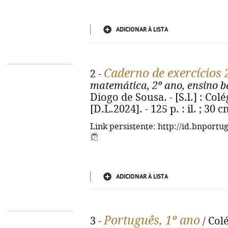
ADICIONAR À LISTA
Caderno de exercícios
2 -
matemática, 2º ano, ensino bá
Diogo de Sousa. - [S.l.] : Co
[D.L.2024]. - 125 p. : il. ; 30 
Link persistente: http://id.bnportu
ADICIONAR À LISTA
Português, 1º ano
3 -
/ Col