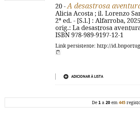
A desastrosa aventur
20 -
Alicia Acosta ; il. Lorenzo Sa
2ª ed. - [S.l.] : Alfarroba, 2025.
orig.: La desastrosa aventur
ISBN 978-989-9197-12-1
Link persistente: http://id.bnportu
ADICIONAR À LISTA
De
1
a
20
em
445
regist