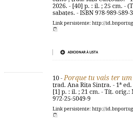
2026. - [40] p. : il. ; 25 cm. - 
sabates. - ISBN 978-989-589-
Link persistente: http://id.bnportu
ADICIONAR À LISTA
Porque tu vais ter um
10 -
trad. Ana Rita Sintra. - 1ª ed.
[1] p. : il. ; 21 cm. - Tít. ori
972-25-5049-9
Link persistente: http://id.bnportu