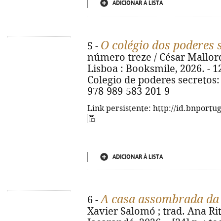
ADICIONAR À LISTA
O colégio dos poderes 
5 -
número treze / César Mallorquí
Lisboa : Booksmile, 2026. - 125, 
Colegio de poderes secretos:
978-989-583-201-9
Link persistente: http://id.bnportu
ADICIONAR À LISTA
A casa assombrada da
6 -
Xavier Salomó ; trad. Ana Rita