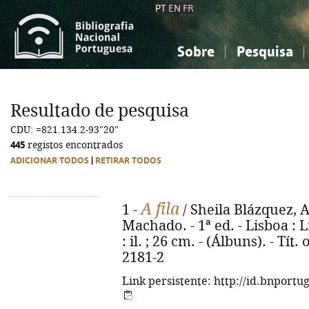
PT
EN
FR
Sobre
Pesquisa
Sobre a Bibliografia Nacional
Simples
Conhecimento, Informação...
Conhecimento, Informação...
Combinada
A
Resultado de pesquisa
Ciências sociais...
Ciências sociais...
CDU: =821.134.2-93"20"
Arte, desporto...
Arte, desporto...
445
registos encontrados
ADICIONAR TODOS
|
RETIRAR TODOS
A fila
1 -
/ Sheila Blázquez, 
Machado. - 1ª ed. - Lisboa : L
: il. ; 26 cm. - (Álbuns). - Tít.
2181-2
Link persistente: http://id.bnportu