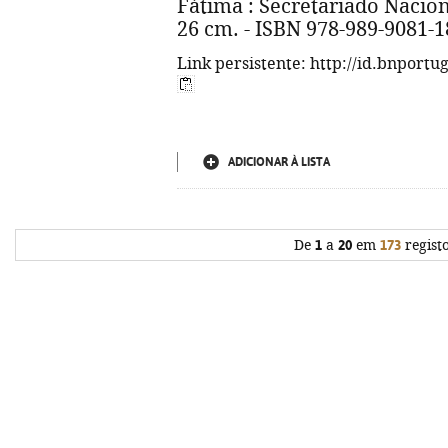
Fátima : Secretariado Naciona
26 cm. - ISBN 978-989-9081-1
Link persistente: http://id.bnportu
ADICIONAR À LISTA
De
1
a
20
em
173
regist