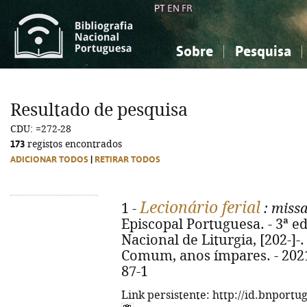
PT
EN
FR
Sobre
Pesquisa
Sobre a Bibliografia Nacional
Simples
Conhecimento, Informação...
Conhecimento, Informação...
Combinada
A
Resultado de pesquisa
Ciências sociais...
Ciências sociais...
CDU: =272-28
Arte, desporto...
Arte, desporto...
173
registos encontrados
ADICIONAR TODOS
|
RETIRAR TODOS
Lecionário ferial
1 -
: miss
Episcopal Portuguesa. - 3ª ed
Nacional de Liturgia, [202-]-. 
Comum, anos ímpares. - 2021.
87-1
Link persistente: http://id.bnportu