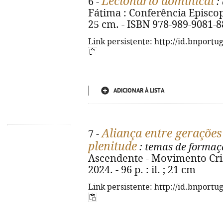
Lecionário dominical
6 -
:
Fátima : Conferência Episcopa
25 cm. - ISBN 978-989-9081-8
Link persistente: http://id.bnportu
ADICIONAR À LISTA
Aliança entre gerações
7 -
plenitude
: temas de formaç
Ascendente - Movimento Cri
2024. - 96 p. : il. ; 21 cm
Link persistente: http://id.bnportu