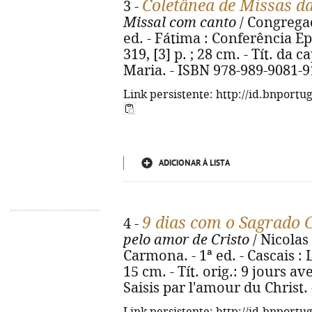
Coletânea de Missas d
3 -
Missal com canto
/ Congregaç
ed. - Fátima : Conferência Ep
319, [3] p. ; 28 cm. - Tít. da
Maria. - ISBN 978-989-9081-9
Link persistente: http://id.bnportu
ADICIONAR À LISTA
9 dias com o Sagrado 
4 -
pelo amor de Cristo
/ Nicolas
Carmona. - 1ª ed. - Cascais : Lu
15 cm. - Tít. orig.: 9 jours a
Saisis par l'amour du Christ.