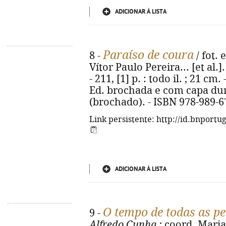
ADICIONAR À LISTA
Paraíso de coura
8 -
/ fot. 
Vítor Paulo Pereira... [et al.]
- 211, [1] p. : todo il. ; 21 cm. 
Ed. brochada e com capa dur
(brochado). - ISBN 978-989-6
Link persistente: http://id.bnportu
ADICIONAR À LISTA
O tempo de todas as p
9 -
Alfredo Cunha
; coord. Maria