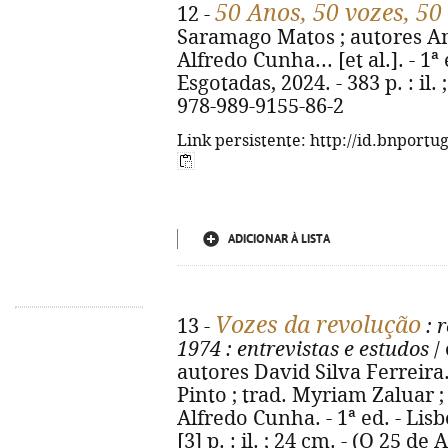
50 Anos, 50 vozes, 5
12 -
Saramago Matos ; autores Ana 
Alfredo Cunha... [et al.]. - 1ª 
Esgotadas, 2024. - 383 p. : il. 
978-989-9155-86-2
Link persistente: http://id.bnportu
ADICIONAR À LISTA
Vozes da revolução
13 -
: r
1974
: entrevistas e estudos
/
autores David Silva Ferreira..
Pinto ; trad. Myriam Zaluar 
Alfredo Cunha. - 1ª ed. - Lisb
[3] p. : il. ; 24 cm. - (O 25 de A