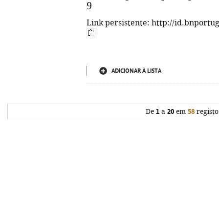
9
Link persistente: http://id.bnportu
ADICIONAR À LISTA
De
1
a
20
em
58
registo