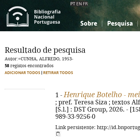
PT
EN
FR
Sobre
Pesquisa
Sobre a Bibliografia Nacional
Simples
Conhecimento, Informação...
Conhecimento, Informação...
Combinada
A
Resultado de pesquisa
Ciências sociais...
Ciências sociais...
Autor:=CUNHA, ALFREDO, 1953-
Arte, desporto...
Arte, desporto...
58
registos encontrados
ADICIONAR TODOS
|
RETIRAR TODOS
Henrique Botelho - mei
1 -
; pref. Teresa Siza ; textos Alf
[S.l.] : DST Group, 2026. - [158
989-33-9256-0
Link persistente: http://id.bnportu