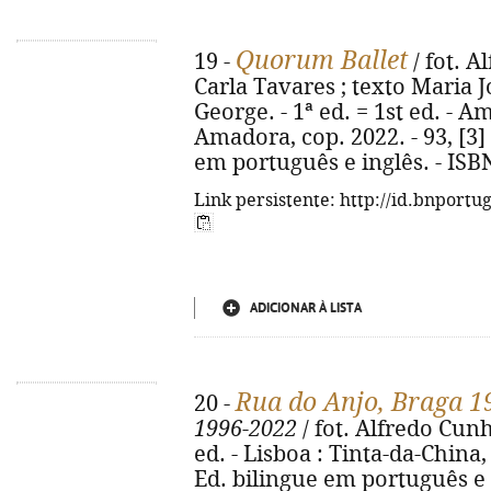
Quorum Ballet
19 -
/ fot. 
Carla Tavares ; texto Maria 
George. - 1ª ed. = 1st ed. -
Amadora, cop. 2022. - 93, [3] p
em português e inglês. - ISB
Link persistente: http://id.bnportu
ADICIONAR À LISTA
Rua do Anjo, Braga 1
20 -
1996-2022
/ fot. Alfredo Cunh
ed. - Lisboa : Tinta-da-China, 2
Ed. bilingue em português e 