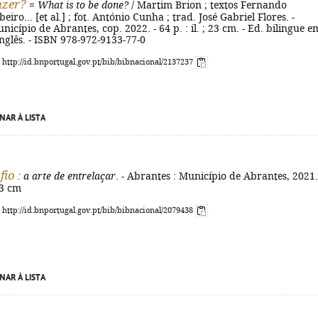
azer?
=
What is to be done?
/ Martim Brion ; textos Fernando
eiro... [et al.] ; fot. António Cunha ; trad. José Gabriel Flores. -
nicípio de Abrantes, cop. 2022. - 64 p. : il. ; 23 cm. - Ed. bilingue e
nglês. - ISBN 978-972-9133-77-0
: http://id.bnportugal.gov.pt/bib/bibnacional/2137237
NAR À LISTA
fio
: a arte de entrelaçar
. - Abrantes : Município de Abrantes, 2021.
 23 cm
: http://id.bnportugal.gov.pt/bib/bibnacional/2079438
NAR À LISTA