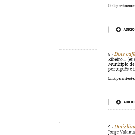
Link persistente
ADICIO
Dois caf
8 -
Ribeiro... [et
Município de A
português e i
Link persistente
ADICIO
Dinizlân
9 -
Jorge Valamat