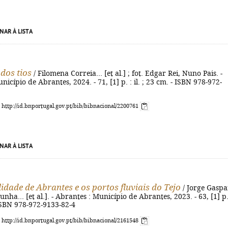
NAR À LISTA
dos tios
/ Filomena Correia... [et al.] ; fot. Edgar Rei, Nuno Pais. -
icípio de Abrantes, 2024. - 71, [1] p. : il. ; 23 cm. - ISBN 978-972-
: http://id.bnportugal.gov.pt/bib/bibnacional/2200761
NAR À LISTA
lidade de Abrantes e os portos fluviais do Tejo
/ Jorge Gaspa
unha... [et al.]. - Abrantes : Município de Abrantes, 2023. - 63, [1] p.
- ISBN 978-972-9133-82-4
: http://id.bnportugal.gov.pt/bib/bibnacional/2161548