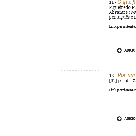
O que f
11 -
Figueiredo Rib
Abrantes : Mu
português e i
Link persistente
ADICIO
Por um 
12 -
[61] p. : il. ;
Link persistente
ADICIO