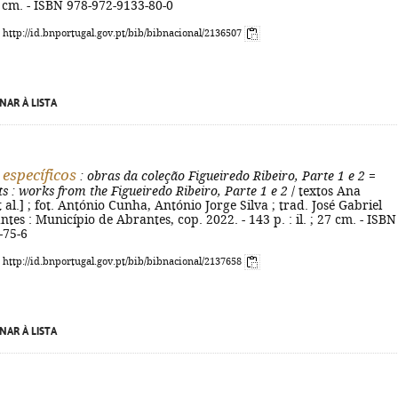
 22 cm. - ISBN 978-972-9133-80-0
: http://id.bnportugal.gov.pt/bib/bibnacional/2136507
NAR À LISTA
 específicos
: obras da coleção Figueiredo Ribeiro, Parte 1 e 2
=
ts
: works from the Figueiredo Ribeiro, Parte 1 e 2
/ textos Ana
t al.] ; fot. António Cunha, António Jorge Silva ; trad. José Gabriel
ntes : Município de Abrantes, cop. 2022. - 143 p. : il. ; 27 cm. - ISBN
-75-6
: http://id.bnportugal.gov.pt/bib/bibnacional/2137658
NAR À LISTA