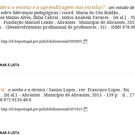
dera o ensino e a aprendizagem nas escolas?
: um estudo de
 sobre lideranças pedagógicas
/ coord. Maria do Céu Roldão ;
 Matias Alves, Ilídia Cabral ; textos Anabela Tavares... [et al.]. - Vi
 : Fundação Manuel Leitão ; Abrantes : Município de Abrantes, 2019
m. - (Desenvolvimento profissional de professores ; 31). - ISBN 978-9
: http://id.bnportugal.gov.pt/bib/bibnacional/2033025
NAR À LISTA
ra
: o sonho e a técnica
/ Santos Lopes ; rev. Francisco Lopes ; fot.
. [et al.]. - Abrantes : Município de Abrantes, 2013. - 159 p. : il. ; 27
78-972-9133-48-0
: http://id.bnportugal.gov.pt/bib/bibnacional/1872313
NAR À LISTA