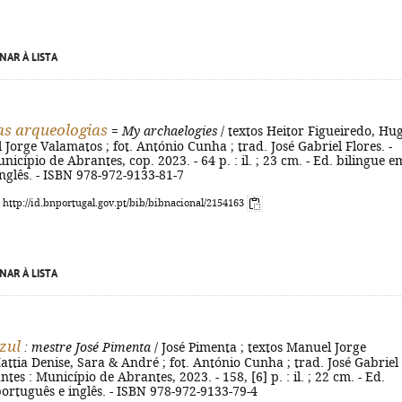
NAR À LISTA
s arqueologias
=
My archaelogies
/ textos Heitor Figueiredo, Hu
 Jorge Valamatos ; fot. António Cunha ; trad. José Gabriel Flores. -
nicípio de Abrantes, cop. 2023. - 64 p. : il. ; 23 cm. - Ed. bilingue e
nglês. - ISBN 978-972-9133-81-7
: http://id.bnportugal.gov.pt/bib/bibnacional/2154163
NAR À LISTA
zul
: mestre José Pimenta
/ José Pimenta ; textos Manuel Jorge
ttia Denise, Sara & André ; fot. António Cunha ; trad. José Gabriel
ntes : Município de Abrantes, 2023. - 158, [6] p. : il. ; 22 cm. - Ed.
ortuguês e inglês. - ISBN 978-972-9133-79-4