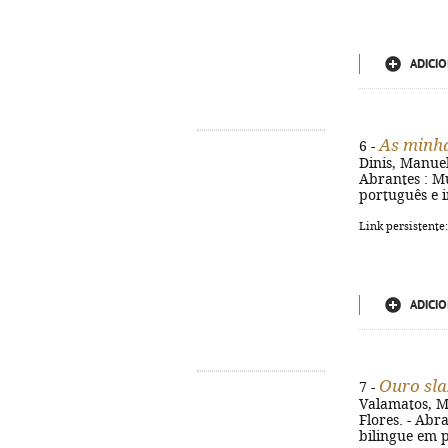
ADICIO
As minha
6 -
Dinis, Manuel
Abrantes : Mu
português e i
Link persistente
ADICIO
Ouro sla
7 -
Valamatos, Ma
Flores. - Abra
bilingue em p