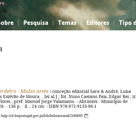
FR
Sobre
Pesquisa
Temas
Editores
Tipo 
obre a Bibliografia Nacional
imples
onhecimento, Informação...
onhecimento, Informação...
Combinada
A minha lista
Como utilizar
Filosofia, psicologia...
Filosofia, psicologia...
Perguntas frequente
a
iências sociais...
iências sociais...
Ciências exatas e naturais...
Ciências exatas e naturais...
rte, desporto...
rte, desporto...
Literatura, linguística...
Literatura, linguística...
rdeiro - Malas artes
/ conceção editorial Sara & André, Luísa
s Estêvão de Moura... [et al.] ; fot. Nuno Caetano Pais, Edgar Rei ; t
Flores ; pref. Manuel Jorge Valamatos. - Abrantes : Município de
6. - 136 p. : il. ; 24 cm. - ISBN 978-972-9133-96-1
: http://id.bnportugal.gov.pt/bib/bibnacional/2286693