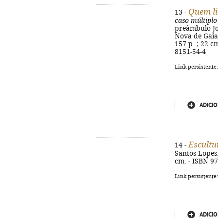
Quem li
13 -
caso múltiplo
preâmbulo José
Nova de Gaia
157 p. ; 22 c
8151-54-4
Link persistente
ADICIO
Escultu
14 -
Santos Lopes..
cm. - ISBN 9
Link persistente
ADICIO