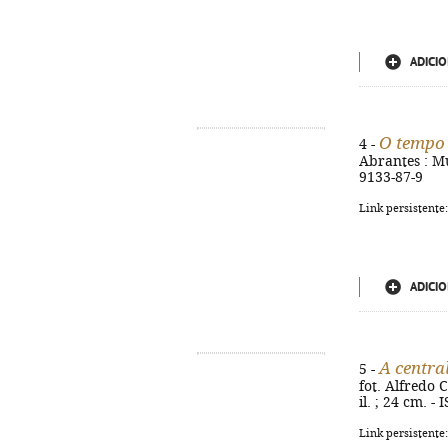
ADICIO
O tempo 
4 -
Abrantes : Mun
9133-87-9
Link persistente
ADICIO
A centra
5 -
fot. Alfredo C
il. ; 24 cm. 
Link persistente