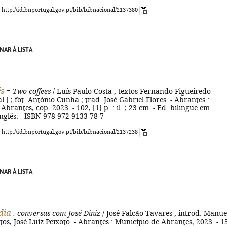
: http://id.bnportugal.gov.pt/bib/bibnacional/2137380
NAR À LISTA
és
=
Two coffees
/ Luís Paulo Costa ; textos Fernando Figueiredo
 al.] ; fot. António Cunha ; trad. José Gabriel Flores. - Abrantes :
brantes, cop. 2023. - 102, [1] p. : il. ; 23 cm. - Ed. bilingue em
nglês. - ISBN 978-972-9133-78-7
: http://id.bnportugal.gov.pt/bib/bibnacional/2137238
NAR À LISTA
dia
: conversas com José Diniz
/ José Falcão Tavares ; introd. Manue
os, José Luíz Peixoto. - Abrantes : Município de Abrantes, 2023. - 1