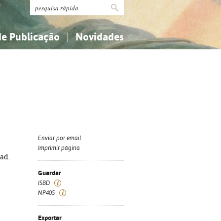
de Publicação
Novidades
s
Religião...
Religião...
Ciências aplicadas...
Ciências aplicadas...
História, geografia, biografias...
História, geografia, biografias...
Enviar por email
Imprimir página
rad.
Guardar
ISBD
NP405
Exportar