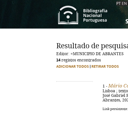
PT
EN
S
S
C
C
Resultado de pesquis
C
C
Editor: =MUNICIPIO DE ABRANTES
A
A
14
registos encontrados
ADICIONAR TODOS
|
RETIRAR TODOS
Mário Co
1 -
Lisboa ; texto
José Gabriel 
Abrantes, 202
Link persistente