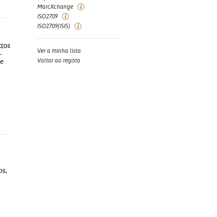
MarcXchange
ISO2709
ISO2709(ISIS)
xtos
Ver a minha lista
-
Voltar ao registo
ue
os,