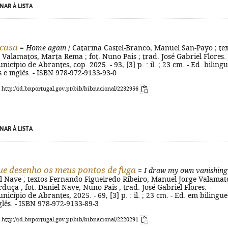
NAR À LISTA
 casa
=
Home again
/ Catarina Castel-Branco, Manuel San-Payo ; te
Valamatos, Marta Rema ; fot. Nuno Pais ; trad. José Gabriel Flores. 
icípio de Abrantes, cop. 2025. - 93, [3] p. : il. ; 23 cm. - Ed. biling
e inglês. - ISBN 978-972-9133-93-0
: http://id.bnportugal.gov.pt/bib/bibnacional/2232956
NAR À LISTA
ue desenho os meus pontos de fuga
=
I draw my own vanishing
l Nave ; textos Fernando Figueiredo Ribeiro, Manuel Jorge Valamat
duça ; fot. Daniel Nave, Nuno Pais ; trad. José Gabriel Flores. -
icípio de Abrantes, 2025. - 69, [3] p. : il. ; 23 cm. - Ed. em bilingue
lês. - ISBN 978-972-9133-89-3
: http://id.bnportugal.gov.pt/bib/bibnacional/2220291