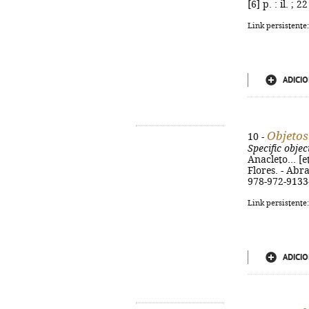
[6] p. : il. ;
Link persistente
ADICIO
Objetos
10 -
Specific objec
Anacleto... [e
Flores. - Abra
978-972-9133
Link persistente
ADICIO