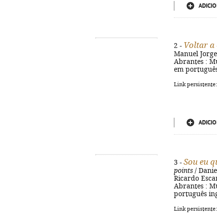
ADICIO
Voltar a
2 -
Manuel Jorge 
Abrantes : Mun
em português 
Link persistente
ADICIO
Sou eu q
3 -
points
/ Danie
Ricardo Escar
Abrantes : Mun
português ing
Link persistente