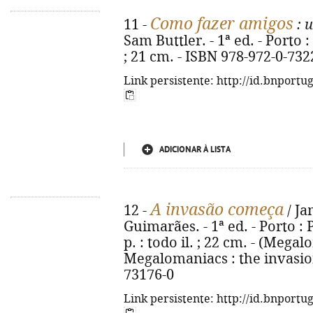
Como fazer amigos
11 -
: 
Sam Buttler. - 1ª ed. - Porto : 
; 21 cm. - ISBN 978-972-0-732
Link persistente: http://id.bnportu
ADICIONAR À LISTA
A invasão começa
12 -
/ Ja
Guimarães. - 1ª ed. - Porto : 
p. : todo il. ; 22 cm. - (Megalo
Megalomaniacs : the invasion
73176-0
Link persistente: http://id.bnportu