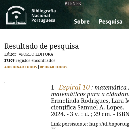
PT
EN
FR
Sobre
Pesquisa
Sobre a Bibliografia Nacional
Simples
Conhecimento, Informação...
Conhecimento, Informação...
Combinada
A
Resultado de pesquisa
Ciências sociais...
Ciências sociais...
Editor: =PORTO EDITORA
Arte, desporto...
Arte, desporto...
17309
registos encontrados
ADICIONAR TODOS
|
RETIRAR TODOS
Espiral 10
1 -
: matemática 
matemáticos para a cidadania
Ermelinda Rodrigues, Lara M
científica Samuel A. Lopes. - 
2024. - 3 v. : il. ; 29 cm. - I
Link persistente: http://id.bnportu