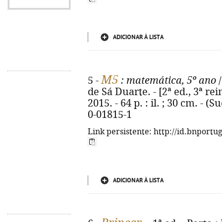
ADICIONAR À LISTA
M5
5 -
: matemática, 5º ano
/
de Sá Duarte. - [2ª ed., 3ª rei
2015. - 64 p. : il. ; 30 cm. - 
0-01815-1
Link persistente: http://id.bnportu
ADICIONAR À LISTA