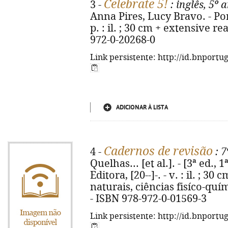
Celebrate 5!
3 -
: inglês, 5º 
Anna Pires, Lucy Bravo. - Por
p. : il. ; 30 cm + extensive r
972-0-20268-0
Link persistente: http://id.bnportu
ADICIONAR À LISTA
Cadernos de revisão
4 -
: 7
Quelhas... [et al.]. - [3ª ed., 
Editora, [20--]-. - v. : il. ; 3
naturais, ciências fisíco-quím
- ISBN 978-972-0-01569-3
Link persistente: http://id.bnportu