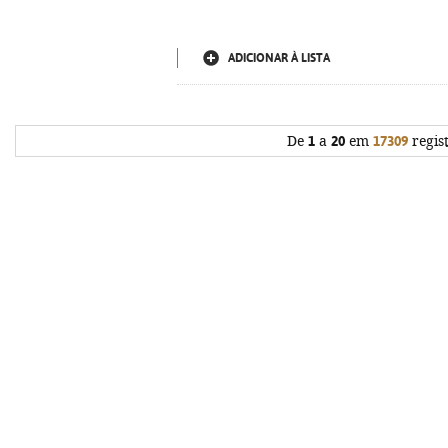
ADICIONAR À LISTA
De
1
a
20
em
17309
regis