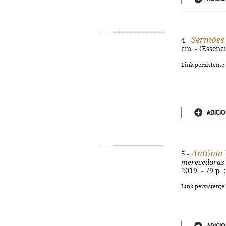
Sermões
4 -
cm. - (Essenc
Link persistente
ADICIO
António 
5 -
merecedoras 
2019. - 79 p. 
Link persistente