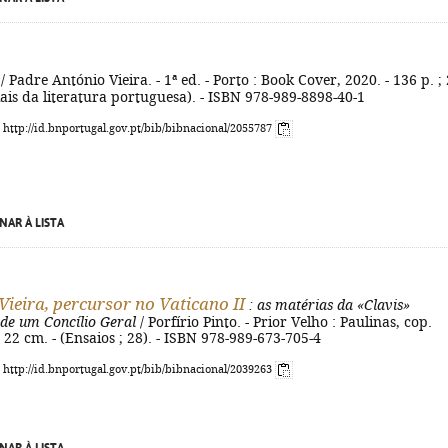
/ Padre António Vieira. - 1ª ed. - Porto : Book Cover, 2020. - 136 p. ;
iais da literatura portuguesa). - ISBN 978-989-8898-40-1
: http://id.bnportugal.gov.pt/bib/bibnacional/2055787
NAR À LISTA
Vieira, percursor no Vaticano II
: as matérias da «Clavis»
de um Concílio Geral
/ Porfírio Pinto. - Prior Velho : Paulinas, cop.
; 22 cm. - (Ensaios ; 28). - ISBN 978-989-673-705-4
: http://id.bnportugal.gov.pt/bib/bibnacional/2039263