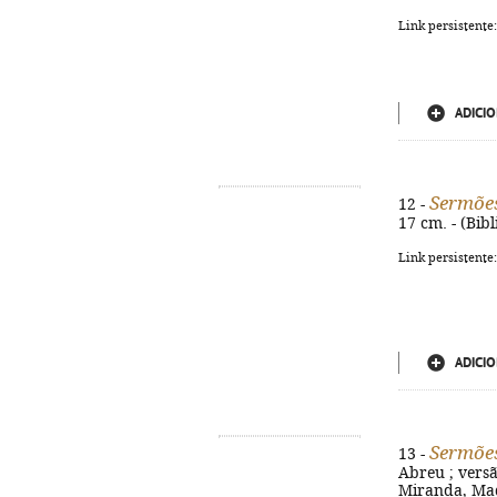
Link persistente
ADICIO
Sermõe
12 -
17 cm. - (Bib
Link persistente
ADICIO
Sermões
13 -
Abreu ; versã
Miranda, Mada