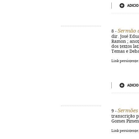
ADICIO
Sermão d
8 -
dir. José Edu
Ramon ; anot
dos textos la
Temas e Debat
Link persistente
ADICIO
Sermões 
9 -
transcrição p
Gomes Pimenta
Link persistente