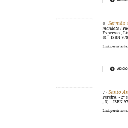
ADICIO
Sermão 
6 -
mandato
/ Pa
Expresso ; Lis
6). - ISBN 97
Link persistente
ADICIO
Santo An
7 -
Pereira. - 2ª 
; 3). - ISBN 
Link persistente