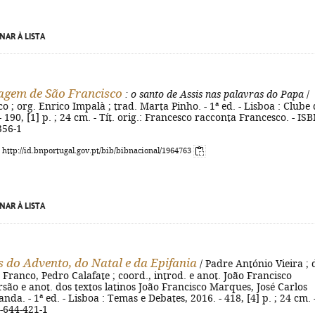
NAR À LISTA
gem de São Francisco
: o santo de Assis nas palavras do Papa
/
o ; org. Enrico Impalà ; trad. Marta Pinho. - 1ª ed. - Lisboa : Clube
 190, [1] p. ; 24 cm. - Tít. orig.: Francesco racconta Francesco. - IS
356-1
: http://id.bnportugal.gov.pt/bib/bibnacional/1964763
NAR À LISTA
 do Advento, do Natal e da Epifania
/ Padre António Vieira ; d
Franco, Pedro Calafate ; coord., introd. e anot. João Francisco
são e anot. dos textos latinos João Francisco Marques, José Carlos
da. - 1ª ed. - Lisboa : Temas e Debates, 2016. - 418, [4] p. ; 24 cm. 
-644-421-1