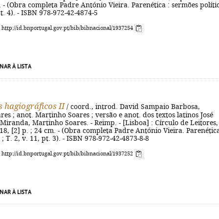
m. - (Obra completa Padre António Vieira. Parenética : sermões políti
 pt. 4). - ISBN 978-972-42-4874-5
: http://id.bnportugal.gov.pt/bib/bibnacional/1937254
NAR À LISTA
 hagiográficos II
/ coord., introd. David Sampaio Barbosa,
es ; anot. Martinho Soares ; versão e anot. dos textos latinos José
Miranda, Martinho Soares. - Reimp. - [Lisboa] : Círculo de Leitores,
518, [2] p. ; 24 cm. - (Obra completa Padre António Vieira. Parenética
 ; T. 2, v. 11, pt. 3). - ISBN 978-972-42-4873-8-8
: http://id.bnportugal.gov.pt/bib/bibnacional/1937252
NAR À LISTA