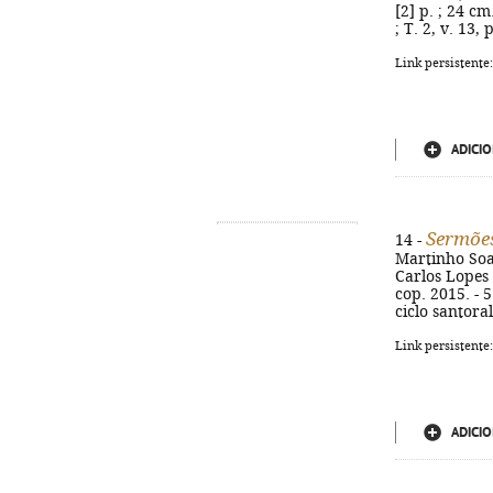
[2] p. ; 24 c
; T. 2, v. 13,
Link persistente
ADICIO
Sermões
14 -
Martinho Soar
Carlos Lopes 
cop. 2015. - 
ciclo santoral
Link persistente
ADICIO