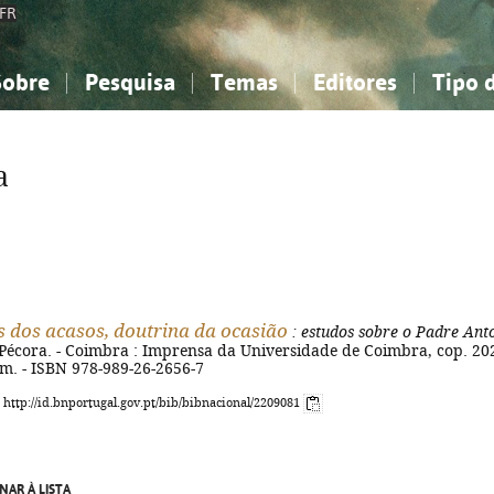
FR
Sobre
Pesquisa
Temas
Editores
Tipo 
obre a Bibliografia Nacional
imples
onhecimento, Informação...
onhecimento, Informação...
Combinada
A minha lista
Como utilizar
Filosofia, psicologia...
Filosofia, psicologia...
Perguntas frequente
a
iências sociais...
iências sociais...
Ciências exatas e naturais...
Ciências exatas e naturais...
rte, desporto...
rte, desporto...
Literatura, linguística...
Literatura, linguística...
s dos acasos, doutrina da ocasião
: estudos sobre o Padre Ant
 Pécora. - Coimbra : Imprensa da Universidade de Coimbra, cop. 20
 cm. - ISBN 978-989-26-2656-7
: http://id.bnportugal.gov.pt/bib/bibnacional/2209081
NAR À LISTA