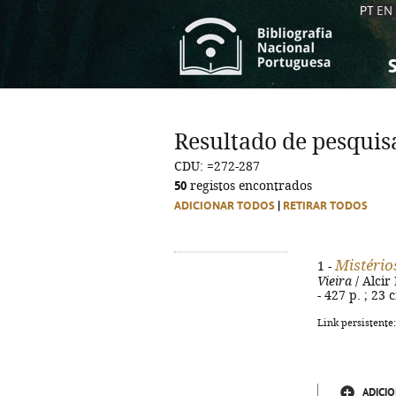
PT
EN
S
S
C
C
Resultado de pesquis
C
C
CDU: =272-287
A
A
50
registos encontrados
ADICIONAR TODOS
|
RETIRAR TODOS
Mistério
1 -
Vieira
/ Alcir
- 427 p. ; 23
Link persistente
ADICIO