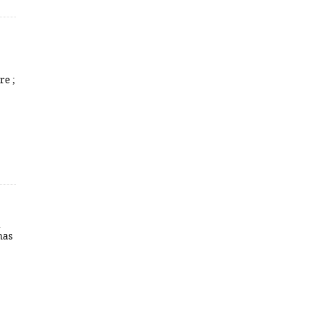
re ;
a
nas