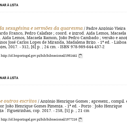
NAR À LISTA
a sexagésina e sermões da quaresma
/ Padre António Vieira 
ardo Franco, Pedro Calafate ; coord. e introd. Aida Lemos, Macaela
. Aida Lemos, Macaela Ramon, João Pedro Cambado ; versão e anot
tinos José Carlos Lopes de Miranda, Madalena Brito. - 1ª ed. - Lisboa 
es, 2017. - 312, [6] p. ; 24 cm. - ISBN 978-989-644-437-2
: http://id.bnportugal.gov.pt/bib/bibnacional/1981441
NAR À LISTA
e outros escritos
/ António Henrique Gomes ; apresent., compil. 
or João Henrique Gomes Pimenta. - 1ª ed. - Porto : João Henrique
 : Figueirinhas, cop. 2017. - 258, [5] p. ; 21 cm
: http://id.bnportugal.gov.pt/bib/bibnacional/1977216