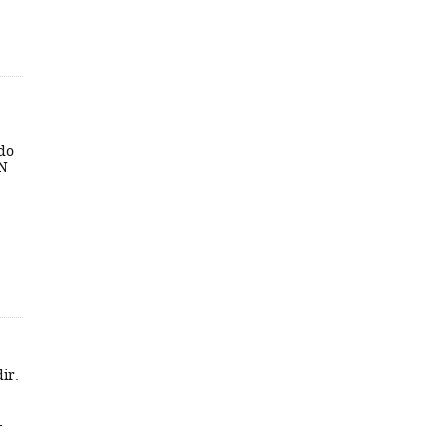
 do
BN
ir.
-