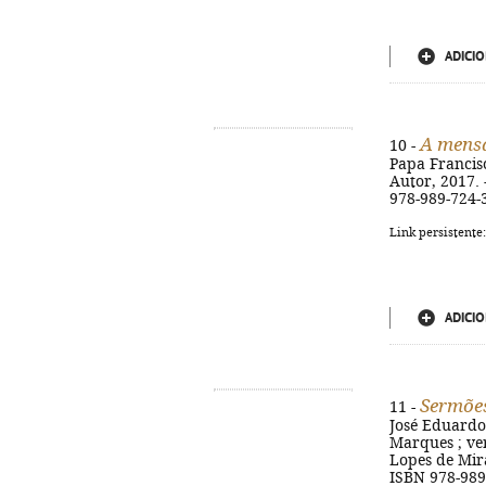
ADICIO
A mensa
10 -
Papa Francisc
Autor, 2017. -
978-989-724-
Link persistente
ADICIO
Sermões
11 -
José Eduardo 
Marques ; ver
Lopes de Miran
ISBN 978-989