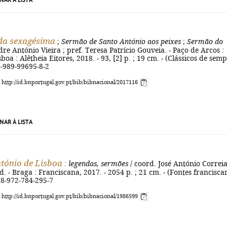
NAR À LISTA
da sexagésima
;
Sermão de Santo António aos peixes
;
Sermão do
dre António Vieira ; pref. Teresa Patrício Gouveia. - Paço de Arcos :
boa : Alêtheia Eitores, 2018. - 93, [2] p. ; 19 cm. - (Clássicos de semp
8-989-99695-8-2
: http://id.bnportugal.gov.pt/bib/bibnacional/2017116
NAR À LISTA
tónio de Lisboa
: legendas, sermões
/ coord. José António Correi
ed. - Braga : Franciscana, 2017. - 2054 p. ; 21 cm. - (Fontes francisca
978-972-784-295-7
: http://id.bnportugal.gov.pt/bib/bibnacional/1986599