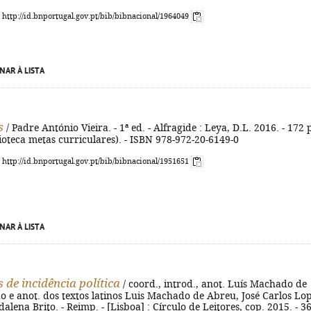
: http://id.bnportugal.gov.pt/bib/bibnacional/1964049
NAR À LISTA
s
/ Padre António Vieira. - 1ª ed. - Alfragide : Leya, D.L. 2016. - 172 p
lioteca metas curriculares). - ISBN 978-972-20-6149-0
: http://id.bnportugal.gov.pt/bib/bibnacional/1951651
NAR À LISTA
 de incidência política
/ coord., introd., anot. Luís Machado de
o e anot. dos textos latinos Luis Machado de Abreu, José Carlos Lo
lena Brito. - Reimp. - [Lisboa] : Círculo de Leitores, cop. 2015. - 3