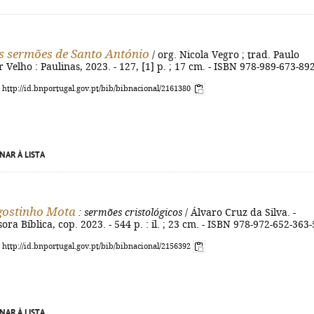
 sermões de Santo António
/ org. Nicola Vegro ; trad. Paulo
r Velho : Paulinas, 2023. - 127, [1] p. ; 17 cm. - ISBN 978-989-673-89
: http://id.bnportugal.gov.pt/bib/bibnacional/2161380
NAR À LISTA
gostinho Mota
: sermões cristológicos
/ Álvaro Cruz da Silva. -
ora Bíblica, cop. 2023. - 544 p. : il. ; 23 cm. - ISBN 978-972-652-363-
: http://id.bnportugal.gov.pt/bib/bibnacional/2156392
NAR À LISTA