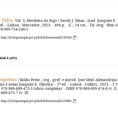
 Vidro
. Vol. 3, Herdeira do fogo / Sarah J. Maas ; trad. Joaquim E.
 ed. - Lisboa : Marcador, 2023. - 494 p. : il. ; 24 cm. - Tít. orig.: Heir o
978-989-754-540-5
: http://id.bnportugal.gov.pt/bib/bibnacional/2150543
NAR À LISTA
ompletas
/ Rolão Preto ; org., pref. e introd. José Melo Alexandrino 
to e notas Joaquim E. Oliveira. - 2ª ed. - Lisboa : Colibri., 2023. - 2 v.
 978-989-689-473-3 (obra completa). - ISBN 978-989-689-474-0 (v. I).
689-475-7 (v. II)
: http://id.bnportugal.gov.pt/bib/bibnacional/2129681