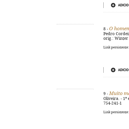
ADICIO
O homem
8 -
Pedro Cordeiro
orig.: Winter
Link persistente
ADICIO
Muito ma
9 -
Oliveira. - 1ª
754-241-1
Link persistente