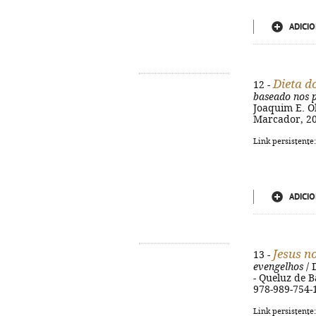
ADICIO
Dieta d
12 -
baseado nos p
Joaquim E. Ol
Marcador, 201
Link persistente
ADICIO
Jesus n
13 -
evengelhos
/ 
- Queluz de Ba
978-989-754-
Link persistente