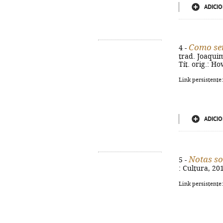
ADICIO
Como ser
4 -
trad. Joaquim 
Tít. orig.: H
Link persistente
ADICIO
Notas so
5 -
: Cultura, 20
Link persistente