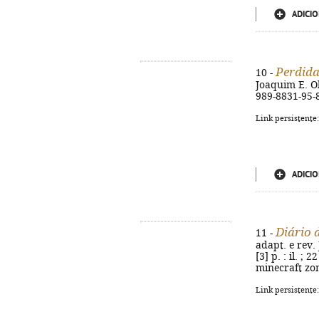
ADICIO
Perdid
10 -
Joaquim E. Ol
989-8831-95-
Link persistente
ADICIO
Diário 
11 -
adapt. e rev.
[3] p. : il. ;
minecraft zo
Link persistente