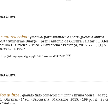
NAR À LISTA
ar noutra coisa
: [manual para entender os portugueses e outros
os]
/ Guilherme Duarte ; [pref.] António de Oliveira Salazar ; il. Afo
aquim E. Oliveira. - 1ª ed. - Barcarena : Presença, 2015. - 230, [1] p. 
78-989-754-195-7
: http://id.bnportugal.gov.pt/bib/bibnacional/1920442
NAR À LISTA
dos quinze
: quando tudo começou a mudar
/ Bruna Vieira ; adapt.
. Oliveira. - 1ª ed. - Barcarena : Marcador, 2015. - 199 p. : il. ; 25 c
-754-178-0