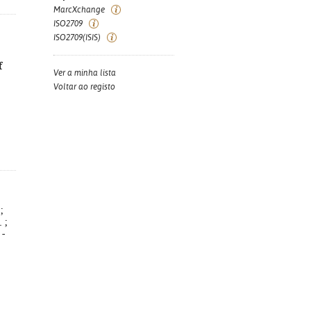
MarcXchange
ISO2709
ISO2709(ISIS)
f
Ver a minha lista
Voltar ao registo
;
 ;
 -