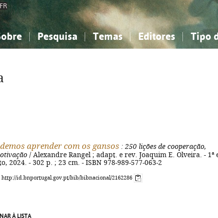
FR
Sobre
Pesquisa
Temas
Editores
Tipo 
obre a Bibliografia Nacional
imples
onhecimento, Informação...
onhecimento, Informação...
Combinada
A minha lista
Como utilizar
Filosofia, psicologia...
Filosofia, psicologia...
Perguntas frequente
a
iências sociais...
iências sociais...
Ciências exatas e naturais...
Ciências exatas e naturais...
rte, desporto...
rte, desporto...
Literatura, linguística...
Literatura, linguística...
odemos aprender com os gansos
: 250 lições de cooperação,
motivação
/ Alexandre Rangel ; adapt. e rev. Joaquim E. Olveira. - 1ª 
ento, 2024. - 302 p. ; 23 cm. - ISBN 978-989-577-063-2
: http://id.bnportugal.gov.pt/bib/bibnacional/2162286
NAR À LISTA