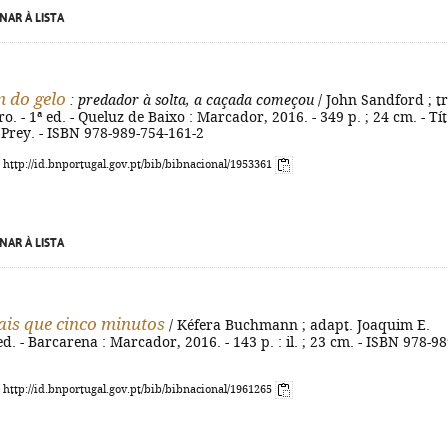
NAR À LISTA
 do gelo
: predador à solta, a caçada começou
/ John Sandford ; t
. - 1ª ed. - Queluz de Baixo : Marcador, 2016. - 349 p. ; 24 cm. - Tít
 Prey. - ISBN 978-989-754-161-2
: http://id.bnportugal.gov.pt/bib/bibnacional/1953361
NAR À LISTA
is que cinco minutos
/ Kéfera Buchmann ; adapt. Joaquim E.
 ed. - Barcarena : Marcador, 2016. - 143 p. : il. ; 23 cm. - ISBN 978-98
: http://id.bnportugal.gov.pt/bib/bibnacional/1961265