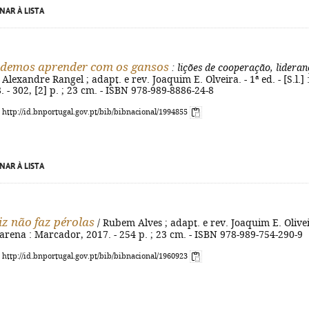
NAR À LISTA
odemos aprender com os gansos
: lições de cooperação, lideran
 Alexandre Rangel ; adapt. e rev. Joaquim E. Olveira. - 1ª ed. - [S.l.] 
. - 302, [2] p. ; 23 cm. - ISBN 978-989-8886-24-8
: http://id.bnportugal.gov.pt/bib/bibnacional/1994855
NAR À LISTA
iz não faz pérolas
/ Rubem Alves ; adapt. e rev. Joaquim E. Olive
rcarena : Marcador, 2017. - 254 p. ; 23 cm. - ISBN 978-989-754-290-9
: http://id.bnportugal.gov.pt/bib/bibnacional/1960923