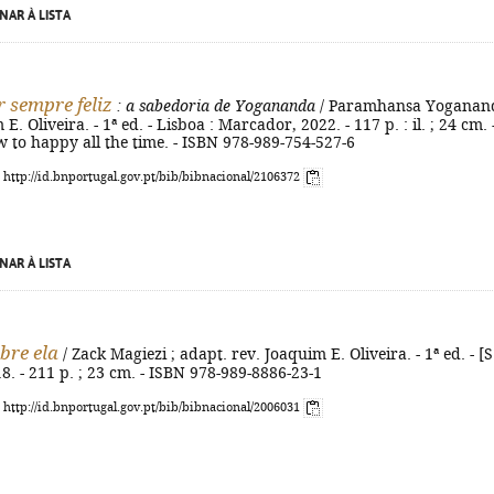
NAR À LISTA
 sempre feliz
: a sabedoria de Yogananda
/ Paramhansa Yoganand
E. Oliveira. - 1ª ed. - Lisboa : Marcador, 2022. - 117 p. : il. ; 24 cm. 
ow to happy all the time. - ISBN 978-989-754-527-6
: http://id.bnportugal.gov.pt/bib/bibnacional/2106372
NAR À LISTA
bre ela
/ Zack Magiezi ; adapt. rev. Joaquim E. Oliveira. - 1ª ed. - [S.
18. - 211 p. ; 23 cm. - ISBN 978-989-8886-23-1
: http://id.bnportugal.gov.pt/bib/bibnacional/2006031