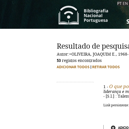
PT
EN
S
S
C
C
Resultado de pesquis
C
C
Autor:=OLIVEIRA, JOAQUIM E., 1968-
A
A
53
registos encontrados
ADICIONAR TODOS
|
RETIRAR TODOS
O que p
1 -
liderança e 
- [S.l.] : Tal
Link persistente
ADICIO