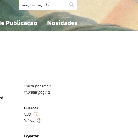
de Publicação
Novidades
s
Religião...
Religião...
Ciências aplicadas...
Ciências aplicadas...
História, geografia, biografias...
História, geografia, biografias...
Enviar por email
Imprimir página
ed.
Guardar
ISBD
NP405
Exportar