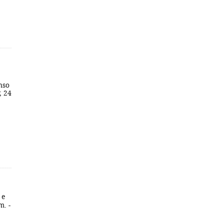
nso
; 24
 e
m. -