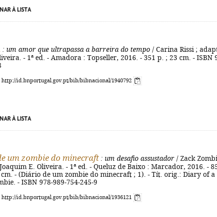
NAR À LISTA
a
: um amor que ultrapassa a barreira do tempo
/ Carina Rissi ; adap
iveira. - 1ª ed. - Amadora : Topseller, 2016. - 351 p. ; 23 cm. - ISBN 
8
: http://id.bnportugal.gov.pt/bib/bibnacional/1940792
NAR À LISTA
de um zombie do minecraft
: um desafio assustador
/ Zack Zombi
 Joaquim E. Oliveira. - 1ª ed. - Queluz de Baixo : Marcador, 2016. - 8
 22 cm. - (Diário de um zombie do minecraft ; 1). - Tít. orig.: Diary of a
mbie. - ISBN 978-989-754-245-9
: http://id.bnportugal.gov.pt/bib/bibnacional/1936121