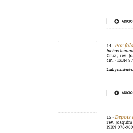
ADICIO
Por fal
14 -
bichos human
Cruz ; rev. Jo
cm. - ISBN 9
Link persistente
ADICIO
Depois 
15 -
rev. Joaquim E
ISBN 978-989