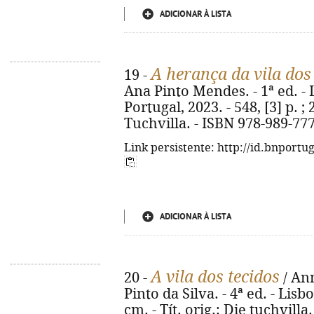
ADICIONAR À LISTA
A herança da vila dos
19 -
Ana Pinto Mendes. - 1ª ed. - 
Portugal, 2023. - 548, [3] p. ;
Tuchvilla. - ISBN 978-989-77
Link persistente: http://id.bnportu
ADICIONAR À LISTA
A vila dos tecidos
20 -
/ Ann
Pinto da Silva. - 4ª ed. - Lisbo
cm. - Tít. orig.: Die tuchvill