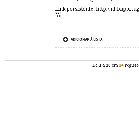
Link persistente: http://id.bnportu
ADICIONAR À LISTA
De
1
a
20
em
24
registo