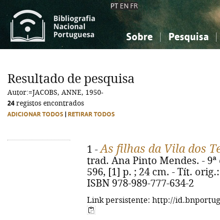
PT
EN
FR
Sobre
Pesquisa
Sobre a Bibliografia Nacional
Simples
Conhecimento, Informação...
Conhecimento, Informação...
Combinada
A
Resultado de pesquisa
Ciências sociais...
Ciências sociais...
Autor:=JACOBS, ANNE, 1950-
Arte, desporto...
Arte, desporto...
24
registos encontrados
ADICIONAR TODOS
|
RETIRAR TODOS
As filhas da Vila dos T
1 -
trad. Ana Pinto Mendes. - 9ª e
596, [1] p. ; 24 cm. - Tít. ori
ISBN 978-989-777-634-2
Link persistente: http://id.bnportu