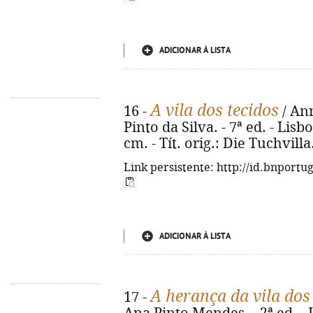
ADICIONAR À LISTA
A vila dos tecidos
16 -
/ Ann
Pinto da Silva. - 7ª ed. - Lisbo
cm. - Tít. orig.: Die Tuchvill
Link persistente: http://id.bnportu
ADICIONAR À LISTA
A herança da vila dos
17 -