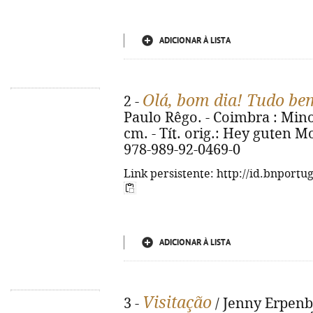
ADICIONAR À LISTA
Olá, bom dia! Tudo be
2 -
Paulo Rêgo. - Coimbra : Minot
cm. - Tít. orig.: Hey guten M
978-989-92-0469-0
Link persistente: http://id.bnportu
ADICIONAR À LISTA
Visitação
3 -
/ Jenny Erpenb