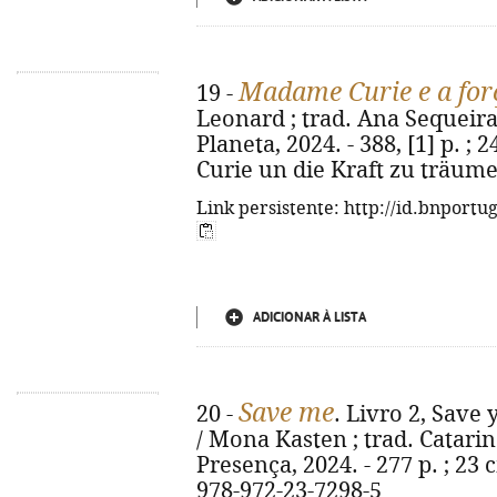
Madame Curie e a for
19 -
Leonard ; trad. Ana Sequeira 
Planeta, 2024. - 388, [1] p. ; 
Curie un die Kraft zu träume
Link persistente: http://id.bnportu
ADICIONAR À LISTA
Save me
20 -
. Livro 2, Save
/ Mona Kasten ; trad. Catarina
Presença, 2024. - 277 p. ; 23 c
978-972-23-7298-5