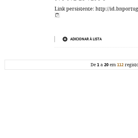
Link persistente: http://id.bnportu
ADICIONAR À LISTA
De
1
a
20
em
112
regist