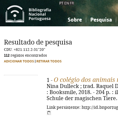
PT
EN
FR
Sobre
Pesquisa
Sobre a Bibliografia Nacional
Simples
Conhecimento, Informação...
Conhecimento, Informação...
Combinada
A
Resultado de pesquisa
Ciências sociais...
Ciências sociais...
CDU: =821.112.2-31"20"
Arte, desporto...
Arte, desporto...
112
registos encontrados
ADICIONAR TODOS
|
RETIRAR TODOS
O colégio dos animais
1 -
Nina Dulleck ; trad. Raquel 
: Booksmile, 2018. - 204 p. : il
Schule der magischen Tiere. 
Link persistente: http://id.bnportu