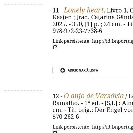
Lonely heart
11 -
. Livro 1,
Kasten ; trad. Catarina Gândar
2025. - 350, [1] p. ; 24 cm. - T
978-972-23-7738-6
Link persistente: http://id.bnportu
ADICIONAR À LISTA
O anjo de Varsóvia
12 -
/ L
Ramalho. - 1ª ed. - [S,l.] : Al
cm. - Tít. orig.: Der Engel v
570-262-6
Link persistente: http://id.bnportu