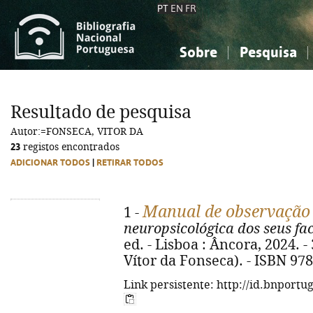
PT
EN
FR
Sobre
Pesquisa
Sobre a Bibliografia Nacional
Simples
Conhecimento, Informação...
Conhecimento, Informação...
Combinada
A
Resultado de pesquisa
Ciências sociais...
Ciências sociais...
Autor:=FONSECA, VITOR DA
Arte, desporto...
Arte, desporto...
23
registos encontrados
ADICIONAR TODOS
|
RETIRAR TODOS
Manual de observação
1 -
neuropsicológica dos seus fa
ed. - Lisboa : Âncora, 2024. - 3
Vítor da Fonseca). - ISBN 97
Link persistente: http://id.bnportu