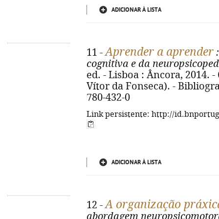
ADICIONAR À LISTA
Aprender a aprender
11 -
:
cognitiva e da neuropsicope
ed. - Lisboa : Âncora, 2014. - 6
Vítor da Fonseca). - Bibliogra
780-432-0
Link persistente: http://id.bnportu
ADICIONAR À LISTA
A organização práxica
12 -
abordagem neuropsicomotora