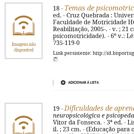
Temas de psicomotric
18 -
ed. - Cruz Quebrada : Univer
Faculdade de Motricidade H
Reabilitação, 2005-. - v. ; 21
psicomotricidade). - 6º v.: Léx
735-119-0
Link persistente: http://id.bnportu
ADICIONAR À LISTA
Dificuldades de apre
19 -
neuropsicológica e psicopeda
Vitor da Fonseca. - 3ª ed. - Li
il. ; 23 cm. - (Educação para o