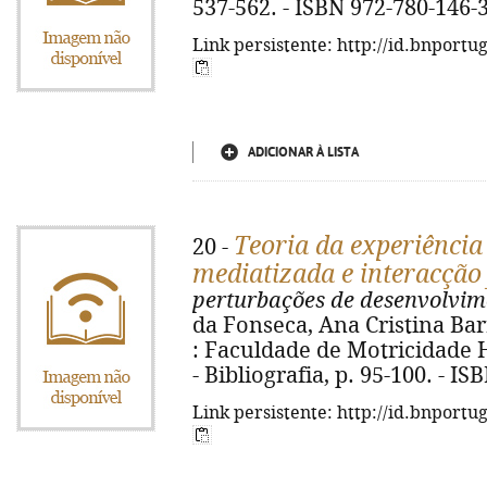
537-562. - ISBN 972-780-146-
Link persistente: http://id.bnportu
ADICIONAR À LISTA
Teoria da experiênci
20 -
mediatizada e interacção
perturbações de desenvolvim
da Fonseca, Ana Cristina Ba
: Faculdade de Motricidade H
- Bibliografia, p. 95-100. - I
Link persistente: http://id.bnportu