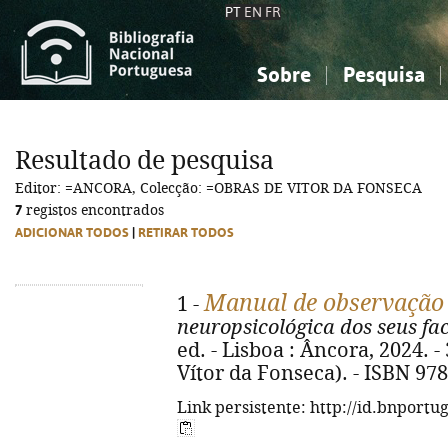
PT
EN
FR
Sobre
Pesquisa
Sobre a Bibliografia Nacional
Simples
Conhecimento, Informação...
Conhecimento, Informação...
Combinada
A
Resultado de pesquisa
Ciências sociais...
Ciências sociais...
Editor: =ANCORA, Colecção: =OBRAS DE VITOR DA FONSECA
Arte, desporto...
Arte, desporto...
7
registos encontrados
ADICIONAR TODOS
|
RETIRAR TODOS
Manual de observação
1 -
neuropsicológica dos seus fa
ed. - Lisboa : Âncora, 2024. - 3
Vítor da Fonseca). - ISBN 97
Link persistente: http://id.bnportu