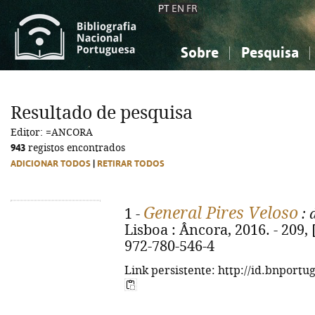
PT
EN
FR
Sobre
Pesquisa
Sobre a Bibliografia Nacional
Simples
Conhecimento, Informação...
Conhecimento, Informação...
Combinada
A
Resultado de pesquisa
Ciências sociais...
Ciências sociais...
Editor: =ANCORA
Arte, desporto...
Arte, desporto...
943
registos encontrados
ADICIONAR TODOS
|
RETIRAR TODOS
General Pires Veloso
1 -
: 
Lisboa : Âncora, 2016. - 209, [1
972-780-546-4
Link persistente: http://id.bnportu