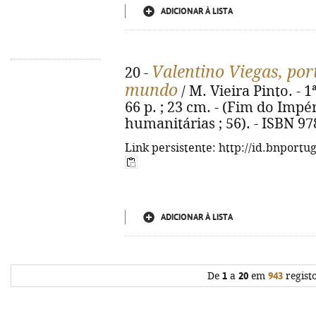
ADICIONAR À LISTA
Valentino Viegas, por
20 -
mundo
/ M. Vieira Pinto. - 1
66 p. ; 23 cm. - (Fim do Impé
humanitárias ; 56). - ISBN 9
Link persistente: http://id.bnportu
ADICIONAR À LISTA
De
1
a
20
em
943
regist