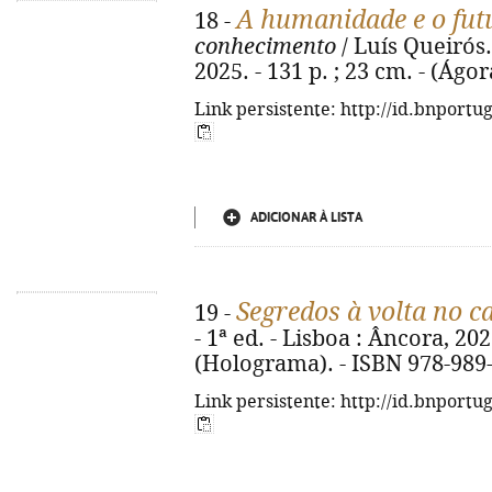
A humanidade e o fut
18 -
conhecimento
/ Luís Queirós. 
2025. - 131 p. ; 23 cm. - (Ágo
Link persistente: http://id.bnportu
ADICIONAR À LISTA
Segredos à volta no c
19 -
- 1ª ed. - Lisboa : Âncora, 2025
(Holograma). - ISBN 978-989
Link persistente: http://id.bnportu