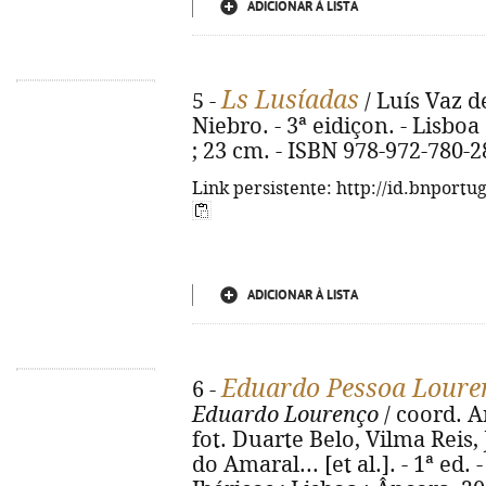
ADICIONAR À LISTA
Ls Lusíadas
5 -
/ Luís Vaz d
Niebro. - 3ª eidiçon. - Lisboa :
; 23 cm. - ISBN 978-972-780-2
Link persistente: http://id.bnportu
ADICIONAR À LISTA
Eduardo Pessoa Loure
6 -
Eduardo Lourenço
/ coord. A
fot. Duarte Belo, Vilma Reis,
do Amaral... [et al.]. - 1ª ed