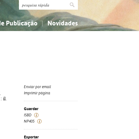
de Publicação
Novidades
s
Religião...
Religião...
Ciências aplicadas...
Ciências aplicadas...
História, geografia, biografias...
História, geografia, biografias...
Enviar por email
.
Imprimir página
 il.
Guardar
ISBD
NP405
Exportar