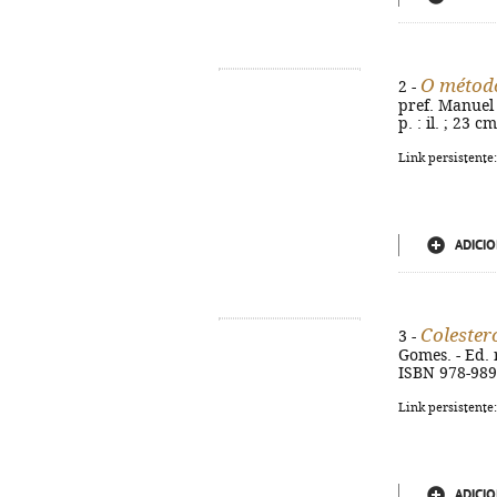
O métod
2 -
pref. Manuel P
p. : il. ; 23 
Link persistente
ADICIO
Colester
3 -
Gomes. - Ed. r
ISBN 978-989
Link persistente
ADICIO