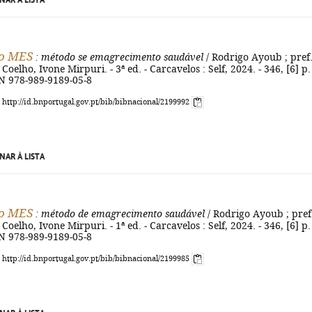
NAR À LISTA
o MES
: método se emagrecimento saudável
/ Rodrigo Ayoub ; pref
oelho, Ivone Mirpuri. - 3ª ed. - Carcavelos : Self, 2024. - 346, [6] p. :
BN 978-989-9189-05-8
: http://id.bnportugal.gov.pt/bib/bibnacional/2199992
NAR À LISTA
o MES
: método de emagrecimento saudável
/ Rodrigo Ayoub ; pref
oelho, Ivone Mirpuri. - 1ª ed. - Carcavelos : Self, 2024. - 346, [6] p. :
BN 978-989-9189-05-8
: http://id.bnportugal.gov.pt/bib/bibnacional/2199985