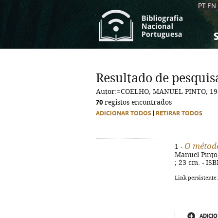
PT
EN
S
S
C
C
Resultado de pesquis
C
C
Autor:=COELHO, MANUEL PINTO, 19
A
A
70
registos encontrados
ADICIONAR TODOS
|
RETIRAR TODOS
O métod
1 -
Manuel Pinto C
; 23 cm. - IS
Link persistente
ADICIO