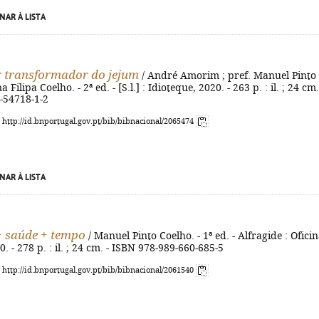
NAR À LISTA
 transformador do jejum
/ André Amorim ; pref. Manuel Pinto
a Filipa Coelho. - 2ª ed. - [S.l.] : Idioteque, 2020. - 263 p. : il. ; 24 cm.
-54718-1-2
: http://id.bnportugal.gov.pt/bib/bibnacional/2065474
NAR À LISTA
+ saúde + tempo
/ Manuel Pinto Coelho. - 1ª ed. - Alfragide : Ofici
. - 278 p. : il. ; 24 cm. - ISBN 978-989-660-685-5
: http://id.bnportugal.gov.pt/bib/bibnacional/2061540