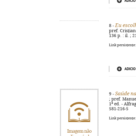
ADICIO
Eu escol
8 -
pref. Cristian
136 p. : il. ;
Link persistente
ADICIO
Saúde na
9 -
; pref. Manue
1ª ed. - Alfra
581-216-5
Link persistente