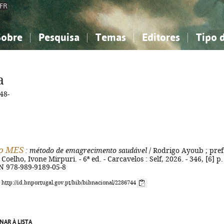
FR
Sobre
Pesquisa
Temas
Editores
Tipo 
obre a Bibliografia Nacional
imples
onhecimento, Informação...
onhecimento, Informação...
Combinada
A minha lista
Como utilizar
Filosofia, psicologia...
Filosofia, psicologia...
Perguntas frequente
a
iências sociais...
iências sociais...
Ciências exatas e naturais...
Ciências exatas e naturais...
48-
rte, desporto...
rte, desporto...
Literatura, linguística...
Literatura, linguística...
o MES
: método de emagrecimento saudável
/ Rodrigo Ayoub ; pref
oelho, Ivone Mirpuri. - 6ª ed. - Carcavelos : Self, 2026. - 346, [6] p. :
BN 978-989-9189-05-8
: http://id.bnportugal.gov.pt/bib/bibnacional/2286744
NAR À LISTA