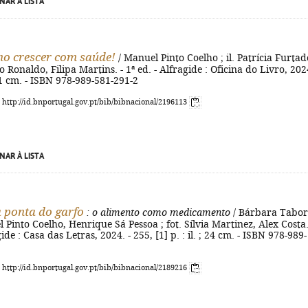
NAR À LISTA
ho crescer com saúde!
/ Manuel Pinto Coelho ; il. Patrícia Furtad
o Ronaldo, Filipa Martins. - 1ª ed. - Alfragide : Oficina do Livro, 2024
 21 cm. - ISBN 978-989-581-291-2
: http://id.bnportugal.gov.pt/bib/bibnacional/2196113
NAR À LISTA
 ponta do garfo
: o alimento como medicamento
/ Bárbara Tabo
l Pinto Coelho, Henrique Sá Pessoa ; fot. Sílvia Martinez, Alex Costa.
gide : Casa das Letras, 2024. - 255, [1] p. : il. ; 24 cm. - ISBN 978-989-
: http://id.bnportugal.gov.pt/bib/bibnacional/2189216