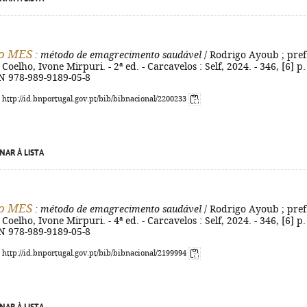
o MES
: método de emagrecimento saudável
/ Rodrigo Ayoub ; pref
oelho, Ivone Mirpuri. - 2ª ed. - Carcavelos : Self, 2024. - 346, [6] p. :
BN 978-989-9189-05-8
: http://id.bnportugal.gov.pt/bib/bibnacional/2200233
NAR À LISTA
o MES
: método de emagrecimento saudável
/ Rodrigo Ayoub ; pref
oelho, Ivone Mirpuri. - 4ª ed. - Carcavelos : Self, 2024. - 346, [6] p. :
BN 978-989-9189-05-8
: http://id.bnportugal.gov.pt/bib/bibnacional/2199994