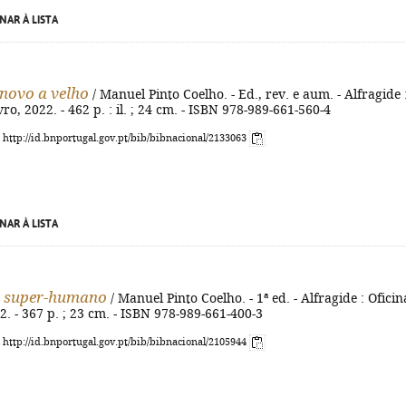
NAR À LISTA
novo a velho
/ Manuel Pinto Coelho. - Ed., rev. e aum. - Alfragide 
ro, 2022. - 462 p. : il. ; 24 cm. - ISBN 978-989-661-560-4
: http://id.bnportugal.gov.pt/bib/bibnacional/2133063
NAR À LISTA
m super-humano
/ Manuel Pinto Coelho. - 1ª ed. - Alfragide : Oficin
2. - 367 p. ; 23 cm. - ISBN 978-989-661-400-3
: http://id.bnportugal.gov.pt/bib/bibnacional/2105944