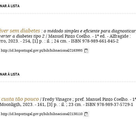
NAR À LISTA
ver sem diabetes
: o médodo simples e eficiente para diagnosticar
verter a diabetes tipo 2
/ Manuel Pinto Coelho. - 1ª ed. - Alfragide :
ro, 2023. - 254, [1] p. : il. ; 24 cm. - ISBN 978-989-661-845-2
: http://id.bnportugal.gov.pt/bib/bibnacional/2163995
NAR À LISTA
z custa tão pouco
/ Fredy Vinagre ; pref. Manuel Pinto Coelho. - 1
 Moonligth, 2023. - 161, [3] p. : il. ; 23 cm. - ISBN 978-989-37-5729-1
: http://id.bnportugal.gov.pt/bib/bibnacional/2138110