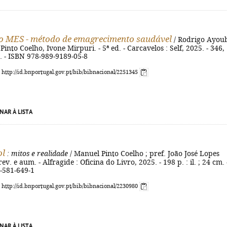
o MES - método de emagrecimento saudável
/ Rodrigo Ayoub
into Coelho, Ivone Mirpuri. - 5ª ed. - Carcavelos : Self, 2025. - 346, 
cm. - ISBN 978-989-9189-05-8
: http://id.bnportugal.gov.pt/bib/bibnacional/2251345
NAR À LISTA
ol
: mitos e realidade
/ Manuel Pinto Coelho ; pref. João José Lopes
ev. e aum. - Alfragide : Oficina do Livro, 2025. - 198 p. : il. ; 24 cm. 
-581-649-1
: http://id.bnportugal.gov.pt/bib/bibnacional/2230980
NAR À LISTA