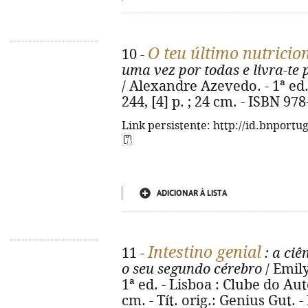
O teu último nutricio
10 -
uma vez por todas e livra-te
/ Alexandre Azevedo. - 1ª ed.
244, [4] p. ; 24 cm. - ISBN 97
Link persistente: http://id.bnportu
ADICIONAR À LISTA
Intestino genial
11 -
: a ciê
o seu segundo cérebro
/ Emily
1ª ed. - Lisboa : Clube do Autor
cm. - Tít. orig.: Genius Gut. 