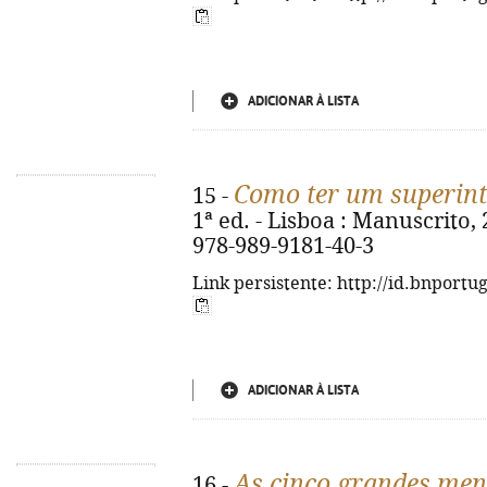
ADICIONAR À LISTA
Como ter um superint
15 -
1ª ed. - Lisboa : Manuscrito, 
978-989-9181-40-3
Link persistente: http://id.bnportu
ADICIONAR À LISTA
As cinco grandes men
16 -