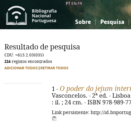
PT
EN
FR
Sobre
Pesquisa
Sobre a Bibliografia Nacional
Simples
Conhecimento, Informação...
Conhecimento, Informação...
Combinada
A
Resultado de pesquisa
Ciências sociais...
Ciências sociais...
CDU: =613.2.03(035)
Arte, desporto...
Arte, desporto...
216
registos encontrados
ADICIONAR TODOS
|
RETIRAR TODOS
O poder do jejum inter
1 -
Vasconcelos. - 2ª ed. - Lisboa
: il. ; 24 cm. - ISBN 978-989-7
Link persistente: http://id.bnportu