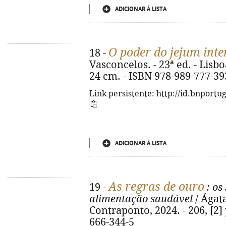
ADICIONAR À LISTA
O poder do jejum inte
18 -
Vasconcelos. - 23ª ed. - Lisboa 
24 cm. - ISBN 978-989-777-39
Link persistente: http://id.bnportu
ADICIONAR À LISTA
As regras de ouro
19 -
: os
alimentação saudável
/ Ágata
Contraponto, 2024. - 206, [2] p
666-344-5