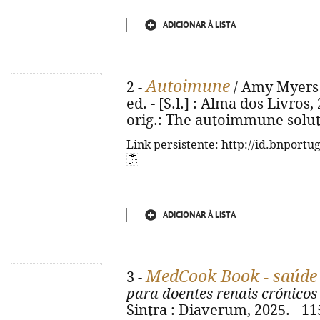
ADICIONAR À LISTA
Autoimune
2 -
/ Amy Myers ;
ed. - [S.l.] : Alma dos Livros, 2
orig.: The autoimmune solut
Link persistente: http://id.bnportu
ADICIONAR À LISTA
MedCook Book - saúde
3 -
para doentes renais crónicos
Sintra : Diaverum, 2025. - 115,