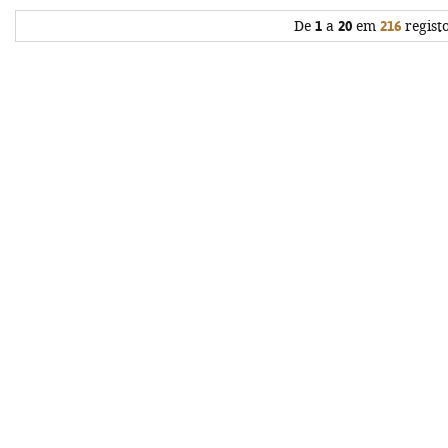
De
1
a
20
em
216
regist