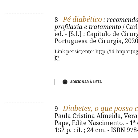
Pé diabético
8 -
: recomenda
profilaxia e tratamento
/ Carl
ed. - [S.l.] : Capítulo de Cir
Portuguesa de Cirurgia, 2020. -
Link persistente: http://id.bnportu
ADICIONAR À LISTA
Diabetes, o que posso
9 -
Paula Cristina Almeida, Vera
Pape, Edite Nascimento. - 1ª e
152 p. : il. ; 24 cm. - ISBN 97