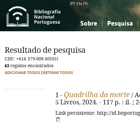
PT
EN
FR
Sobre
Pesquisa
Sobre a Bibliografia Nacional
Simples
Conhecimento, Informação...
Conhecimento, Informação...
Combinada
A
Resultado de pesquisa
Ciências sociais...
Ciências sociais...
CDU: =616.379-008.6(035)
Arte, desporto...
Arte, desporto...
63
registos encontrados
ADICIONAR TODOS
|
RETIRAR TODOS
Quadrilha da morte
1 -
/ A
5 Livros, 2024. - 117 p. : il. 
Link persistente: http://id.bnportu