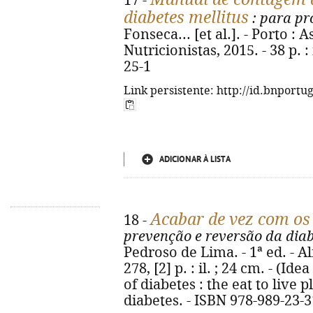
17 -
diabetes mellitus
: para pr
Fonseca... [et al.]. - Porto 
Nutricionistas, 2015. - 38 p. :
25-1
Link persistente: http://id.bnportu
ADICIONAR À LISTA
Acabar de vez com os
18 -
prevenção e reversão da diab
Pedroso de Lima. - 1ª ed. - Al
278, [2] p. : il. ; 24 cm. - (Id
of diabetes : the eat to live
diabetes. - ISBN 978-989-23-