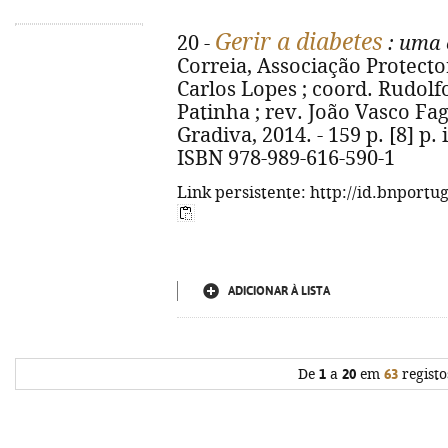
Gerir a diabetes
20 -
: uma 
Correia, Associação Protecto
Carlos Lopes ; coord. Rudolf
Patinha ; rev. João Vasco Fagu
Gradiva, 2014. - 159 p. [8] p. il.
ISBN 978-989-616-590-1
Link persistente: http://id.bnportu
ADICIONAR À LISTA
De
1
a
20
em
63
registo