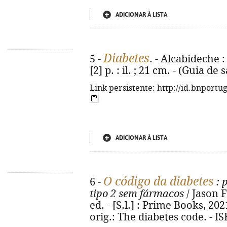
ADICIONAR À LISTA
Diabetes
5 -
. - Alcabideche :
[2] p. : il. ; 21 cm. - (Guia de 
Link persistente: http://id.bnportu
ADICIONAR À LISTA
O código da diabetes
6 -
: 
tipo 2 sem fármacos
/ Jason F
ed. - [S.l.] : Prime Books, 2021. 
orig.: The diabetes code. - I