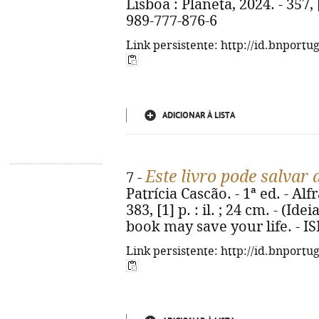
Lisboa : Planeta, 2024. - 357, [
989-777-876-6
Link persistente: http://id.bnportu
ADICIONAR À LISTA
Este livro pode salvar 
7 -
Patrícia Cascão. - 1ª ed. - Alf
383, [1] p. : il. ; 24 cm. - (Ide
book may save your life. - I
Link persistente: http://id.bnportu