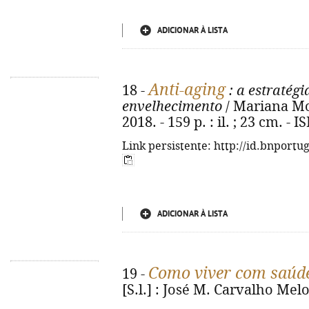
ADICIONAR À LISTA
Anti-aging
18 -
: a estratégi
envelhecimento
/ Mariana Mor
2018. - 159 p. : il. ; 23 cm. -
Link persistente: http://id.bnportu
ADICIONAR À LISTA
Como viver com saúd
19 -
[S.l.] : José M. Carvalho Melo, 