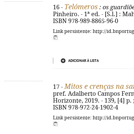
Telómeros
16 -
: os guardiõ
Pinheiro. - 1ª ed. - [S.l.] : M
ISBN 978-989-8865-96-0
Link persistente: http://id.bnportu
ADICIONAR À LISTA
Mitos e crenças na s
17 -
pref. Adalberto Campos Fernan
Horizonte, 2019. - 139, [4] p.
ISBN 978-972-24-1902-4
Link persistente: http://id.bnportu