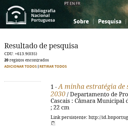
PT
EN
FR
Sobre
Pesquisa
Sobre a Bibliografia Nacional
Simples
Conhecimento, Informação...
Conhecimento, Informação...
Combinada
A
Resultado de pesquisa
Ciências sociais...
Ciências sociais...
CDU: =613.9(035)
Arte, desporto...
Arte, desporto...
20
registos encontrados
ADICIONAR TODOS
|
RETIRAR TODOS
A minha estratégia de 
1 -
2030
/ Departamento de Pro
Cascais : Câmara Municipal de 
; 22 cm
Link persistente: http://id.bnportu