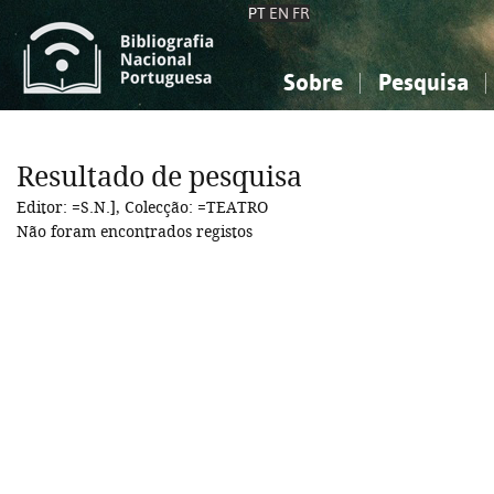
PT
EN
FR
Sobre
Pesquisa
Sobre a Bibliografia Nacional
Simples
Conhecimento, Informação...
Conhecimento, Informação...
Combinada
A
Resultado de pesquisa
Ciências sociais...
Ciências sociais...
Editor: =S.N.], Colecção: =TEATRO
Arte, desporto...
Arte, desporto...
Não foram encontrados registos