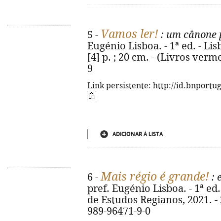
Vamos ler!
5 -
: um cânone p
Eugénio Lisboa. - 1ª ed. - Lis
[4] p. ; 20 cm. - (Livros verm
9
Link persistente: http://id.bnportu
ADICIONAR À LISTA
Mais régio é grande!
6 -
: 
pref. Eugénio Lisboa. - 1ª ed.
de Estudos Regianos, 2021. - 26
989-96471-9-0