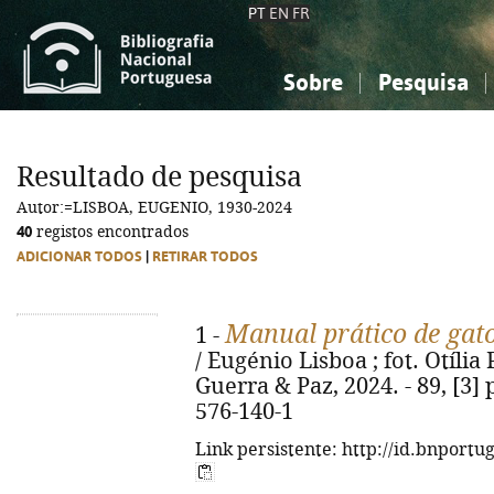
PT
EN
FR
Sobre
Pesquisa
Sobre a Bibliografia Nacional
Simples
Conhecimento, Informação...
Conhecimento, Informação...
Combinada
A
Resultado de pesquisa
Ciências sociais...
Ciências sociais...
Autor:=LISBOA, EUGENIO, 1930-2024
Arte, desporto...
Arte, desporto...
40
registos encontrados
ADICIONAR TODOS
|
RETIRAR TODOS
Manual prático de gato
1 -
/ Eugénio Lisboa ; fot. Otília 
Guerra & Paz, 2024. - 89, [3] p
576-140-1
Link persistente: http://id.bnportu