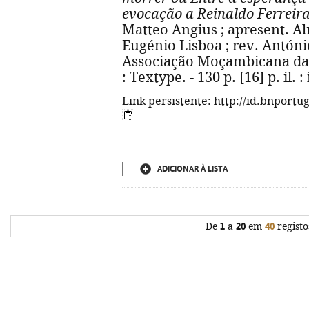
evocação a Reinaldo Ferreir
Matteo Angius ; apresent. A
Eugénio Lisboa ; rev. Antón
Associação Moçambicana da 
: Textype. - 130 p. [16] p. il. :
Link persistente: http://id.bnportu
ADICIONAR À LISTA
De
1
a
20
em
40
registo