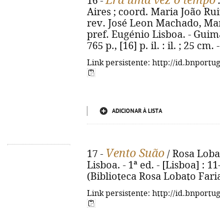
Era uma vez o tempo
16 -
Aires ; coord. Maria João Rui
rev. José Leon Machado, Mar
pref. Eugénio Lisboa. - Guim
765 p., [16] p. il. : il. ; 25 c
Link persistente: http://id.bnportu
ADICIONAR À LISTA
Vento Suão
17 -
/ Rosa Lobat
Lisboa. - 1ª ed. - [Lisboa] : 11
(Biblioteca Rosa Lobato Faria
Link persistente: http://id.bnportu