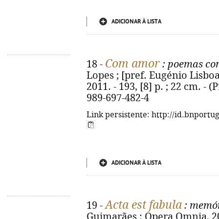
ADICIONAR À LISTA
Com amor
18 -
: poemas co
Lopes ; [pref. Eugénio Lisboa]
2011. - 193, [8] p. ; 22 cm. - 
989-697-482-4
Link persistente: http://id.bnportu
ADICIONAR À LISTA
Acta est fabula
19 -
: memó
Guimarães : Opera Omnia, 2012-