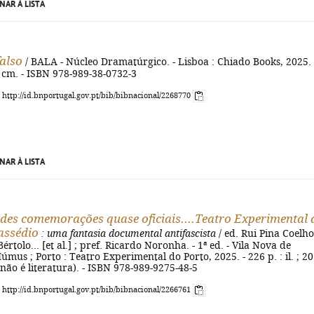
NAR À LISTA
also
/ BALA - Núcleo Dramatúrgico. - Lisboa : Chiado Books, 2025. 
23 cm. - ISBN 978-989-38-0732-3
: http://id.bnportugal.gov.pt/bib/bibnacional/2268770
NAR À LISTA
des comemorações quase oficiais....Teatro Experimental 
assédio
: uma fantasia documental antifascista
/ ed. Rui Pina Coelho
értolo... [et al.] ; pref. Ricardo Noronha. - 1ª ed. - Vila Nova de
úmus ; Porto : Teatro Experimental do Porto, 2025. - 226 p. : il. ; 20
 não é literatura). - ISBN 978-989-9275-48-5
: http://id.bnportugal.gov.pt/bib/bibnacional/2266761