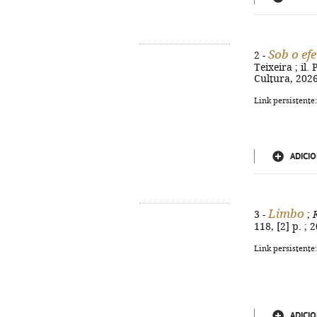
Sob o efe
2 -
Teixeira ; il
Cultura, 2026.
Link persistente
ADICIO
Limbo
3 -
;
118, [2] p. ;
Link persistente
ADICIO