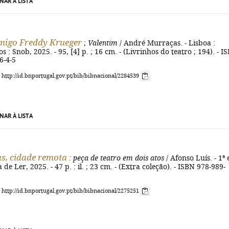
NAR À LISTA
migo Freddy Krueger
;
Valentim
/ André Murraças. - Lisboa :
s : Snob, 2025. - 95, [4] p. ; 16 cm. - (Livrinhos do teatro ; 194). - I
6-4-5
: http://id.bnportugal.gov.pt/bib/bibnacional/2284539
NAR À LISTA
s, cidade remota
: peça de teatro em dois atos
/ Afonso Luís. - 1ª 
a de Ler, 2025. - 47 p. : il. ; 23 cm. - (Extra coleção). - ISBN 978-989-
: http://id.bnportugal.gov.pt/bib/bibnacional/2275251