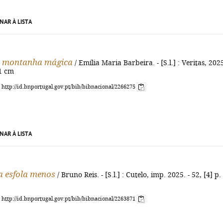
NAR À LISTA
a montanha mágica
/ Emília Maria Barbeira. - [S.l.] : Veritas, 2025
21 cm
: http://id.bnportugal.gov.pt/bib/bibnacional/2266275
NAR À LISTA
a esfola menos
/ Bruno Reis. - [S.l.] : Cutelo, imp. 2025. - 52, [4] p. 
: http://id.bnportugal.gov.pt/bib/bibnacional/2263871