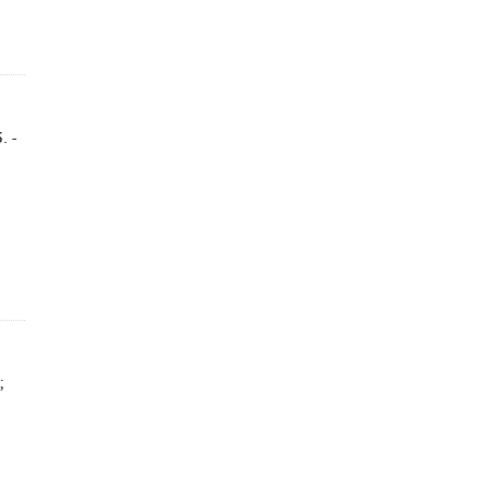
. -
;