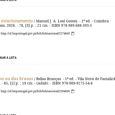
NAR À LISTA
 estacionamento
/ Manuel J. A. Leal Gomes. - 1ª ed. - Coimbra :
is, 2026. - 78, [3] p. ; 21 cm. - ISBN 978-989-688-393-5
: http://id.bnportugal.gov.pt/bib/bibnacional/2274643
NAR À LISTA
as ou das brasas
/ Belisa Branças. - 1ª ed. - Vila Nova de Famalicã
- 85, [1] p. ; 19 cm. - (Adab). - ISBN 978-989-9275-54-6
: http://id.bnportugal.gov.pt/bib/bibnacional/2284856