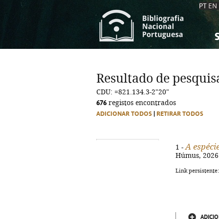
PT
EN
S
S
C
C
Resultado de pesquis
C
C
CDU: =821.134.3-2"20"
A
A
676
registos encontrados
ADICIONAR TODOS
|
RETIRAR TODOS
A espéci
1 -
Húmus, 2026. 
Link persistente
ADICIO