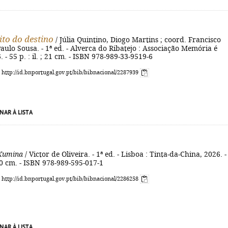
ito do destino
/ Júlia Quintino, Diogo Martins ; coord. Francisco
. Paulo Sousa. - 1ª ed. - Alverca do Ribatejo : Associação Memória é
 - 55 p. : il. ; 21 cm. - ISBN 978-989-33-9519-6
: http://id.bnportugal.gov.pt/bib/bibnacional/2287939
NAR À LISTA
Kumina
/ Victor de Oliveira. - 1ª ed. - Lisboa : Tinta-da-China, 2026. -
 20 cm. - ISBN 978-989-595-017-1
: http://id.bnportugal.gov.pt/bib/bibnacional/2286258
NAR À LISTA