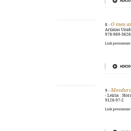
ADICIO
O meu a
8 -
Artistas Unido
978-989-3628
Link persistente
ADICIO
Mosdura
9 -
- Leiria : Hor
9128-97-2
Link persistente