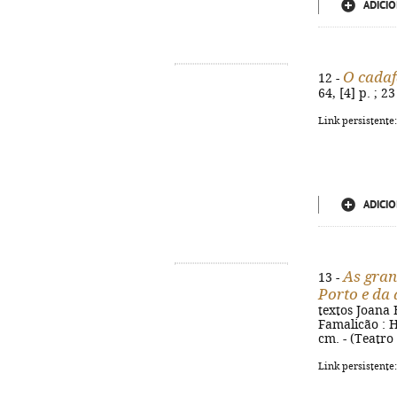
ADICIO
O cadaf
12 -
64, [4] p. ; 
Link persistente
ADICIO
As gran
13 -
Porto e da 
textos Joana B
Famalicão : H
cm. - (Teatro
Link persistente