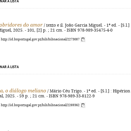
NAR À LISTA
obridores do amor
/ texto e il. João Garcia Miguel. - 1ª ed. - [S.l.] 
iguel, 2025. - 101, [2] p. ; 21 cm. - ISBN 978-989-35475-4-0
: http://id.bnportugal.gov.pt/bib/bibnacional/2273087
NAR À LISTA
a, o diálogo meliano
/ Mário Céu Trigo. - 1ª ed. - [S.l.] : Hipérion
al, 2025. - 59 p. ; 21 cm. - ISBN 978-989-33-8122-9
: http://id.bnportugal.gov.pt/bib/bibnacional/2269362