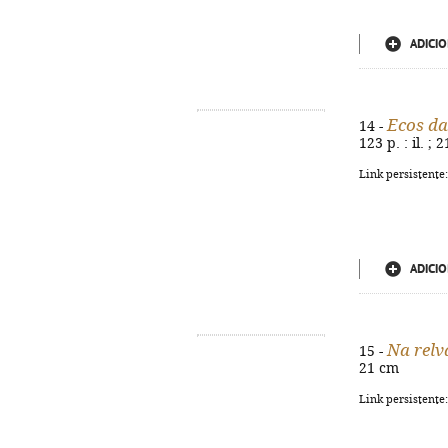
ADICIO
Ecos d
14 -
123 p. : il. ; 
Link persistente
ADICIO
Na relv
15 -
21 cm
Link persistente