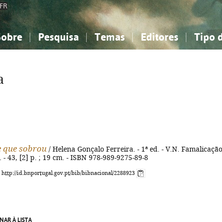
FR
Sobre
Pesquisa
Temas
Editores
Tipo 
obre a Bibliografia Nacional
imples
onhecimento, Informação...
onhecimento, Informação...
Combinada
A minha lista
Como utilizar
Filosofia, psicologia...
Filosofia, psicologia...
Perguntas frequente
a
iências sociais...
iências sociais...
Ciências exatas e naturais...
Ciências exatas e naturais...
rte, desporto...
rte, desporto...
Literatura, linguística...
Literatura, linguística...
e que sobrou
/ Helena Gonçalo Ferreira. - 1ª ed. - V.N. Famalicação
- 43, [2] p. ; 19 cm. - ISBN 978-989-9275-89-8
: http://id.bnportugal.gov.pt/bib/bibnacional/2288923
NAR À LISTA