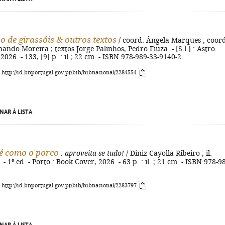
 de girassóis & outros textos
/ coord. Ângela Marques ; coord
rnando Moreira ; textos Jorge Palinhos, Pedro Fiuza. - [S.l.] : Astro
2026. - 133, [9] p. : il ; 22 cm. - ISBN 978-989-33-9140-2
: http://id.bnportugal.gov.pt/bib/bibnacional/2284554
NAR À LISTA
é como o porco
: aproveita-se tudo!
/ Diniz Cayolla Ribeiro ; il.
 - 1ª ed. - Porto : Book Cover, 2026. - 63 p. : il. ; 21 cm. - ISBN 978-9
: http://id.bnportugal.gov.pt/bib/bibnacional/2283797