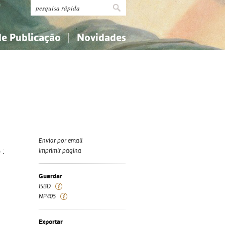
de Publicação
Novidades
s
Religião...
Religião...
Ciências aplicadas...
Ciências aplicadas...
História, geografia, biografias...
História, geografia, biografias...
Enviar por email
 :
Imprimir página
Guardar
ISBD
NP405
Exportar