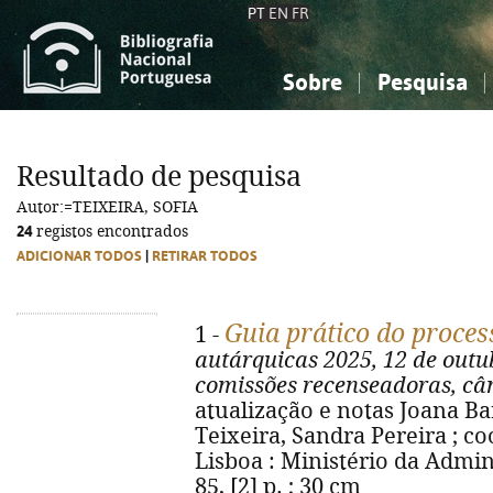
PT
EN
FR
Sobre
Pesquisa
Sobre a Bibliografia Nacional
Simples
Conhecimento, Informação...
Conhecimento, Informação...
Combinada
A
Resultado de pesquisa
Ciências sociais...
Ciências sociais...
Autor:=TEIXEIRA, SOFIA
Arte, desporto...
Arte, desporto...
24
registos encontrados
ADICIONAR TODOS
|
RETIRAR TODOS
Guia prático do process
1 -
autárquicas 2025, 12 de outu
comissões recenseadoras, c
atualização e notas Joana Bar
Teixeira, Sandra Pereira ; c
Lisboa : Ministério da Admini
85, [2] p. ; 30 cm