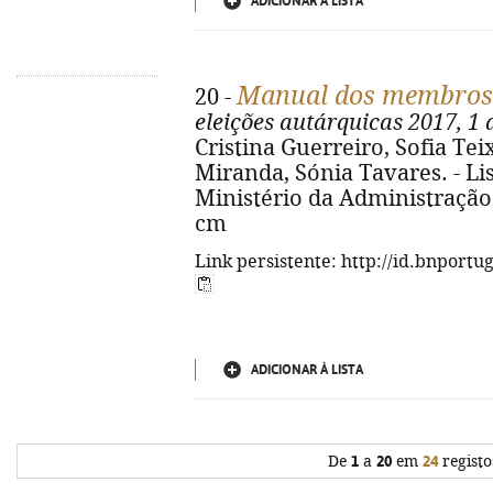
ADICIONAR À LISTA
Manual dos membros d
20 -
eleições autárquicas 2017, 1 
Cristina Guerreiro, Sofia Teix
Miranda, Sónia Tavares. - Li
Ministério da Administração I
cm
Link persistente: http://id.bnportu
ADICIONAR À LISTA
De
1
a
20
em
24
registo