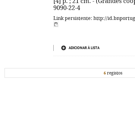
[4] p. ; 21 cm. - (Grandes co
9090-22-4
Link persistente: http://id.bnportu
ADICIONAR À LISTA
6
registos