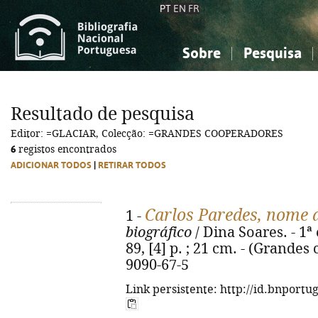
PT
EN
FR
Sobre
Pesquisa
Sobre a Bibliografia Nacional
Simples
Conhecimento, Informação...
Conhecimento, Informação...
Combinada
A
Resultado de pesquisa
Ciências sociais...
Ciências sociais...
Editor: =GLACIAR, Colecção: =GRANDES COOPERADORES
Arte, desporto...
Arte, desporto...
6
registos encontrados
ADICIONAR TODOS
|
RETIRAR TODOS
Carlos Paredes, nome 
1 -
biográfico
/ Dina Soares. - 1ª 
89, [4] p. ; 21 cm. - (Grande
9090-67-5
Link persistente: http://id.bnportu