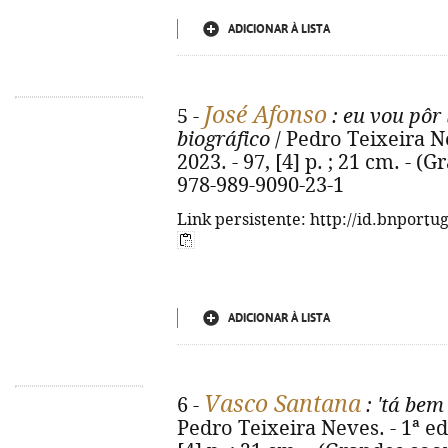
ADICIONAR À LISTA
José Afonso
5 -
: eu vou pôr 
biográfico
/ Pedro Teixeira Nev
2023. - 97, [4] p. ; 21 cm. - 
978-989-9090-23-1
Link persistente: http://id.bnportu
ADICIONAR À LISTA
Vasco Santana
6 -
: 'tá bem
Pedro Teixeira Neves. - 1ª ed. 