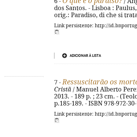
O que é o paraíso?
6 -
/ An
dos Santos. - Lisboa : Paulus, 
orig.: Paradiso, di che si tra
Link persistente: http://id.bnportu
ADICIONAR À LISTA
Ressuscitarão os mort
7 -
Cristã
/ Manuel Alberto Perei
2013. - 189 p. ; 23 cm. - (Teo
p.185-189. - ISBN 978-972-30
Link persistente: http://id.bnportu