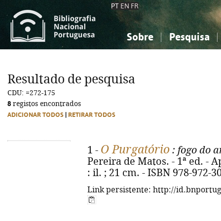
PT
EN
FR
Sobre
Pesquisa
Sobre a Bibliografia Nacional
Simples
Conhecimento, Informação...
Conhecimento, Informação...
Combinada
A
Resultado de pesquisa
Ciências sociais...
Ciências sociais...
CDU: =272-175
Arte, desporto...
Arte, desporto...
8
registos encontrados
ADICIONAR TODOS
|
RETIRAR TODOS
O Purgatório
1 -
: fogo do a
Pereira de Matos. - 1ª ed. - A
: il. ; 21 cm. - ISBN 978-972-3
Link persistente: http://id.bnportu