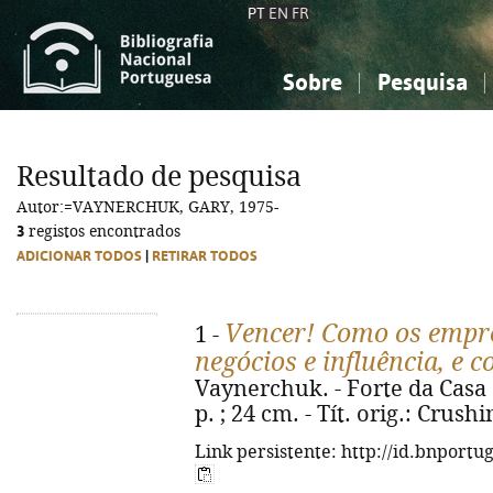
PT
EN
FR
Sobre
Pesquisa
Sobre a Bibliografia Nacional
Simples
Conhecimento, Informação...
Conhecimento, Informação...
Combinada
A
Resultado de pesquisa
Ciências sociais...
Ciências sociais...
Autor:=VAYNERCHUK, GARY, 1975-
Arte, desporto...
Arte, desporto...
3
registos encontrados
ADICIONAR TODOS
|
RETIRAR TODOS
Vencer! Como os empr
1 -
negócios e influência, e
Vaynerchuk. - Forte da Casa : 
p. ; 24 cm. - Tít. orig.: Crush
Link persistente: http://id.bnportu