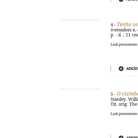
Tenho um
4 -
treinadoes e, 
p. : il. ; 21 
Link persistente
ADICIO
O vizinh
5 -
Stanley, Will
Tít. orig: Th
Link persistente