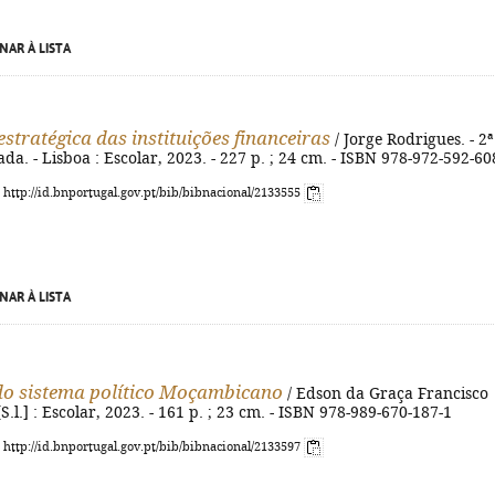
NAR À LISTA
estratégica das instituições financeiras
/ Jorge Rodrigues. - 2ª
zada. - Lisboa : Escolar, 2023. - 227 p. ; 24 cm. - ISBN 978-972-592-60
: http://id.bnportugal.gov.pt/bib/bibnacional/2133555
NAR À LISTA
do sistema político Moçambicano
/ Edson da Graça Francisco
S.l.] : Escolar, 2023. - 161 p. ; 23 cm. - ISBN 978-989-670-187-1
: http://id.bnportugal.gov.pt/bib/bibnacional/2133597