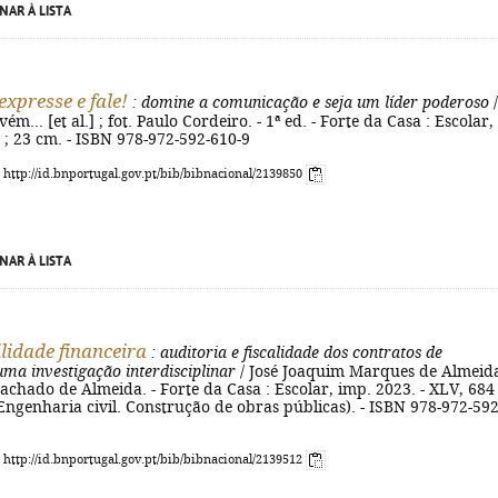
NAR À LISTA
expresse e fale!
: domine a comunicação e seja um líder poderoso
/
m... [et al.] ; fot. Paulo Cordeiro. - 1ª ed. - Forte da Casa : Escolar,
. ; 23 cm. - ISBN 978-972-592-610-9
: http://id.bnportugal.gov.pt/bib/bibnacional/2139850
NAR À LISTA
lidade financeira
: auditoria e fiscalidade dos contratos de
uma investigação interdisciplinar
/ José Joaquim Marques de Almeid
chado de Almeida. - Forte da Casa : Escolar, imp. 2023. - XLV, 684 
- (Engenharia civil. Construção de obras públicas). - ISBN 978-972-592
: http://id.bnportugal.gov.pt/bib/bibnacional/2139512