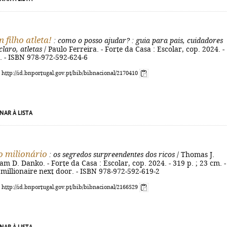
 filho atleta!
: como o posso ajudar?
: guia para pais, cuidadores
claro, atletas
/ Paulo Ferreira. - Forte da Casa : Escolar, cop. 2024. -
cm. - ISBN 978-972-592-624-6
: http://id.bnportugal.gov.pt/bib/bibnacional/2170410
NAR À LISTA
o milionário
: os segredos surpreendentes dos ricos
/ Thomas J.
iam D. Danko. - Forte da Casa : Escolar, cop. 2024. - 319 p. ; 23 cm. -
e millionaire next door. - ISBN 978-972-592-619-2
: http://id.bnportugal.gov.pt/bib/bibnacional/2166529