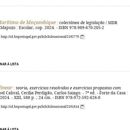
 Marítimo de Moçambique
: colectânea de legislação
/ MDR
Maputo : Escolar, cop. 2024. - ISBN 978-989-670-205-2
: http://id.bnportugal.gov.pt/bib/bibnacional/2192779
NAR À LISTA
linear
: teoria, exercícios resolvidos e exercícios propostos com
bel Cabral, Cecília Perdigão, Carlos Saiago. - 7ª ed. - Forte da Casa :
 2024. - XIII, 588 p. ; 24 cm. - ISBN 978-972-592-626-0
: http://id.bnportugal.gov.pt/bib/bibnacional/2191814
NAR À LISTA