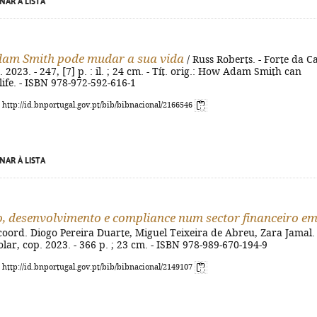
NAR À LISTA
am Smith pode mudar a sua vida
/ Russ Roberts. - Forte da C
. 2023. - 247, [7] p. : il. ; 24 cm. - Tít. orig.: How Adam Smith can
ife. - ISBN 978-972-592-616-1
: http://id.bnportugal.gov.pt/bib/bibnacional/2166546
NAR À LISTA
, desenvolvimento e compliance num sector financeiro e
coord. Diogo Pereira Duarte, Miguel Teixeira de Abreu, Zara Jamal. 
lar, cop. 2023. - 366 p. ; 23 cm. - ISBN 978-989-670-194-9
: http://id.bnportugal.gov.pt/bib/bibnacional/2149107