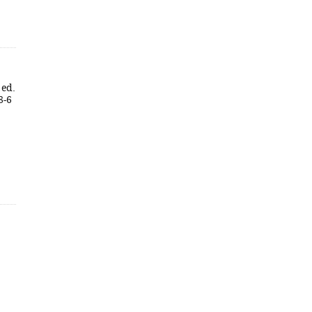
 ed.
8-6