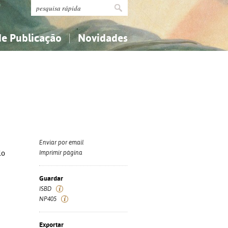
de Publicação
Novidades
s
Religião...
Religião...
Ciências aplicadas...
Ciências aplicadas...
História, geografia, biografias...
História, geografia, biografias...
Enviar por email
do
Imprimir página
Guardar
ISBD
NP405
Exportar