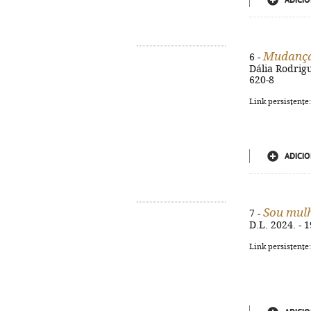
ADICIO
Mudança
6 -
Dália Rodrigu
620-8
Link persistente
ADICIO
Sou mulh
7 -
D.L. 2024. - 
Link persistente