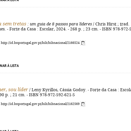
NAR À LISTA
 sem tretas
: um guia de 8 passos para líderes
/ Chris Hirst ; trad.
es. - Forte da Casa : Escolar, 2024. - 268 p. ; 23 cm. - ISBN 978-972-
: http://id.bnportugal.gov.pt/bib/bibnacional/2166524
NAR À LISTA
er, sou líder
/ Leny Kyrillos, Cássia Godoy. - Forte da Casa : Escol
190 p. ; 21 cm. - ISBN 978-972-592-621-5
: http://id.bnportugal.gov.pt/bib/bibnacional/2162569