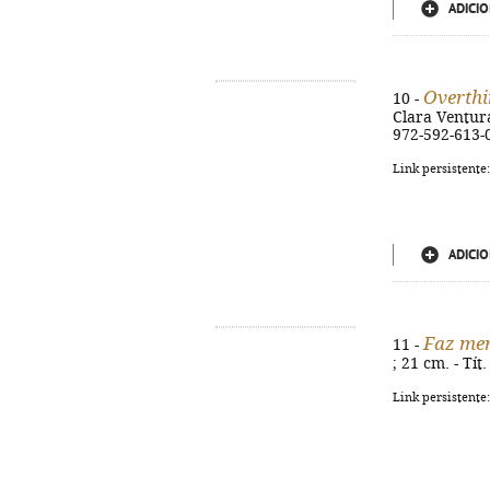
ADICIO
Overthi
10 -
Clara Ventura.
972-592-613-
Link persistente
ADICIO
Faz mer
11 -
; 21 cm. - Tít
Link persistente