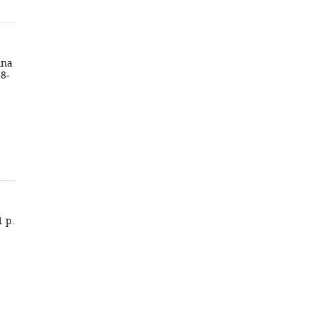
Ana
78-
1 p.