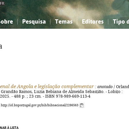
FR
Sobre
Pesquisa
Temas
Editores
Tipo 
obre a Bibliografia Nacional
imples
onhecimento, Informação...
onhecimento, Informação...
Combinada
A minha lista
Como utilizar
Filosofia, psicologia...
Filosofia, psicologia...
Perguntas frequente
a
iências sociais...
iências sociais...
Ciências exatas e naturais...
Ciências exatas e naturais...
rte, desporto...
rte, desporto...
Literatura, linguística...
Literatura, linguística...
enal de Angola e legislação complementar
: anotado
/ Orlan
. Grandão Ramos, Luzia Bebiana de Almeida Sebastião. - Lobito :
 2025. - 488 p. ; 23 cm. - ISBN 978-989-669-113-4
: http://id.bnportugal.gov.pt/bib/bibnacional/2286563
NAR À LISTA