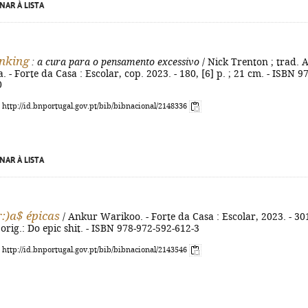
NAR À LISTA
nking
: a cura para o pensamento excessivo
/ Nick Trenton ; trad. 
 - Forte da Casa : Escolar, cop. 2023. - 180, [6] p. ; 21 cm. - ISBN 9
0
: http://id.bnportugal.gov.pt/bib/bibnacional/2148336
NAR À LISTA
:)a$ épicas
/ Ankur Warikoo. - Forte da Casa : Escolar, 2023. - 30
. orig.: Do epic shit. - ISBN 978-972-592-612-3
: http://id.bnportugal.gov.pt/bib/bibnacional/2143546