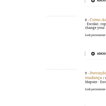
ADICIO
Como Ad
8 -
: Escolar, cop
change your l
Link persistente
ADICIO
Inovação
9 -
mudança
/ 
Maputo : Esco
Link persistente