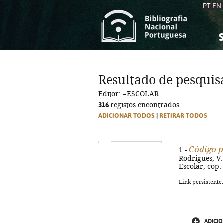
PT
EN
S
S
C
C
Resultado de pesquis
C
C
Editor: =ESCOLAR
A
A
316
registos encontrados
ADICIONAR TODOS
|
RETIRAR TODOS
Código p
1 -
Rodrigues, V
Escolar, cop.
Link persistente
ADICIO