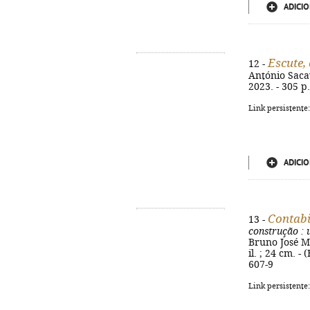
ADICIO
Escute, 
12 -
António Sacavé
2023. - 305 p
Link persistente
ADICIO
Contabi
13 -
construção
: 
Bruno José Ma
il. ; 24 cm. 
607-9
Link persistente