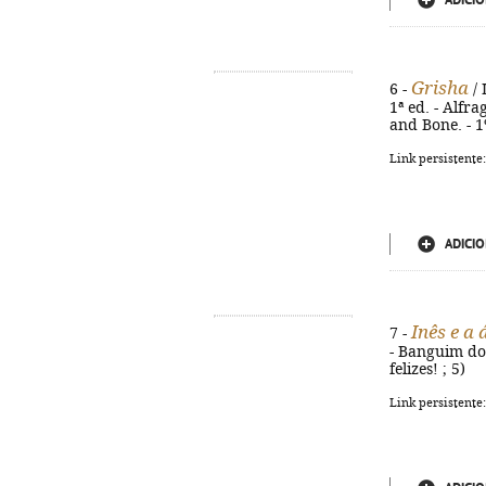
ADICIO
Grisha
6 -
/ 
1ª ed. - Alfra
and Bone. - 1
Link persistente
ADICIO
Inês e a
7 -
- Banguim do M
felizes! ; 5)
Link persistente