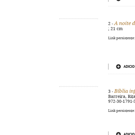
A noite 
2 -
; 21 cm
Link persistente
ADICIO
Bíblia in
3 -
Barreira, Rita
972-30-1791-
Link persistente
ADICIO