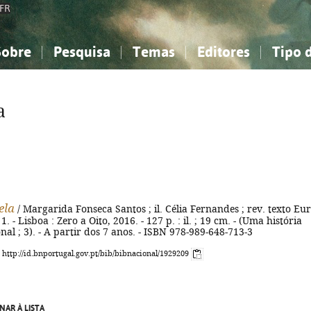
FR
Sobre
Pesquisa
Temas
Editores
Tipo 
obre a Bibliografia Nacional
imples
onhecimento, Informação...
onhecimento, Informação...
Combinada
A minha lista
Como utilizar
Filosofia, psicologia...
Filosofia, psicologia...
Perguntas frequente
a
iências sociais...
iências sociais...
Ciências exatas e naturais...
Ciências exatas e naturais...
rte, desporto...
rte, desporto...
Literatura, linguística...
Literatura, linguística...
ela
/ Margarida Fonseca Santos ; il. Célia Fernandes ; rev. texto Eur
. - Lisboa : Zero a Oito, 2016. - 127 p. : il. ; 19 cm. - (Uma história
nal ; 3). - A partir dos 7 anos. - ISBN 978-989-648-713-3
: http://id.bnportugal.gov.pt/bib/bibnacional/1929209
NAR À LISTA