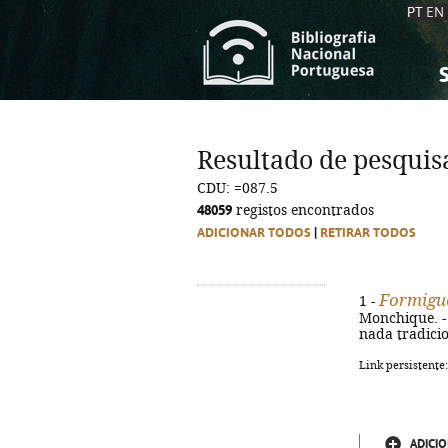
PT
EN
S
S
C
C
Resultado de pesquis
C
C
CDU: =087.5
A
A
48059
registos encontrados
ADICIONAR TODOS
|
RETIRAR TODOS
Formigu
1 -
Monchique. - 1
nada tradicio
Link persistente
ADICIO