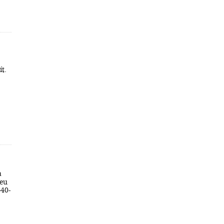
ít.
a
feu
-40-