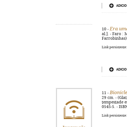
ADICIO
Era uma
10 -
al.]. - Faro :
Farrobinhas)
Link persistente
ADICIO
Bionicl
11 -
29 cm. - (Glat
tempestade es
0545-5. - ISB
Link persistente