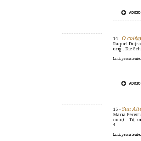
ADICIO
O colég
14 -
Raquel Dutra L
orig.: Die Sc
Link persistente
ADICIO
Sua Alt
15 -
Maria Pereirin
mini). - Tít. 
4
Link persistente