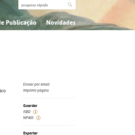
de Publicação
Novidades
s
Religião...
Religião...
Ciências aplicadas...
Ciências aplicadas...
História, geografia, biografias...
História, geografia, biografias...
Enviar por email
ico
Imprimir página
Guardar
ISBD
NP405
Exportar