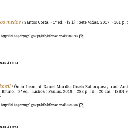
dos medos
/ Santos Costa. - 1ª ed. - [S.l.] : Sete Vidas, 2017. - 101 p. : 
: http://id.bnportugal.gov.pt/bib/bibnacional/1982093
NAR À LISTA
fantil
/ Ómar León ; il. Daniel Murillo, Gisela Bohórquez ; trad. An
 Bruno. - 2ª ed. - Lisboa : Paulus, 2019. - 288 p. : il. ; 20 cm. - ISBN 
5
: http://id.bnportugal.gov.pt/bib/bibnacional/2024288
NAR À LISTA