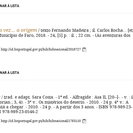
NAR À LISTA
 vez... a origem
/ texto Fernando Madeira ; il. Carlos Rocha... [et
 Município de Faro, 2018. - 24, [5] p. : il. ; 22 cm. - (As aventuras dos
: http://id.bnportugal.gov.pt/bib/bibnacional/2018727
NAR À LISTA
e
/ trad. e adapt. Sara Costa. - 1ª ed. - Alfragide : Asa II, [20--]-. - v. : il
orian ; 3, 4). - 3º v.: Os mistérios do deserto. - 2010. - 24 p. 4º v.: A
tá a chegar. - 2010. - 24 p. - A partir dos 3 anos. - ISBN 978-989-23-
N 978-989-23-0546-2
: http://id.bnportugal.gov.pt/bib/bibnacional/1783110