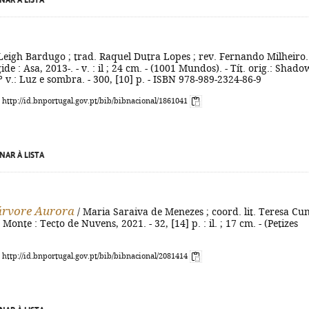
NAR À LISTA
Leigh Bardugo ; trad. Raquel Dutra Lopes ; rev. Fernando Milheiro.
gide : Asa, 2013-. - v. : il ; 24 cm. - (1001 Mundos). - Tít. orig.: Shado
º v.: Luz e sombra. - 300, [10] p. - ISBN 978-989-2324-86-9
: http://id.bnportugal.gov.pt/bib/bibnacional/1861041
NAR À LISTA
 árvore Aurora
/ Maria Saraiva de Menezes ; coord. lit. Teresa Cu
onte : Tecto de Nuvens, 2021. - 32, [14] p. : il. ; 17 cm. - (Petizes
: http://id.bnportugal.gov.pt/bib/bibnacional/2081414