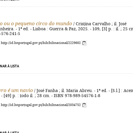
o ou o pequeno circo do mundo
/ Cristina Carvalho ; il. José
eira. - 1ª ed. - Lisboa : Guerra & Paz, 2025. - 109, [3] p. : il. ; 25 cm
-576-241-5
: http://id.bnportugal.gov.pt/bib/bibnacional/2229602
NAR À LISTA
vro é um navio
/ José Fanha ; il. Maria Abreu. - 1ª ed. - [S.l.] : Ace
- [49] p. : todo il. ; 28 cm. - ISBN 978-989-54576-1-8
: http://id.bnportugal.gov.pt/bib/bibnacional/2034752