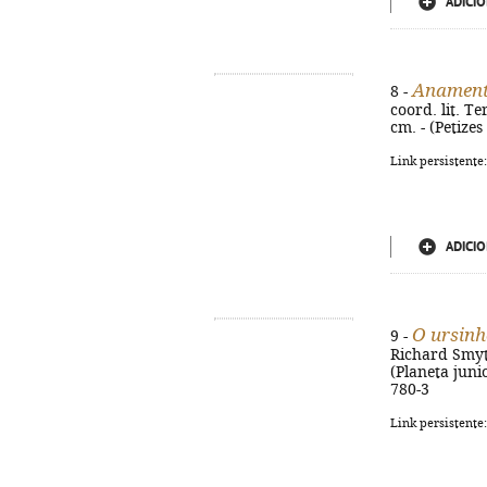
ADICIO
Anament
8 -
coord. lit. T
cm. - (Petizes 
Link persistente
ADICIO
O ursinh
9 -
Richard Smythe
(Planeta junio
780-3
Link persistente