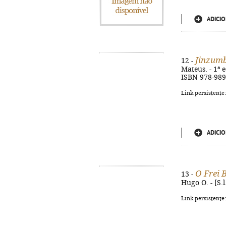
ADICIO
Jinzumb
12 -
Mateus. - 1ª e
ISBN 978-989
Link persistente
ADICIO
O Frei 
13 -
Hugo O. - [S.l
Link persistente