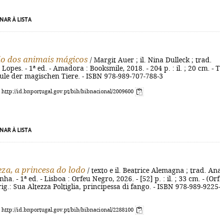
NAR À LISTA
io dos animais mágicos
/ Margit Auer ; il. Nina Dulleck ; trad.
opes. - 1ª ed. - Amadora : Booksmile, 2018. - 204 p. : il. ; 20 cm. - T
hule der magischen Tiere. - ISBN 978-989-707-788-3
: http://id.bnportugal.gov.pt/bib/bibnacional/2009600
NAR À LISTA
eza, a princesa do lodo
/ texto e il. Beatrice Alemagna ; trad. An
ha. - 1ª ed. - Lisboa : Orfeu Negro, 2026. - [52] p. : il. ; 33 cm. - (Or
orig.: Sua Altezza Poltiglia, principessa di fango. - ISBN 978-989-9225
: http://id.bnportugal.gov.pt/bib/bibnacional/2288100