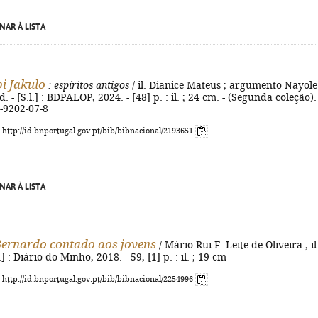
NAR À LISTA
i Jakulo
: espíritos antigos
/ il. Dianice Mateus ; argumento Nayole
d. - [S.l.] : BDPALOP, 2024. - [48] p. : il. ; 24 cm. - (Segunda coleção). 
-9202-07-8
: http://id.bnportugal.gov.pt/bib/bibnacional/2193651
NAR À LISTA
Bernardo contado aos jovens
/ Mário Rui F. Leite de Oliveira ; il
.] : Diário do Minho, 2018. - 59, [1] p. : il. ; 19 cm
: http://id.bnportugal.gov.pt/bib/bibnacional/2254996