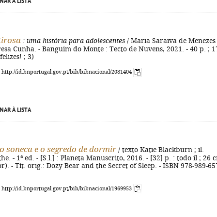
NAR À LISTA
irosa
: uma história para adolescentes
/ Maria Saraiva de Menezes 
eresa Cunha. - Banguim do Monte : Tecto de Nuvens, 2021. - 40 p. ; 1
felizes! ; 3)
: http://id.bnportugal.gov.pt/bib/bibnacional/2081404
NAR À LISTA
o soneca e o segredo de dormir
/ texto Katie Blackburn ; il.
. - 1ª ed. - [S.l.] : Planeta Manuscrito, 2016. - [32] p. : todo il ; 26 c
r). - Tít. orig.: Dozy Bear and the Secret of Sleep. - ISBN 978-989-65
: http://id.bnportugal.gov.pt/bib/bibnacional/1969953