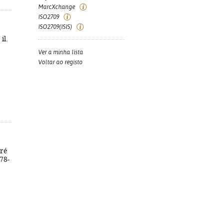
MarcXchange
ISO2709
ISO2709(ISIS)
il.
Ver a minha lista
Voltar ao registo
dré
978-