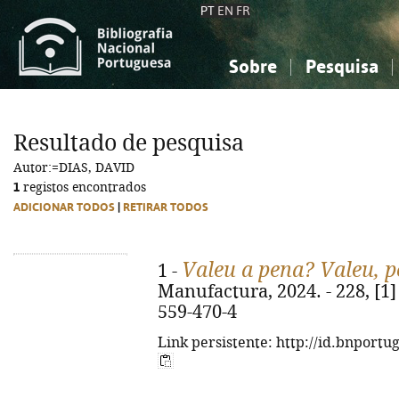
PT
EN
FR
Sobre
Pesquisa
Sobre a Bibliografia Nacional
Simples
Conhecimento, Informação...
Conhecimento, Informação...
Combinada
A
Resultado de pesquisa
Ciências sociais...
Ciências sociais...
Autor:=DIAS, DAVID
Arte, desporto...
Arte, desporto...
1
registos encontrados
ADICIONAR TODOS
|
RETIRAR TODOS
Valeu a pena? Valeu, p
1 -
Manufactura, 2024. - 228, [1] p
559-470-4
Link persistente: http://id.bnportu