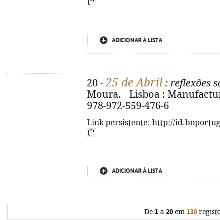
ADICIONAR À LISTA
25 de Abril
20 -
: reflexões 
Moura. - Lisboa : Manufactura
978-972-559-476-6
Link persistente: http://id.bnportu
ADICIONAR À LISTA
De
1
a
20
em
130
regist