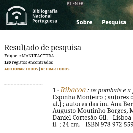
PT
EN
FR
Sobre
Pesquisa
Sobre a Bibliografia Nacional
Simples
Conhecimento, Informação...
Conhecimento, Informação...
Combinada
A
Resultado de pesquisa
Ciências sociais...
Ciências sociais...
Editor: =MANUFACTURA
Arte, desporto...
Arte, desporto...
130
registos encontrados
ADICIONAR TODOS
|
RETIRAR TODOS
Ribacoa
1 -
: os pombais e a
Espinha Monteiro ; autores d
al.] ; autores das im. Ana Berli
Augusto Moutinho Borges, Mi
Daniel Cortesão Gil. - Lisboa 
il. ; 24 cm. - ISBN 978-972-55