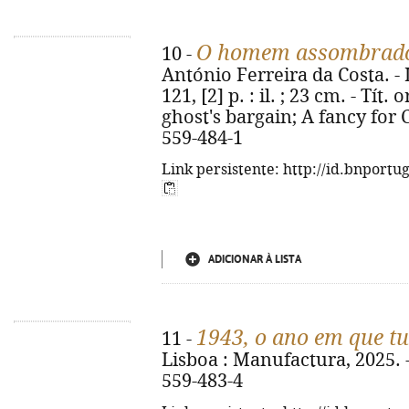
O homem assombrad
10 -
António Ferreira da Costa. - 
121, [2] p. : il. ; 23 cm. - Tí
ghost's bargain; A fancy for 
559-484-1
Link persistente: http://id.bnportu
ADICIONAR À LISTA
1943, o ano em que t
11 -
Lisboa : Manufactura, 2025. -
559-483-4