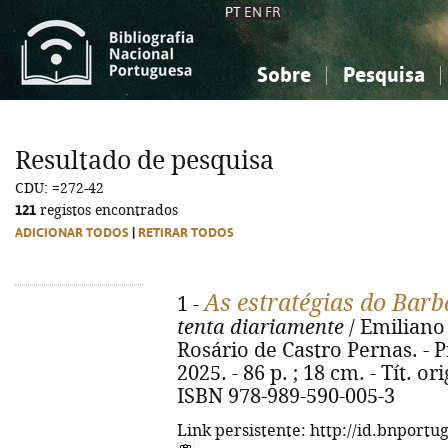
PT
EN
FR
Sobre
Pesquisa
Sobre a Bibliografia Nacional
Simples
Conhecimento, Informação...
Conhecimento, Informação...
Combinada
A
Resultado de pesquisa
Ciências sociais...
Ciências sociais...
CDU: =272-42
Arte, desporto...
Arte, desporto...
121
registos encontrados
ADICIONAR TODOS
|
RETIRAR TODOS
As estratégias do Barb
1 -
tenta diariamente
/ Emiliano
Rosário de Castro Pernas. - P
2025. - 86 p. ; 18 cm. - Tít. or
ISBN 978-989-590-005-3
Link persistente: http://id.bnportu