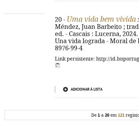
Uma vida bem vivida
20 -
:
Méndez, Juan Barbeito ; trad.
ed. - Cascais : Lucerna, 2024. -
Una vida lograda - Moral de 
8976-99-4
Link persistente: http://id.bnportu
ADICIONAR À LISTA
De
1
a
20
em
121
regist