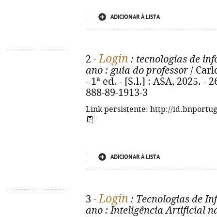
ADICIONAR À LISTA
Login
2 -
: tecnologias de in
ano
: guia do professor
/ Car
- 1ª ed. - [S.l.] : ASA, 2025. - 
888-89-1913-3
Link persistente: http://id.bnportu
ADICIONAR À LISTA
Login
3 -
: Tecnologias de I
ano
: Inteligência Artificial 