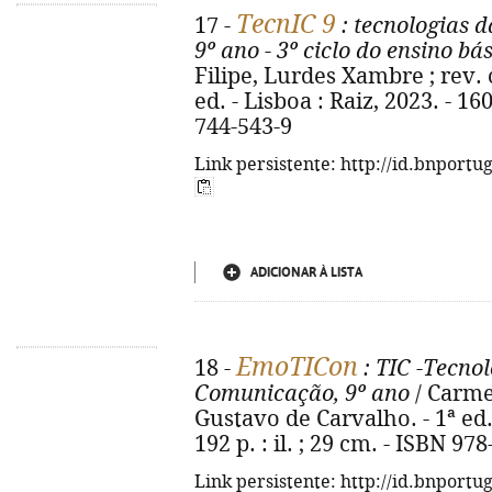
TecnIC 9
17 -
: tecnologias 
9º ano - 3º ciclo do ensino bá
Filipe, Lurdes Xambre ; rev. 
ed. - Lisboa : Raiz, 2023. - 160
744-543-9
Link persistente: http://id.bnportu
ADICIONAR À LISTA
EmoTICon
18 -
: TIC -Tecno
Comunicação, 9º ano
/ Carme
Gustavo de Carvalho. - 1ª ed. 
192 p. : il. ; 29 cm. - ISBN 97
Link persistente: http://id.bnportu