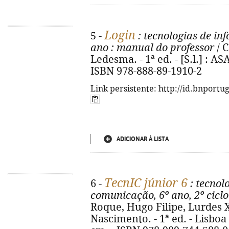
Login
5 -
: tecnologias de in
ano
: manual do professor
/ 
Ledesma. - 1ª ed. - [S.l.] : ASA,
ISBN 978-888-89-1910-2
Link persistente: http://id.bnportu
ADICIONAR À LISTA
TecnIC júnior 6
6 -
: tecnol
comunicação, 6º ano, 2º ciclo
Roque, Hugo Filipe, Lurdes X
Nascimento. - 1ª ed. - Lisboa : 