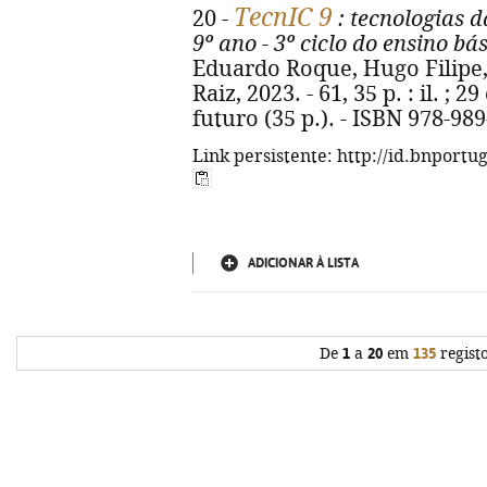
TecnIC 9
20 -
: tecnologias 
9º ano - 3º ciclo do ensino bá
Eduardo Roque, Hugo Filipe,
Raiz, 2023. - 61, 35 p. : il. ; 
futuro (35 p.). - ISBN 978-98
Link persistente: http://id.bnportu
ADICIONAR À LISTA
De
1
a
20
em
135
regist