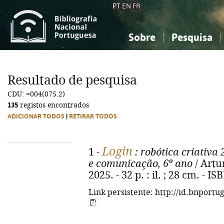
PT
EN
FR
Sobre
Pesquisa
Sobre a Bibliografia Nacional
Simples
Conhecimento, Informação...
Conhecimento, Informação...
Combinada
A
Resultado de pesquisa
Ciências sociais...
Ciências sociais...
CDU: =004(075.2)
Arte, desporto...
Arte, desporto...
135
registos encontrados
ADICIONAR TODOS
|
RETIRAR TODOS
Login
1 -
: robótica criativa 
e comunicação, 6º ano
/ Artur
2025. - 32 p. : il. ; 28 cm. - 
Link persistente: http://id.bnportu