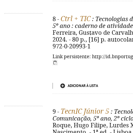
Ctrl + TIC
8 -
: Tecnologias 
5º ano
: caderno de atividade
Ferreira, Gustavo de Carvalho
2024. - 80 p., [16] p. autocolan
972-0-20993-1
Link persistente: http://id.bnportu
ADICIONAR À LISTA
TecnIC Júnior 5
9 -
: Tecnol
Comunicação, 5º ano, 2º cicl
Roque, Hugo Filipe, Lurdes X
Nascimento. - 1ª ed. - Lisboa : 