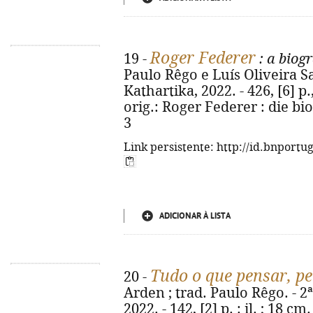
Roger Federer
19 -
: a biogr
Paulo Rêgo e Luís Oliveira Sant
Kathartika, 2022. - 426, [6] p., [
orig.: Roger Federer : die bi
3
Link persistente: http://id.bnportu
ADICIONAR À LISTA
Tudo o que pensar, pe
20 -
Arden ; trad. Paulo Rêgo. - 2ª
2022. - 142, [2] p. : il. ; 18 c