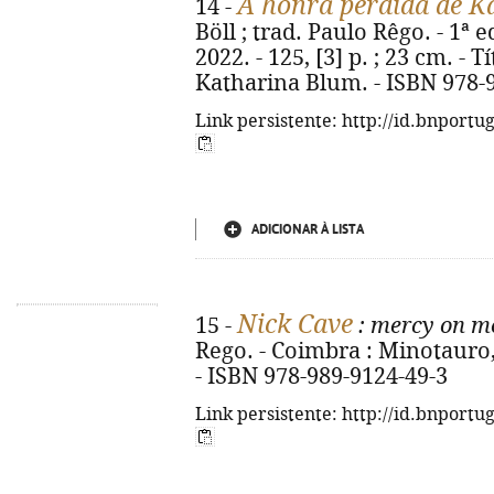
A honra perdida de K
14 -
Böll ; trad. Paulo Rêgo. - 1ª e
2022. - 125, [3] p. ; 23 cm. - 
Katharina Blum. - ISBN 978-
Link persistente: http://id.bnportu
ADICIONAR À LISTA
Nick Cave
15 -
: mercy on m
Rego. - Coimbra : Minotauro, 20
- ISBN 978-989-9124-49-3
Link persistente: http://id.bnportu