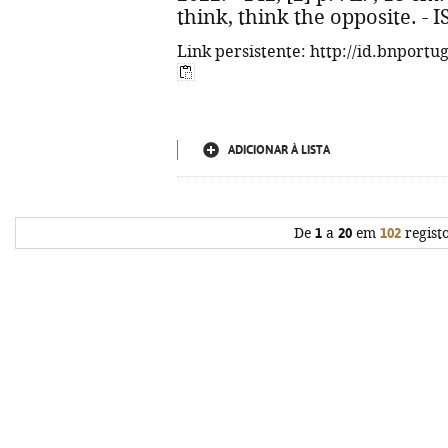
think, think the opposite. - 
Link persistente: http://id.bnportu
ADICIONAR À LISTA
De
1
a
20
em
102
regist