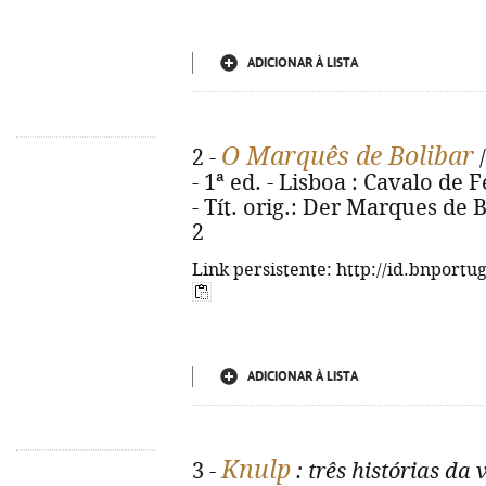
ADICIONAR À LISTA
O Marquês de Bolibar
2 -
/
- 1ª ed. - Lisboa : Cavalo de F
- Tít. orig.: Der Marques de 
2
Link persistente: http://id.bnportu
ADICIONAR À LISTA
Knulp
3 -
: três histórias da