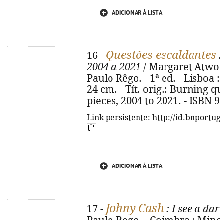
ADICIONAR À LISTA
Questões escaldantes
16 -
2004 a 2021
/ Margaret Atwoo
Paulo Rêgo. - 1ª ed. - Lisboa :
24 cm. - Tít. orig.: Burning 
pieces, 2004 to 2021. - ISBN 
Link persistente: http://id.bnportu
ADICIONAR À LISTA
Johny Cash
17 -
: I see a da