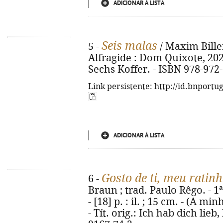
ADICIONAR À LISTA
Seis malas
5 -
/ Maxim Biller 
Alfragide : Dom Quixote, 2025. 
Sechs Koffer. - ISBN 978-972
Link persistente: http://id.bnportu
ADICIONAR À LISTA
Gosto de ti, meu ratinh
6 -
Braun ; trad. Paulo Rêgo. - 1ª
- [18] p. : il. ; 15 cm. - (A m
- Tít. orig.: Ich hab dich lie