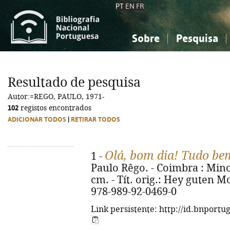
PT
EN
FR
Sobre
Pesquisa
Sobre a Bibliografia Nacional
Simples
Conhecimento, Informação...
Conhecimento, Informação...
Combinada
A
Resultado de pesquisa
Ciências sociais...
Ciências sociais...
Autor:=REGO, PAULO, 1971-
Arte, desporto...
Arte, desporto...
102
registos encontrados
ADICIONAR TODOS
|
RETIRAR TODOS
Olá, bom dia! Tudo be
1 -
Paulo Rêgo. - Coimbra : Minot
cm. - Tít. orig.: Hey guten M
978-989-92-0469-0
Link persistente: http://id.bnportu