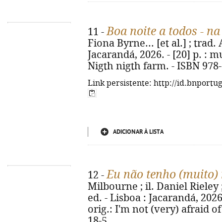
Boa noite a todos - na
11 -
Fiona Byrne... [et al.] ; trad.
Jacarandá, 2026. - [20] p. : mui
Nigth nigth farm. - ISBN 978
Link persistente: http://id.bnportu
ADICIONAR À LISTA
Eu não tenho (muito)
12 -
Milbourne ; il. Daniel Rieley 
ed. - Lisboa : Jacarandá, 2026. -
orig.: I'm not (very) afraid o
18-5