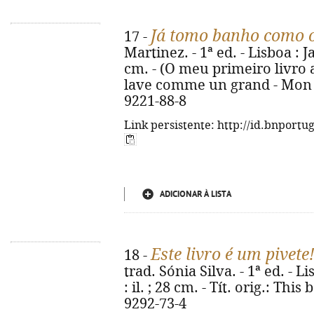
Já tomo banho como o
17 -
Martinez. - 1ª ed. - Lisboa : Ja
cm. - (O meu primeiro livro a
lave comme un grand - Mon a
9221-88-8
Link persistente: http://id.bnportu
ADICIONAR À LISTA
Este livro é um pivete
18 -
trad. Sónia Silva. - 1ª ed. - L
: il. ; 28 cm. - Tít. orig.: Thi
9292-73-4