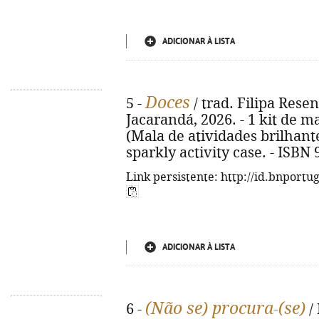
ADICIONAR À LISTA
Doces
5 -
/ trad. Filipa Resend
Jacarandá, 2026. - 1 kit de mat
(Mala de atividades brilhante).
sparkly activity case. - ISBN
Link persistente: http://id.bnportu
ADICIONAR À LISTA
(Não se) procura-(se)
6 -
/ 