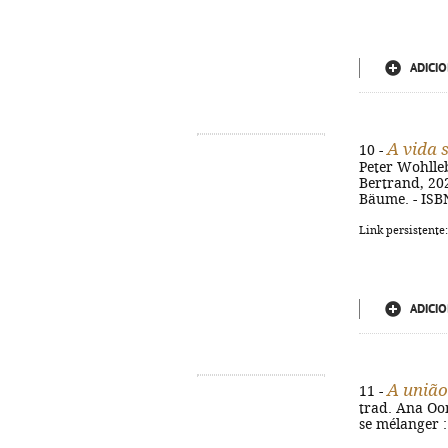
ADICIO
A vida 
10 -
Peter Wohllebe
Bertrand, 2025
Bäume. - ISB
Link persistente
ADICIO
A união
11 -
trad. Ana Oom.
se mélanger :