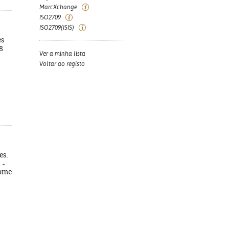
MarcXchange
ISO2709
ISO2709(ISIS)
es
8
Ver a minha lista
Voltar ao registo
es.
 -
tome