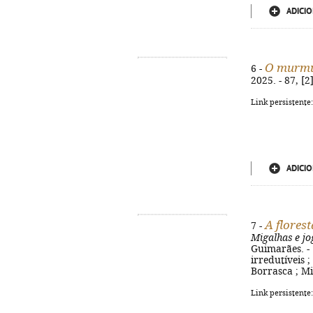
ADICIO
O murmú
6 -
2025. - 87, [2
Link persistente
ADICIO
A florest
7 -
Migalhas e jo
Guimarães. - 1
irredutíveis ;
Borrasca ; Mi
Link persistente