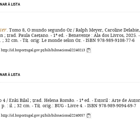
NAR À LISTA
ker
. Tomo 8, O mundo segundo Oz / Ralph Meyer, Caroline Delabie,
n ; trad. Paula Caetano. - 1ª ed. - Benavente : Ala dos Livros, 2025. -
il. ; 32 cm. - Tít. orig: Le monde selon Oz. - ISBN 978-989-9108-77-6
: http://id.bnportugal.gov.pt/bib/bibnacional/2240213
NAR À LISTA
o 4 / Enki Bilal ; trad. Helena Romão. - 1ª ed. - Estoril : Arte de Autor
] p. : il. ; 32 cm. - Tít. orig.: BUG - Livre 4. - ISBN 978-989-9094-69-7
: http://id.bnportugal.gov.pt/bib/bibnacional/2240057