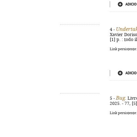
ADICIO
Underta
4 -
Xavier Doriso
[1] p. : todo 
Link persistente
ADICIO
Bug
5 -
. Livr
2025. - 77, [5
Link persistente