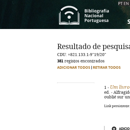
PT
EN
S
S
C
C
Resultado de pesquis
C
C
CDU: =821.133.1-9"19/20"
A
A
381
registos encontrados
ADICIONAR TODOS
|
RETIRAR TODOS
Um livro
1 -
ed. - Alfragide
oublié sur un
Link persistente
ADICIO