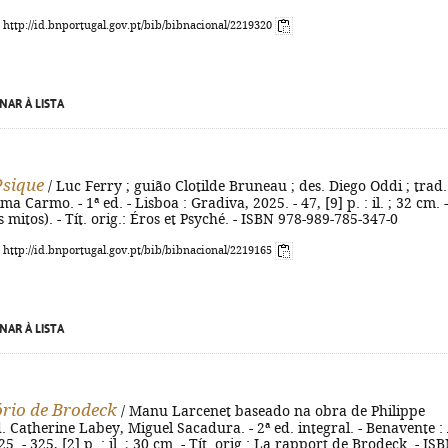
: http://id.bnportugal.gov.pt/bib/bibnacional/2219320
NAR À LISTA
Psique
/ Luc Ferry ; guião Clotilde Bruneau ; des. Diego Oddi ; trad.
a Carmo. - 1ª ed. - Lisboa : Gradiva, 2025. - 47, [9] p. : il. ; 32 cm. 
 mitos). - Tít. orig.: Éros et Psyché. - ISBN 978-989-785-347-0
: http://id.bnportugal.gov.pt/bib/bibnacional/2219165
NAR À LISTA
ório de Brodeck
/ Manu Larcenet baseado na obra de Philippe
d. Catherine Labey, Miguel Sacadura. - 2ª ed. integral. - Benavente :
5. - 325, [2] p. : il. ; 30 cm. - Tít. orig.: La rapport de Brodeck. - IS