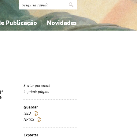
de Publicação
Novidades
s
Religião...
Religião...
Ciências aplicadas...
Ciências aplicadas...
História, geografia, biografias...
História, geografia, biografias...
Enviar por email
1ª
Imprimir página
e
Guardar
ISBD
NP405
Exportar