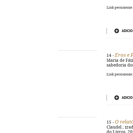
Link persistente
ADICIO
Eros e 
14 -
Maria de Fátim
sabedoria dos
Link persistente
ADICIO
O relat
15 -
Claudel ; tra
do Livros, 202