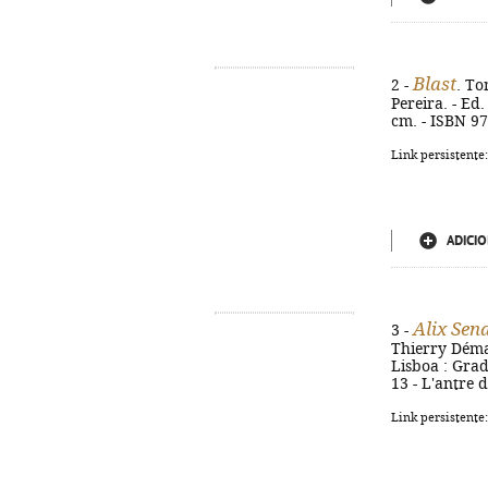
Blast
2 -
. To
Pereira. - Ed.
cm. - ISBN 9
Link persistente
ADICIO
Alix Sen
3 -
Thierry Démar
Lisboa : Gradi
13 - L'antre 
Link persistente