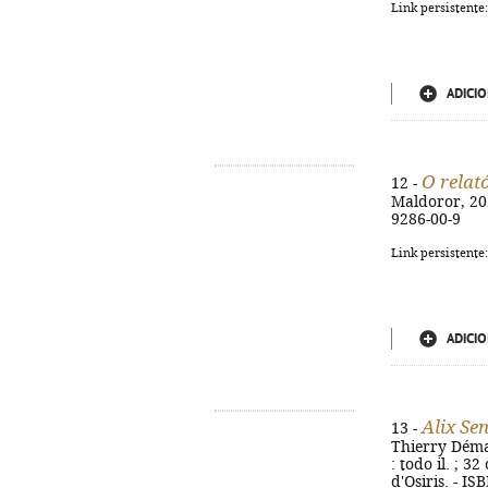
Link persistente
ADICIO
O relat
12 -
Maldoror, 202
9286-00-9
Link persistente
ADICIO
Alix Se
13 -
Thierry Démar
: todo il. ; 3
d'Osiris. - I