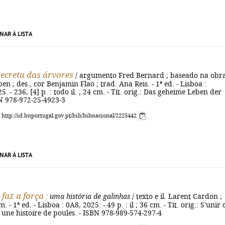
NAR À LISTA
secreta das árvores
/ argumento Fred Bernard ; baseado na obr
n ; des., cor Benjamin Flao ; trad. Ana Reis. - 1ª ed. - Lisboa :
. - 236, [4] p. : todo il. ; 24 cm. - Tít. orig.: Das geheime Leben der
N 978-972-25-4923-3
: http://id.bnportugal.gov.pt/bib/bibnacional/2225442
NAR À LISTA
 faz a força
: uma história de galinhas
/ texto e il. Larent Cardon ;
 - 1ª ed. - Lisboa : 0A8, 2025. - 49 p. : il ; 36 cm. - Tít. orig.: S'unir c
 une histoire de poules. - ISBN 978-989-574-297-4