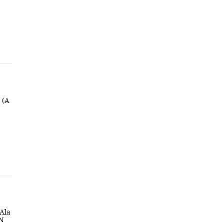
- (A
 Ala
BN