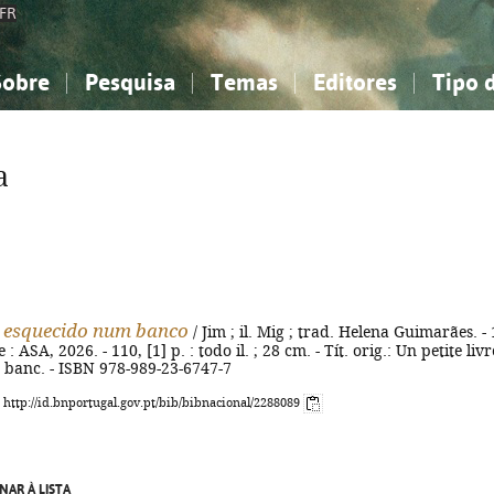
FR
Sobre
Pesquisa
Temas
Editores
Tipo 
obre a Bibliografia Nacional
imples
onhecimento, Informação...
onhecimento, Informação...
Combinada
A minha lista
Como utilizar
Filosofia, psicologia...
Filosofia, psicologia...
Perguntas frequente
a
iências sociais...
iências sociais...
Ciências exatas e naturais...
Ciências exatas e naturais...
rte, desporto...
rte, desporto...
Literatura, linguística...
Literatura, linguística...
 esquecido num banco
/ Jim ; il. Mig ; trad. Helena Guimarães. - 
 : ASA, 2026. - 110, [1] p. : todo il. ; 28 cm. - Tít. orig.: Un petite livr
 banc. - ISBN 978-989-23-6747-7
: http://id.bnportugal.gov.pt/bib/bibnacional/2288089
NAR À LISTA