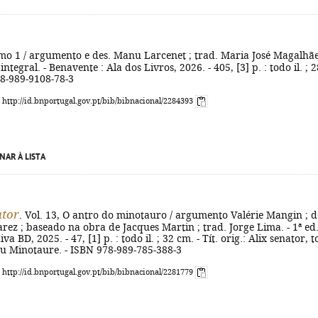
mo 1 / argumento e des. Manu Larcenet ; trad. Maria José Magalhã
 integral. - Benavente : Ala dos Livros, 2026. - 405, [3] p. : todo il. ; 2
78-989-9108-78-3
: http://id.bnportugal.gov.pt/bib/bibnacional/2284393
NAR À LISTA
ator
. Vol. 13, O antro do minotauro / argumento Valérie Mangin ; d
ez ; baseado na obra de Jacques Martin ; trad. Jorge Lima. - 1ª ed.
va BD, 2025. - 47, [1] p. : todo il. ; 32 cm. - Tít. orig.: Alix senator, 
du Minotaure. - ISBN 978-989-785-388-3
: http://id.bnportugal.gov.pt/bib/bibnacional/2281779