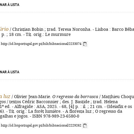
NAR À LISTA
rio
/ Christian Bobin ; trad. Teresa Noronha. - Lisboa : Barco Bêb
] p. ; 18 cm. - Tít. orig.: Le murmure
: http://id.bnportugal.gov.pt/bib/bibnacional/2233074
NAR À LISTA
a luz
/ Olivier Jean-Marie.
O regresso da borrasca
/ Matthieu Choqu
gos
/ textos Cédric Bacconnier ; des. J. Bastide ; trad. Helena
ª ed. - Alfragide : ASA, 2025. - 68, [4] p. : il. ; 21 cm. - (Ideiafix e os
 6). - Tít. orig.: La forêt lumière. - A floresta luz ; O regresso da
galhas e jogos. - ISBN 978-989-23-6580-0
: http://id.bnportugal.gov.pt/bib/bibnacional/2229262