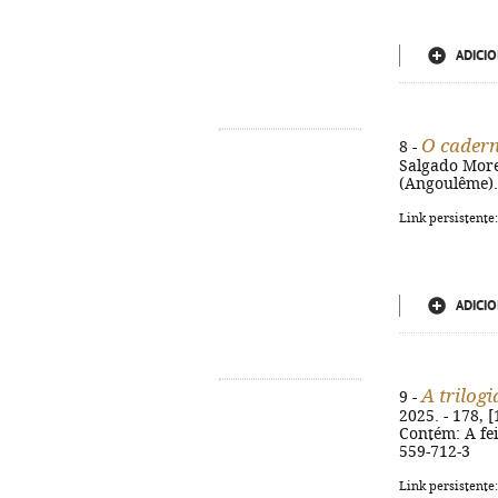
ADICIO
O cadern
8 -
Salgado Moreir
(Angoulême).
Link persistente
ADICIO
A trilog
9 -
2025. - 178, [
Contém: A fei
559-712-3
Link persistente