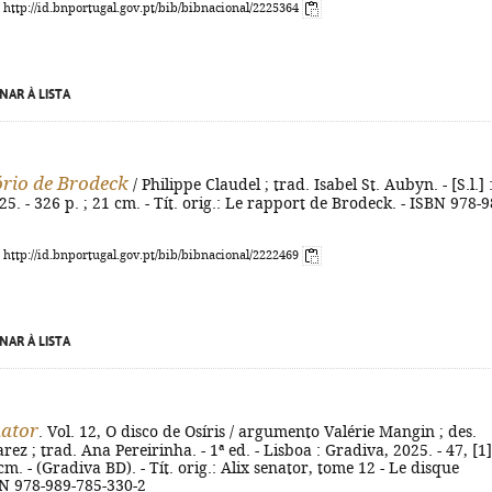
: http://id.bnportugal.gov.pt/bib/bibnacional/2225364
NAR À LISTA
ório de Brodeck
/ Philippe Claudel ; trad. Isabel St. Aubyn. - [S.l.] 
5. - 326 p. ; 21 cm. - Tít. orig.: Le rapport de Brodeck. - ISBN 978-9
: http://id.bnportugal.gov.pt/bib/bibnacional/2222469
NAR À LISTA
nator
. Vol. 12, O disco de Osíris / argumento Valérie Mangin ; des.
ez ; trad. Ana Pereirinha. - 1ª ed. - Lisboa : Gradiva, 2025. - 47, [1]
2 cm. - (Gradiva BD). - Tít. orig.: Alix senator, tome 12 - Le disque
SBN 978-989-785-330-2